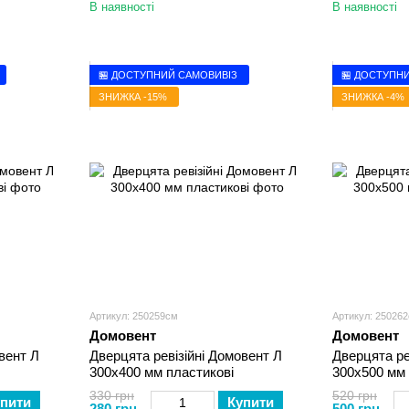
В наявності
В наявності
🏪 ДОСТУПНИЙ САМОВИВІЗ
🏪 ДОСТУПН
ЗНИЖКА -15%
ЗНИЖКА -4%
Артикул: 250259см
Артикул: 25026
Домовент
Домовент
вент Л
Дверцята ревізійні Домовент Л
Дверцята ре
300х400 мм пластикові
300х500 мм 
330 грн
520 грн
пити
Купити
280 грн
500 грн