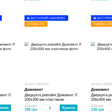
🏪 ДОСТУПНИЙ САМОВИВІЗ
🏪 ДОСТУПН
ЗНИЖКА -7%
ЗНИЖКА -15
Артикул: 250285см
Артикул: 25029
Домовент
Домовент
вент Л
Дверцята ревізійні Домовент Л
Дверцята ре
200х300 мм пластикові
200х400 мм 
210 грн
270 грн
пити
Купити
195 грн
230 грн