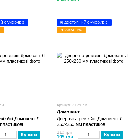
ИЙ САМОВИВІЗ
🏪 ДОСТУПНИЙ САМОВИВІЗ
%
ЗНИЖКА -7%
0см
Артикул: 250291см
Домовент
візійні Домовент Л
Дверцята ревізійні Домовент Л
пластикові
250х250 мм пластикові
210 грн
Купити
Купити
195 грн