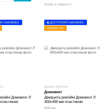
Немає в наявності
ИЙ САМОВИВІЗ
🏪 ДОСТУПНИЙ САМОВИВІЗ
ЗНИЖКА -2%
4см
Артикул: 250273см
Домовент
візійні Домовент Л
Дверцята ревізійні Домовент Л
пластикові
400х400 мм пластикові
500 грн