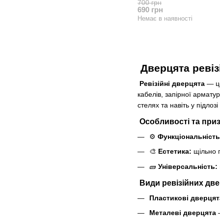
700 грн
690 грн
Немає в наявності
Дверцята ревіз
Ревізійні дверцята
— це
кабелів, запірної армату
стелях та навіть у підлоз
Особливості та приз
⚙️
Функціональність
🎨
Естетика:
щільно п
🧱
Універсальність:
Види ревізійних дв
Пластикові дверцят
Металеві дверцята
—