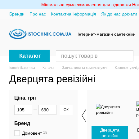
Перейти до основного контенту
Мінімальна сума замовлення для відправки Ново
Бренди
Про нас
Контактна інформація
Як до нас доїхати
Політика конфіденційності
Інтернет-магазин сантехніки
Каталог
Istochnik.com.ua
Каталог
Запчастини та комплектуючі
Комплектуючі д
Дверцята ревізійні
Ціна, грн
Від Ціна, грн
До Ціна, грн
ОК
Бренд
Дверцята
18
Домовент
ревізійні