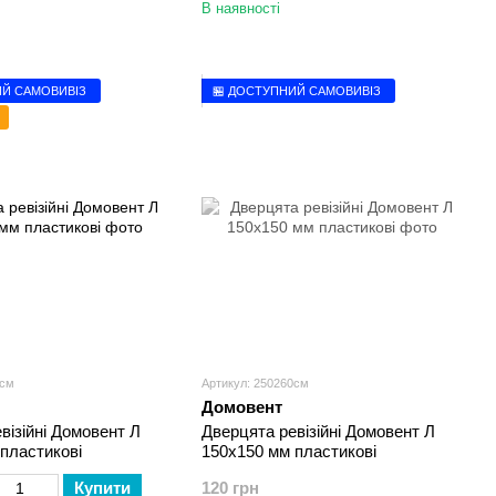
В наявності
ИЙ САМОВИВІЗ
🏪 ДОСТУПНИЙ САМОВИВІЗ
2см
Артикул: 250260см
Домовент
візійні Домовент Л
Дверцята ревізійні Домовент Л
пластикові
150х150 мм пластикові
Купити
120 грн