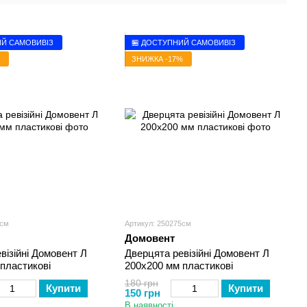
ИЙ САМОВИВІЗ
🏪 ДОСТУПНИЙ САМОВИВІЗ
ЗНИЖКА -17%
0см
Артикул: 250275см
Домовент
візійні Домовент Л
Дверцята ревізійні Домовент Л
пластикові
200х200 мм пластикові
180 грн
Купити
Купити
150 грн
В наявності