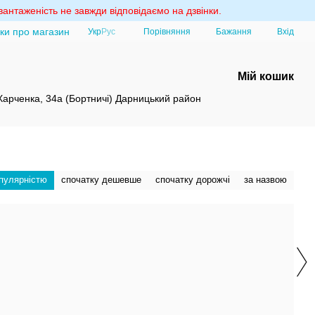
антаженість не завжди відповідаємо на дзвінки.
уки про магазин
Порівняння
Укр
Рус
Бажання
Вхід
Мій кошик
 Харченка, 34а (Бортничі) Дарницький район
опулярністю
спочатку дешевше
спочатку дорожчі
за назвою