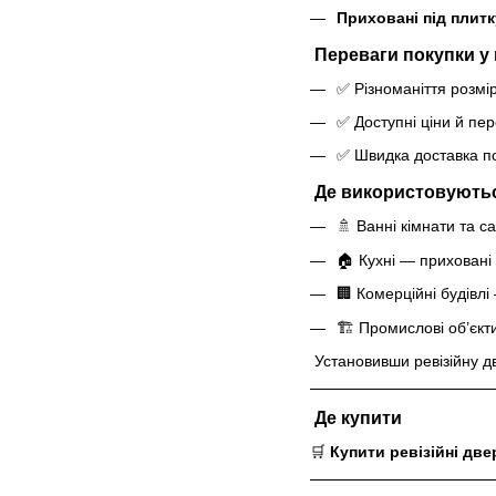
Приховані під плитку
Переваги покупки у 
✅ Різноманіття розмір
✅ Доступні ціни й пер
✅ Швидка доставка по 
Де використовуються
🚿 Ванні кімнати та с
🏠 Кухні — приховані 
🏢 Комерційні будівл
🏗️ Промислові об’єк
Установивши ревізійну д
Де купити
🛒
Купити ревізійні две