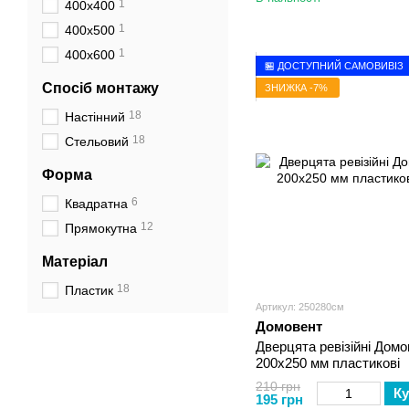
1
400х400
1
400х500
1
400х600
🏪 ДОСТУПНИЙ САМОВИВІЗ
Спосіб монтажу
ЗНИЖКА -7%
18
Настінний
18
Стельовий
Форма
6
Квадратна
12
Прямокутна
Матеріал
18
Пластик
Артикул: 250280см
Домовент
Дверцята ревізійні Домо
200х250 мм пластикові
210 грн
Ку
195 грн