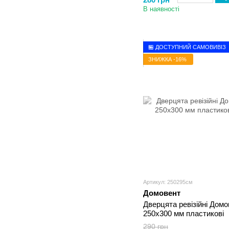
В наявності
🏪 ДОСТУПНИЙ САМОВИВІЗ
ЗНИЖКА -16%
Артикул: 250295см
Домовент
Дверцята ревізійні Домо
250х300 мм пластикові
290 грн