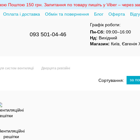
ю Поштою 150 грн. Запитання по товару пишіть у Viber – через зав
Оплата і доставка
Обмін та повернення
Блог
Оферта
Відг
Графік роботи:
Пн-Сб:
09:00–16:00
093 501-04-46
Нд:
Вихідний
Магазин:
Київ, Євгенія
ля систем вентиляції
Дверцята ревізійні
за п
Сортування:
Вентиляційні
решітки