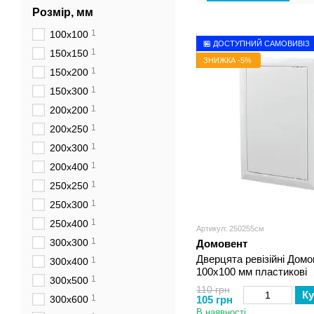
Розмір, мм
1
100х100
🏪 ДОСТУПНИЙ САМОВИВІЗ
1
150х150
ЗНИЖКА -5%
1
150х200
1
150х300
1
200х200
1
200х250
1
200х300
1
200х400
1
250х250
1
250х300
1
250х400
Артикул: 250255см
1
300х300
Домовент
Дверцята ревізійні Домо
1
300х400
100х100 мм пластикові
1
300х500
110 грн
Ку
1
300х600
105 грн
В наявності