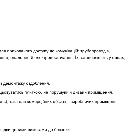
ля прихованого доступу до комунікацій: трубопроводів,
чання, опалення й електропостачання. Їх встановлюють у стінах,
ез демонтажу оздоблення.
лицьовуватись плиткою, не порушуючи дизайн приміщення.
нь), так і для комерційних об’єктів і виробничих приміщень.
.
 з підвищеними вимогами до безпеки.