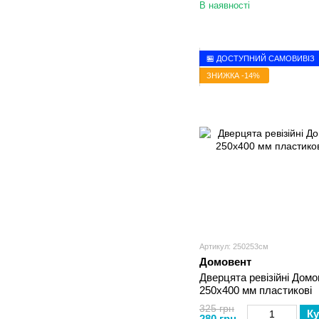
В наявності
🏪 ДОСТУПНИЙ САМОВИВІЗ
ЗНИЖКА -14%
Артикул: 250253см
Домовент
Дверцята ревізійні Домо
250х400 мм пластикові
325 грн
Ку
280 грн