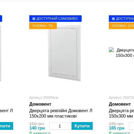
🏪 ДОСТУПНИЙ САМОВИВІЗ
🏪 ДОСТУПН
ЗНИЖКА -7%
ЗНИЖКА -11%
Артикул: 250265см
Артикул: 25027
Домовент
Домовент
вент Л
Дверцята ревізійні Домовент Л
Дверцята ре
150х200 мм пластикові
150х300 мм 
150 грн
185 грн
пити
Купити
140 грн
165 грн
В наявності
В наявності