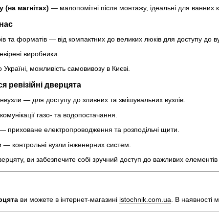
 (на магнітах)
— малопомітні після монтажу, ідеальні для ванних кі
нас
ів та форматів — від компактних до великих люків для доступу до ву
евірені виробники.
Україні, можливість самовивозу в Києві.
 ревізійні дверцята
анвузли — для доступу до зливних та змішувальних вузлів.
комунікації газо- та водопостачання.
і — приховане електропроводження та розподільчі щити.
ти — контрольні вузли інженерних систем.
верцяту, ви забезпечите собі зручний доступ до важливих елементі
рцята
ви можете в інтернет-магазині
istochnik.com.ua
. В наявності м