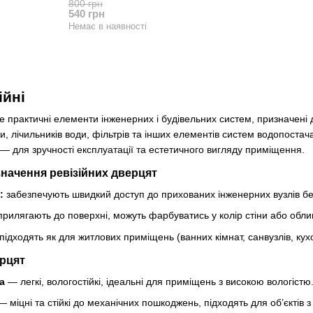
800 грн
540 грн
Немає в наявності
ійні
 практичні елементи інженерних і будівельних систем, призначені д
ри, лічильників води, фільтрів та інших елементів систем водопоста
і — для зручності експлуатації та естетичного вигляду приміщення.
начення ревізійних дверцят
:
забезпечують швидкий доступ до прихованих інженерних вузлів б
рилягають до поверхні, можуть фарбуватись у колір стіни або об
підходять як для житлових приміщень (ванних кімнат, санвузлів, кухо
ерцят
а
— легкі, вологостійкі, ідеальні для приміщень з високою вологістю
 міцні та стійкі до механічних пошкоджень, підходять для об’єктів