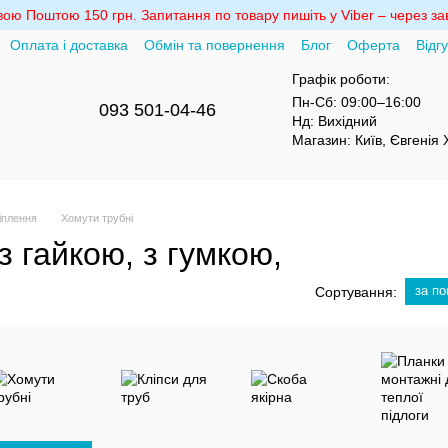
ю Поштою 150 грн. Запитання по товару пишіть у Viber – через зав
Оплата і доставка
Обмін та повернення
Блог
Оферта
Відг
Графік роботи:
Пн-Сб:
09:00–16:00
093 501-04-46
Нд:
Вихідний
Магазин:
Київ, Євгенія
іплення
Хомути трубні
з гайкою, з гумкою,
за п
Сортування: