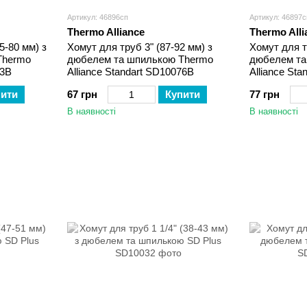
Артикул: 46896сп
Артикул: 46897с
Thermo Alliance
Thermo Alli
5-80 мм) з
Хомут для труб 3" (87-92 мм) з
Хомут для т
Thermo
дюбелем та шпилькою Thermo
дюбелем та
63B
Alliance Standart SD10076B
Alliance St
пити
67 грн
Купити
77 грн
В наявності
В наявності