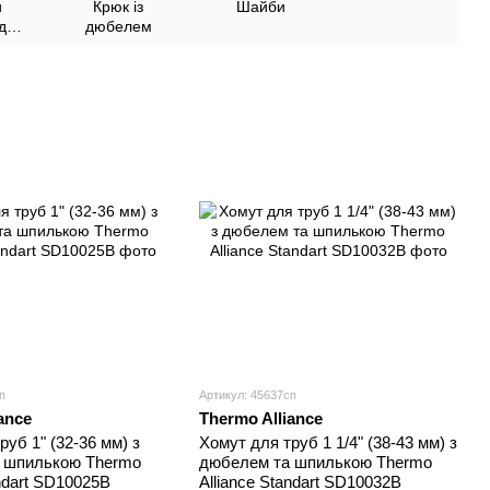
и
Крюк із
Шайби
для
дюбелем
логи
п
Артикул: 45637сп
ance
Thermo Alliance
руб 1" (32-36 мм) з
Хомут для труб 1 1/4" (38-43 мм) з
 шпилькою Thermo
дюбелем та шпилькою Thermo
andart SD10025B
Alliance Standart SD10032B