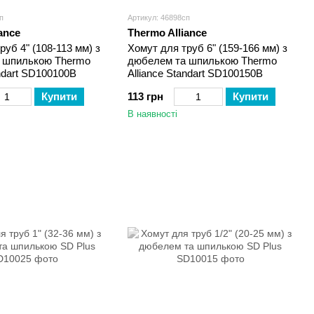
п
Артикул: 46898сп
ance
Thermo Alliance
руб 4" (108-113 мм) з
Хомут для труб 6" (159-166 мм) з
 шпилькою Thermo
дюбелем та шпилькою Thermo
andart SD100100B
Alliance Standart SD100150B
Купити
113 грн
Купити
В наявності