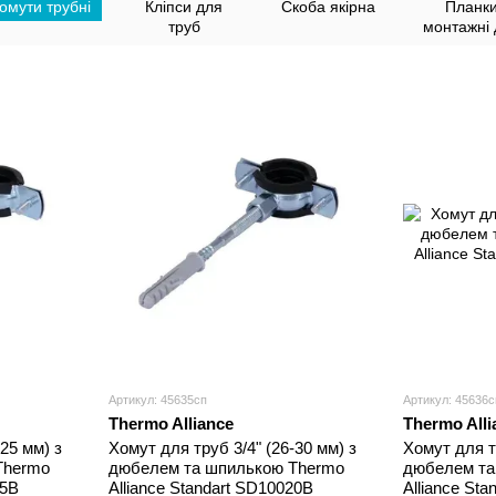
омути трубні
Кліпси для
Скоба якірна
Планк
труб
монтажні 
теплої під
Артикул: 45635сп
Артикул: 45636с
Thermo Alliance
Thermo Alli
25 мм) з
Хомут для труб 3/4" (26-30 мм) з
Хомут для т
Thermo
дюбелем та шпилькою Thermo
дюбелем та
15B
Alliance Standart SD10020B
Alliance St