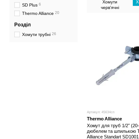
Хомути
Х
6
SD Plus
черв'ячні
20
Thermo Alliance
Розділ
26
Хомути трубні
Артикул: 45634сп
Thermo Alliance
Хомут для труб 1/2" (20-
дюбелем та шпилькою 
Alliance Standart SD100