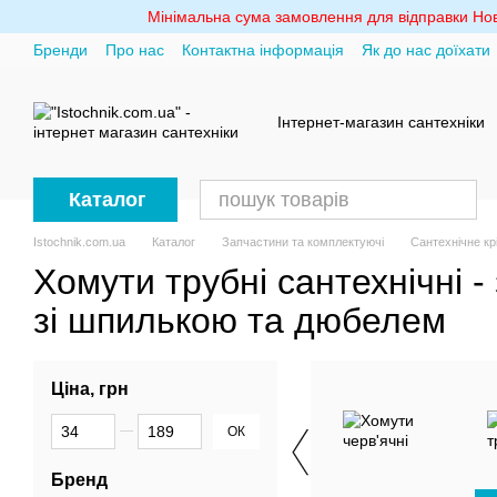
Перейти до основного контенту
Мінімальна сума замовлення для відправки Ново
Бренди
Про нас
Контактна інформація
Як до нас доїхати
Політика конфіденційності
Інтернет-магазин сантехніки
Каталог
Istochnik.com.ua
Каталог
Запчастини та комплектуючі
Сантехнічне кр
Хомути трубні сантехнічні - 
зі шпилькою та дюбелем
Ціна, грн
Від Ціна, грн
До Ціна, грн
ОК
Бренд