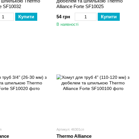
 шпилькою Thermo
дюбелем та шпилькою Thermo
te SF10032
Alliance Forte SF10025
Купити
54 грн
Купити
В наявності
п
Артикул: 46301сп
ance
Thermo Alliance