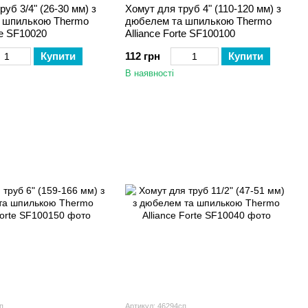
уб 3/4" (26-30 мм) з
Хомут для труб 4" (110-120 мм) з
 шпилькою Thermo
дюбелем та шпилькою Thermo
te SF10020
Alliance Forte SF100100
Купити
112 грн
Купити
В наявності
п
Артикул: 46294сп