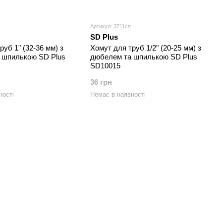
Артикул: 3711сп
SD Plus
руб 1" (32-36 мм) з
Хомут для труб 1/2" (20-25 мм) з
 шпилькою SD Plus
дюбелем та шпилькою SD Plus
SD10015
36 грн
ності
Немає в наявності