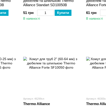
Thermo
дюбелем та шпилькою Thermo
дюбелем та
40B
Alliance Standart SD10050B
Alliance For
пити
51 грн
Купити
61 грн
В наявності
В наявності
Артикул: 46299сп
Артикул: 46300с
Thermo Alliance
Thermo Alli