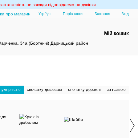
антаженість не завжди відповідаємо на дзвінки.
уки про магазин
Порівняння
Укр
Рус
Бажання
Вхід
Мій кошик
 Харченка, 34а (Бортничі) Дарницький район
опулярністю
спочатку дешевше
спочатку дорожчі
за назвою