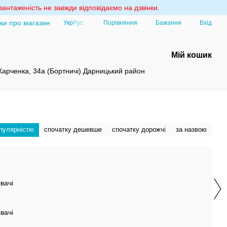
антаженість не завжди відповідаємо на дзвінки.
уки про магазин
Порівняння
Укр
Рус
Бажання
Вхід
Мій кошик
 Харченка, 34а (Бортничі) Дарницький район
опулярністю
спочатку дешевше
спочатку дорожчі
за назвою
вачі