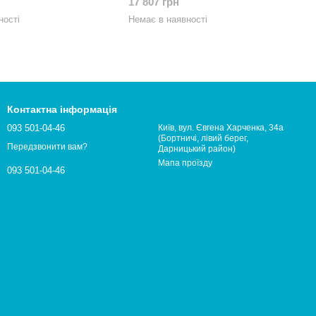
17 807 грн
ності
Немає в наявності
Контактна інформація
093 501-04-46
Київ, вул. Євгена Харченка, 34а
(Бортничі, лівий берег,
Передзвонити вам?
Дарницький район)
Мапа проїзду
093 501-04-46