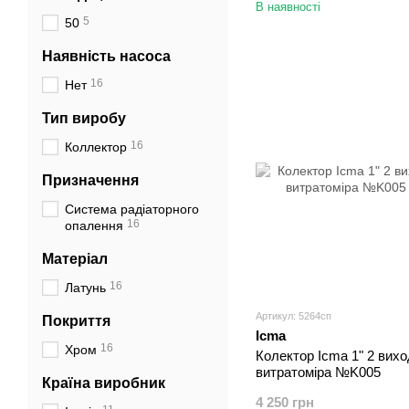
В наявності
5
50
Наявність насоса
16
Нет
Тип виробу
16
Коллектор
Призначення
Система радіаторного
16
опалення
Матеріал
16
Латунь
Артикул: 5264сп
Покриття
Icma
16
Хром
Колектор Icma 1" 2 вихо
витратоміра №K005
Країна виробник
4 250 грн