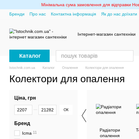
Перейти до основного контенту
Мінімальна сума замовлення для відправки Ново
Бренди
Про нас
Контактна інформація
Як до нас доїхати
Політика конфіденційності
Інтернет-магазин сантехніки
Каталог
Istochnik.com.ua
Каталог
Опалення
Колектори для опалення
Колектори для опалення
Ціна, грн
Від Ціна, грн
До Ціна, грн
ОК
Бренд
Радіатори
Т
11
Icma
опалення