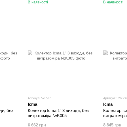
В наявності
В наявності
Артикул: 5265сп
Артикул: 5266сп
Icma
Icma
ди, без
Колектор Icma 1" 3 виходи, без
Колектор Ic
витратоміра №K005
витратомір
6 662 грн
8 845 грн