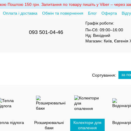
ю Поштою 150 грн. Запитання по товару пишіть у Viber – через зав
Оплата і доставка
Обмін та повернення
Блог
Оферта
Відг
Графік роботи:
Пн-Сб:
09:00–16:00
093 501-04-46
Нд:
Вихідний
Магазин:
Київ, Євгенія
за п
Сортування:
епла підлога
Розширювальні
Колектори для
Водонагрі
баки
опалення