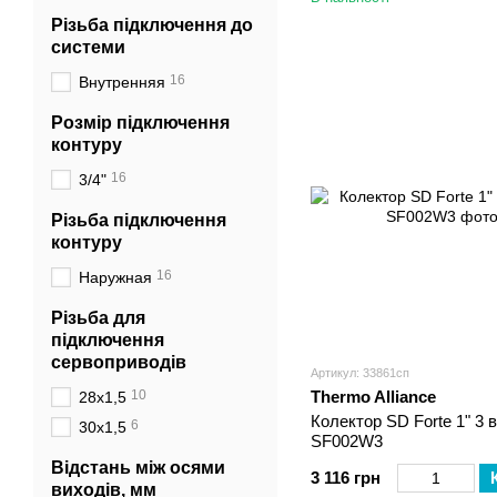
Різьба підключення до
системи
16
Внутренняя
Розмір підключення
контуру
16
3/4"
Різьба підключення
контуру
16
Наружная
Різьба для
підключення
сервоприводів
Артикул: 33861сп
10
Thermo Alliance
28х1,5
Колектор SD Forte 1" 3 
6
30х1,5
SF002W3
Відстань між осями
3 116 грн
виходів, мм