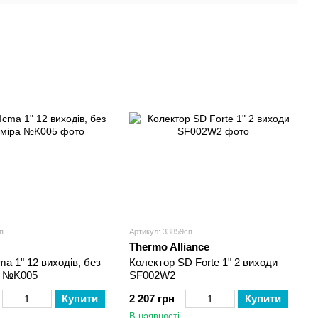
п
Артикул: 33859сп
Thermo Alliance
ma 1" 12 виходів, без
Колектор SD Forte 1" 2 виходи
а №K005
SF002W2
Купити
2 207 грн
Купити
В наявності