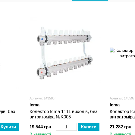
Артикул: 14358сп
Артикул: 14359с
Icma
Icma
дів, без
Колектор Icma 1" 11 виходів, без
Колектор Ic
витратоміра №K005
витратомір
Купити
19 544 грн
Купити
21 282 грн
В наявності
В наявності