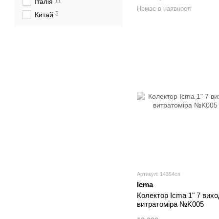
11
Італія
Немає в наявності
5
Китай
Артикул: 14354сп
Icma
Колектор Icma 1" 7 вихо
витратоміра №K005