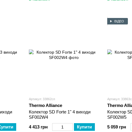
ВІДЕО
Артикул: 33862сп
Артикул: 33863с
Thermo Alliance
Thermo Alli
виходи
Колектор SD Forte 1" 4 виходи
Колектор SD
SF002W4
SF002W5
Купити
4 413 грн
Купити
5 059 грн