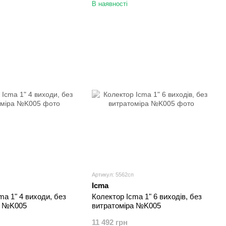
В наявності
Артикул: 5562сп
Icma
ma 1" 4 виходи, без
Колектор Icma 1" 6 виходів, без
а №K005
витратоміра №K005
11 492 грн