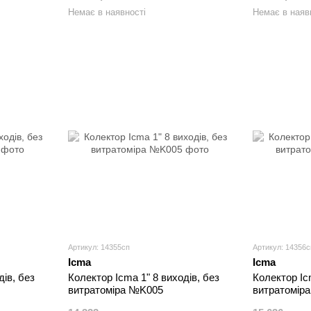
Немає в наявності
Немає в наяв
Артикул: 14355сп
Артикул: 14356с
Icma
Icma
дів, без
Колектор Icma 1" 8 виходів, без
Колектор Ic
витратоміра №K005
витратомір