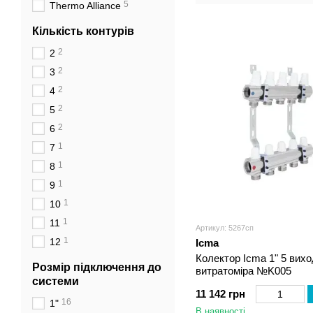
5
Thermo Alliance
Кількість контурів
2
2
2
3
2
4
2
5
2
6
1
7
1
8
1
9
1
10
1
11
Артикул: 5267сп
1
12
Icma
Колектор Icma 1" 5 вихо
Розмір підключення до
витратоміра №K005
системи
11 142 грн
16
1"
В наявності