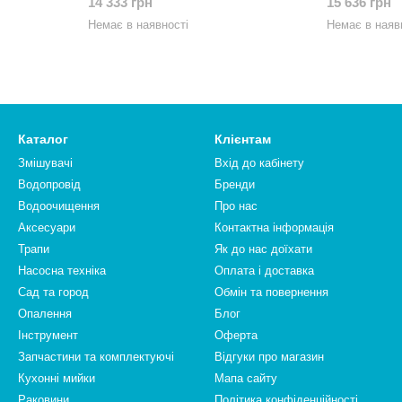
14 333 грн
15 636 грн
Немає в наявності
Немає в наяв
Каталог
Клієнтам
Змішувачі
Вхід до кабінету
Водопровід
Бренди
Водоочищення
Про нас
Аксесуари
Контактна інформація
Трапи
Як до нас доїхати
Насосна техніка
Оплата і доставка
Сад та город
Обмін та повернення
Опалення
Блог
Інструмент
Оферта
Запчастини та комплектуючі
Відгуки про магазин
Кухонні мийки
Мапа сайту
Раковини
Політика конфіденційності