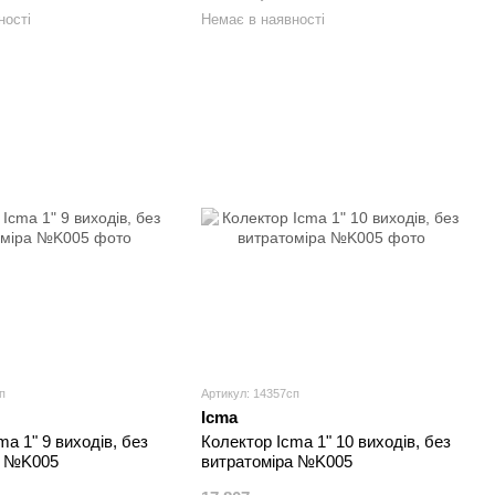
ності
Немає в наявності
п
Артикул: 14357сп
Icma
ma 1" 9 виходів, без
Колектор Icma 1" 10 виходів, без
а №K005
витратоміра №K005