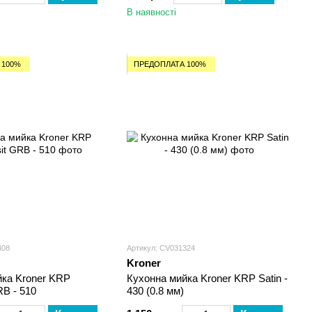
В наявності
 100%
ПРЕДОПЛАТА 100%
408
Артикул: CV031324
Kroner
йка Kroner KRP
Кухонна мийка Kroner KRP Satin -
B - 510
430 (0.8 мм)