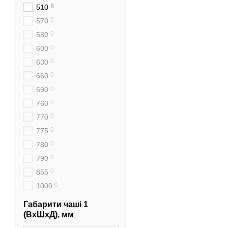
8
510
0
570
0
580
0
600
0
630
0
660
0
690
0
760
0
770
0
775
0
780
0
790
0
855
0
1000
Габарити чаші 1
(ВхШхД), мм