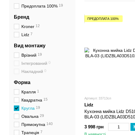
нержавіючої
19
Предоплата 100%
сталі
Бренд
ПРЕДОПЛАТА 100%
12
Kroner
7
Lidz
Вид монтажу
19
Врізний
0
Інтегрований
0
Накладний
Форма
1
Крапля
Артикул: 33713сп
15
Квадратна
Lidz
19
Кругла
Кухонна мийка Lidz D51
29
Овальна
BLA-03 (LIDZBLA03D510
140
Прямокутна
3 998 грн
7
Трапеція
В наявності