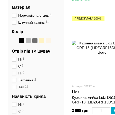
Матеріал
8
Нержавіюча сталь
ПРЕДОПЛАТА 100%
11
Штучний камінь
Колір
Отвір під змішувач
1
Ні
5
Є
0
Ні
2
Заготівка
11
Артикул: 37217сп
Так
Lidz
Наявність крила
Кухонна мийка Lidz D51
GRF-13 (LIDZGRF13D51
7
Ні
3 998 грн
0
Є