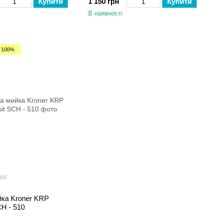
Купити
1 150 грн
Купити
В наявності
 100%
405
йка Kroner KRP
H - 510