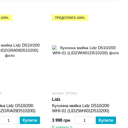
 100%
ПРЕДОПЛАТА 100%
п
Артикул: 33718сп
Lidz
ка Lidz D510/200
Кухонна мийка Lidz D510/200
DZGRA09D510200)
WHI-01 (LIDZWHI01D510200)
Купити
3 998 грн
Купити
В наявності