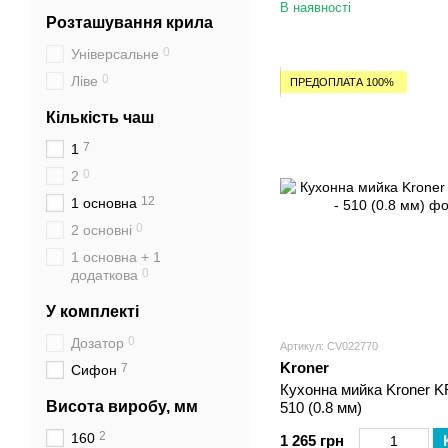
В наявності
Розташування крила
0
Універсальне
0
Ліве
ПРЕДОПЛАТА 100%
Кількість чаш
7
1
0
2
12
1 основна
0
2 основні
1 основна + 1
0
додаткова
У комплекті
0
Дозатор
Артикул: CV022770
Kroner
7
Сифон
Кухонна мийка Kroner KR
Висота виробу, мм
510 (0.8 мм)
2
160
1 265 грн