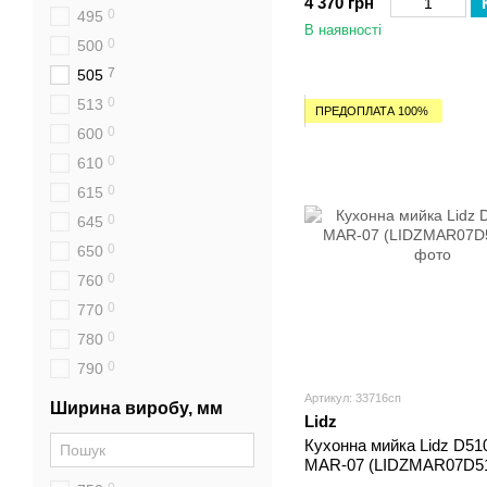
4 370 грн
0
495
В наявності
0
500
7
505
0
513
ПРЕДОПЛАТА 100%
0
600
0
610
0
615
0
645
0
650
0
760
0
770
0
780
0
790
Артикул: 33716сп
Ширина виробу, мм
Lidz
Кухонна мийка Lidz D51
MAR-07 (LIDZMAR07D51