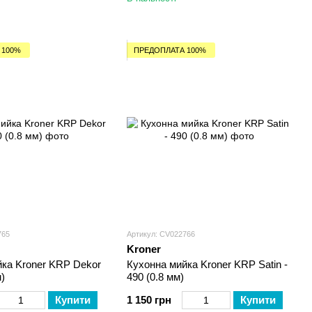
 100%
ПРЕДОПЛАТА 100%
765
Артикул: CV022766
Kroner
ка Kroner KRP Dekor
Кухонна мийка Kroner KRP Satin -
м)
490 (0.8 мм)
Купити
1 150 грн
Купити