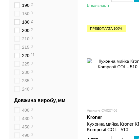
2
190
В наявності
0
150
2
180
ПРЕДОПЛАТА 100%
2
200
0
210
0
215
11
220
0
225
0
230
0
235
0
240
Довжина виробу, мм
0
400
Артикул: CV027406
Kroner
0
430
Кухонна мийка Kroner 
0
450
Komposit COL - 510
0
490