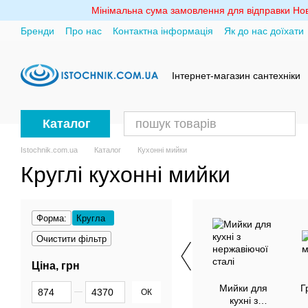
Перейти до основного контенту
Мінімальна сума замовлення для відправки Ново
Бренди
Про нас
Контактна інформація
Як до нас доїхати
Політика конфіденційності
Інтернет-магазин сантехніки
Каталог
Istochnik.com.ua
Каталог
Кухонні мийки
Круглі кухонні мийки
Форма:
Кругла
Очистити фільтр
Ціна, грн
Від Ціна, грн
До Ціна, грн
Мийки для
Г
ОК
кухні з