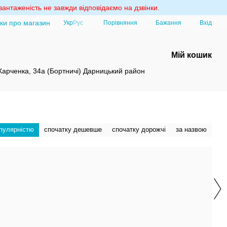
антаженість не завжди відповідаємо на дзвінки.
уки про магазин
Порівняння
Укр
Рус
Бажання
Вхід
Мій кошик
 Харченка, 34а (Бортничі) Дарницький район
опулярністю
спочатку дешевше
спочатку дорожчі
за назвою