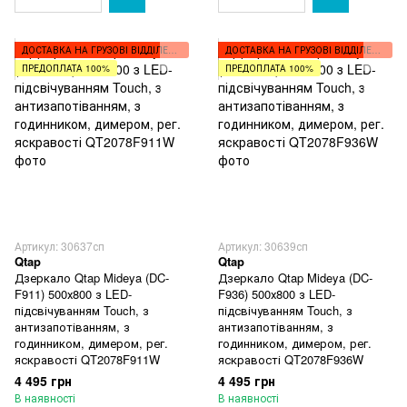
ДОСТАВКА НА ГРУЗОВІ ВІДДІЛЕННЯ
ДОСТАВКА НА ГРУЗОВІ ВІДДІЛЕННЯ
ПРЕДОПЛАТА 100%
ПРЕДОПЛАТА 100%
Артикул: 30637сп
Артикул: 30639сп
Qtap
Qtap
Дзеркало Qtap Mideya (DC-
Дзеркало Qtap Mideya (DC-
F911) 500х800 з LED-
F936) 500х800 з LED-
підсвічуванням Touch, з
підсвічуванням Touch, з
антизапотіванням, з
антизапотіванням, з
годинником, димером, рег.
годинником, димером, рег.
яскравості QT2078F911W
яскравості QT2078F936W
4 495 грн
4 495 грн
В наявності
В наявності