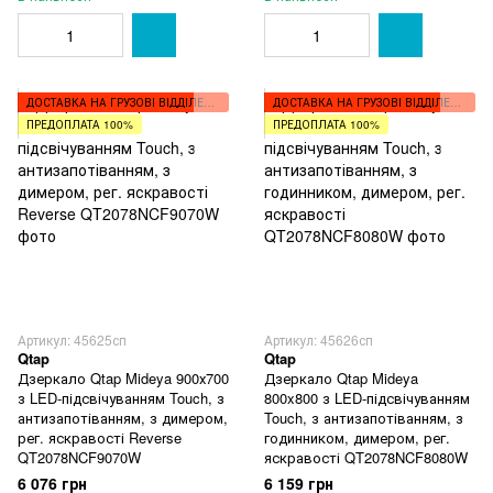
ДОСТАВКА НА ГРУЗОВІ ВІДДІЛЕННЯ
ДОСТАВКА НА ГРУЗОВІ ВІДДІЛЕННЯ
ПРЕДОПЛАТА 100%
ПРЕДОПЛАТА 100%
Артикул: 45625сп
Артикул: 45626сп
Qtap
Qtap
Дзеркало Qtap Mideya 900х700
Дзеркало Qtap Mideya
з LED-підсвічуванням Touch, з
800x800 з LED-підсвічуванням
антизапотіванням, з димером,
Touch, з антизапотіванням, з
рег. яскравості Reverse
годинником, димером, рег.
QT2078NCF9070W
яскравості QT2078NCF8080W
6 076 грн
6 159 грн