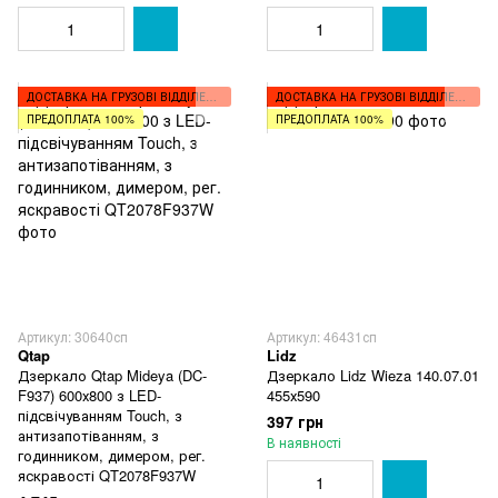
ДОСТАВКА НА ГРУЗОВІ ВІДДІЛЕННЯ
ДОСТАВКА НА ГРУЗОВІ ВІДДІЛЕННЯ
ПРЕДОПЛАТА 100%
ПРЕДОПЛАТА 100%
Артикул: 30640сп
Артикул: 46431сп
Qtap
Lidz
Дзеркало Qtap Mideya (DC-
Дзеркало Lidz Wieza 140.07.01
F937) 600х800 з LED-
455х590
підсвічуванням Touch, з
397 грн
антизапотіванням, з
В наявності
годинником, димером, рег.
яскравості QT2078F937W