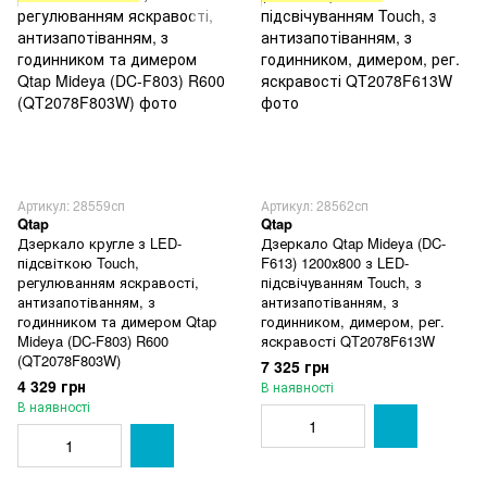
Артикул: 28559сп
Артикул: 28562сп
Qtap
Qtap
Дзеркало кругле з LED-
Дзеркало Qtap Mideya (DC-
підсвіткою Touch,
F613) 1200х800 з LED-
регулюванням яскравості,
підсвічуванням Touch, з
антизапотіванням, з
антизапотіванням, з
годинником та димером Qtap
годинником, димером, рег.
Mideya (DC-F803) R600
яскравості QT2078F613W
(QT2078F803W)
7 325 грн
4 329 грн
В наявності
В наявності