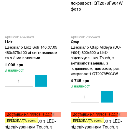
Артикул: 46436сп
Артикул: 28554сп
Lidz
Qtap
Дзеркало Lidz Sofi 140.07.05
Дзеркало Qtap Mideya (DC-
480х675х100 зі світильником
F904) 800х600 з LED-
та з 3-ма полицями
підсвічуванням Touch, з
антизапотіванням, з
1 008 грн
годинником, димером, рег.
В наявності
яскравості QT2078F904W
4 745 грн
В наявності
ДОСТАВКА НА ГРУЗОВІ ВІДДІЛЕННЯ
ДОСТАВКА НА ГРУЗОВІ ВІДДІЛЕННЯ
ПРЕДОПЛАТА 100%
ПРЕДОПЛАТА 100%