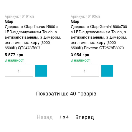
Артикул: 46191сп
Артикул: 46193сп
Qtap
Qtap
Дзеркало Qtap Taurus R800 з
Дзеркало Qtap Gemini 800х700
LED-підсвічуванням Touch, з
з LED-підсвічуванням Touch, з
антизапотіванням, з димером,
антизапотіванням, з димером,
рег. темп. кольору (3000-
рег. темп. кольору (3000-
6500K) QT2478R807
6500K) Reverse QT2578R8070
5 577 грн
3 954 грн
В наявності
В наявності
Показати ще 40 товарів
Назад
Вперед
1
з 4