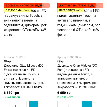
ДОСТАВКА НА ГРУЗОВІ ВІДДІЛЕННЯ
ДОСТАВКА НА ГРУЗОВІ ВІДДІЛЕННЯ
ПРЕДОПЛАТА 100%
ПРЕДОПЛАТА 100%
Артикул: 30635сп
Артикул: 30636сп
Qtap
Qtap
Дзеркало Qtap Mideya (DC-
Дзеркало Qtap Mideya (DC-
F614) 1000х800 з LED-
F910) 1000х800 з LED-
підсвічуванням Touch, з
підсвічуванням Touch, з
антизапотіванням, з
антизапотіванням, з
годинником, димером, рег.
годинником, димером, рег.
яскравості QT2078F614W
яскравості QT2078F910W
6 659 грн
6 659 грн
В наявності
В наявності