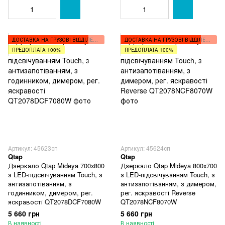
ДОСТАВКА НА ГРУЗОВІ ВІДДІЛЕННЯ
ДОСТАВКА НА ГРУЗОВІ ВІДДІЛЕННЯ
ПРЕДОПЛАТА 100%
ПРЕДОПЛАТА 100%
Артикул: 45623сп
Артикул: 45624сп
Qtap
Qtap
Дзеркало Qtap Mideya 700х800
Дзеркало Qtap Mideya 800х700
з LED-підсвічуванням Touch, з
з LED-підсвічуванням Touch, з
антизапотіванням, з
антизапотіванням, з димером,
годинником, димером, рег.
рег. яскравості Reverse
яскравості QT2078DCF7080W
QT2078NCF8070W
5 660 грн
5 660 грн
В наявності
В наявності