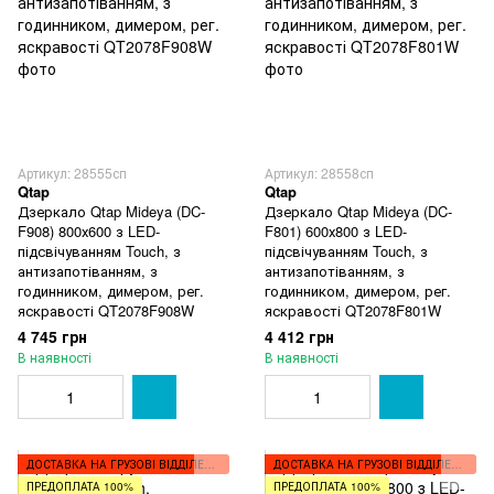
Артикул: 28555сп
Артикул: 28558сп
Qtap
Qtap
Дзеркало Qtap Mideya (DC-
Дзеркало Qtap Mideya (DC-
F908) 800х600 з LED-
F801) 600х800 з LED-
підсвічуванням Touch, з
підсвічуванням Touch, з
антизапотіванням, з
антизапотіванням, з
годинником, димером, рег.
годинником, димером, рег.
яскравості QT2078F908W
яскравості QT2078F801W
4 745 грн
4 412 грн
В наявності
В наявності
ДОСТАВКА НА ГРУЗОВІ ВІДДІЛЕННЯ
ДОСТАВКА НА ГРУЗОВІ ВІДДІЛЕННЯ
ПРЕДОПЛАТА 100%
ПРЕДОПЛАТА 100%