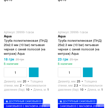
Артикул: 39999-1свсм
Артикул: 39996-1свсм
Aqua
Aqua
Труба полиэтиленовая (ПНД)
Труба полиэтиленовая (ПНД)
20х2.0 мм (10 bar) питьевая
25х2.3 мм (10 bar) питьевая
черная с синей полосой (на
черная с синей полосой (на
метраж) Aqua
метраж) Aqua
18 грн
23 грн
20 грн
25 грн
В наличии
В наличии
Диаметр, мм
20
Толщина
Диаметр, мм
25
Толщина
стенки, мм
2
Максимальное
стенки, мм
2.3
Максимальное
давление (бар)
10
Длина, м
1
давление (бар)
10
Длина, м
1
🏪 ДОСТУПНЫЙ САМОВЫВОЗ
🏪 ДОСТУПНЫЙ САМОВЫВОЗ
САМОВЫВОЗ С МАГАЗИНА (НЕ ОТПРАВЛЯЕМ)
САМОВЫВОЗ С МАГАЗИНА (НЕ ОТПРАВЛЯЕМ)