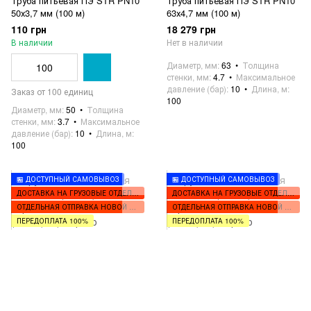
Труба питьевая ПЭ STR PN10
Труба питьевая ПЭ STR PN10
50х3,7 мм (100 м)
63х4,7 мм (100 м)
110 грн
18 279 грн
В наличии
Нет в наличии
Диаметр, мм
63
Толщина
стенки, мм
4.7
Максимальное
давление (бар)
10
Длина, м
Заказ от 100 единиц
100
Диаметр, мм
50
Толщина
стенки, мм
3.7
Максимальное
давление (бар)
10
Длина, м
100
🏪 ДОСТУПНЫЙ САМОВЫВОЗ
🏪 ДОСТУПНЫЙ САМОВЫВОЗ
ДОСТАВКА НА ГРУЗОВЫЕ ОТДЕЛЕНИЯ
ДОСТАВКА НА ГРУЗОВЫЕ ОТДЕЛЕНИЯ
ОТДЕЛЬНАЯ ОТПРАВКА НОВОЙ ПОЧТОЙ
ОТДЕЛЬНАЯ ОТПРАВКА НОВОЙ ПОЧТОЙ
ПЕРЕДОПЛАТА 100%
ПЕРЕДОПЛАТА 100%