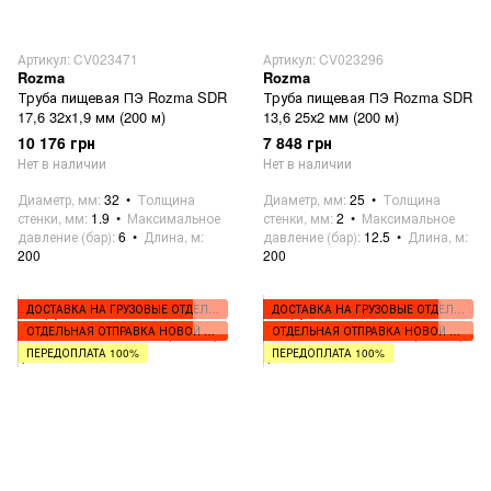
Артикул: CV023471
Артикул: CV023296
Rozma
Rozma
Труба пищевая ПЭ Rozma SDR
Труба пищевая ПЭ Rozma SDR
17,6 32х1,9 мм (200 м)
13,6 25х2 мм (200 м)
10 176 грн
7 848 грн
Нет в наличии
Нет в наличии
Диаметр, мм
32
Толщина
Диаметр, мм
25
Толщина
стенки, мм
1.9
Максимальное
стенки, мм
2
Максимальное
давление (бар)
6
Длина, м
давление (бар)
12.5
Длина, м
200
200
ДОСТАВКА НА ГРУЗОВЫЕ ОТДЕЛЕНИЯ
ДОСТАВКА НА ГРУЗОВЫЕ ОТДЕЛЕНИЯ
ОТДЕЛЬНАЯ ОТПРАВКА НОВОЙ ПОЧТОЙ
ОТДЕЛЬНАЯ ОТПРАВКА НОВОЙ ПОЧТОЙ
ПЕРЕДОПЛАТА 100%
ПЕРЕДОПЛАТА 100%