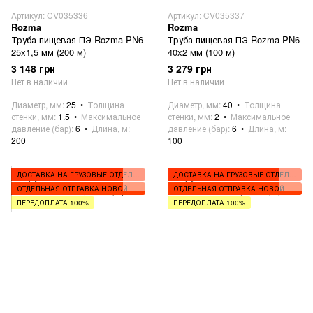
Артикул: CV035336
Артикул: CV035337
Rozma
Rozma
Труба пищевая ПЭ Rozma PN6
Труба пищевая ПЭ Rozma PN6
25x1,5 мм (200 м)
40x2 мм (100 м)
3 148 грн
3 279 грн
Нет в наличии
Нет в наличии
Диаметр, мм
25
Толщина
Диаметр, мм
40
Толщина
стенки, мм
1.5
Максимальное
стенки, мм
2
Максимальное
давление (бар)
6
Длина, м
давление (бар)
6
Длина, м
200
100
ДОСТАВКА НА ГРУЗОВЫЕ ОТДЕЛЕНИЯ
ДОСТАВКА НА ГРУЗОВЫЕ ОТДЕЛЕНИЯ
ОТДЕЛЬНАЯ ОТПРАВКА НОВОЙ ПОЧТОЙ
ОТДЕЛЬНАЯ ОТПРАВКА НОВОЙ ПОЧТОЙ
ПЕРЕДОПЛАТА 100%
ПЕРЕДОПЛАТА 100%