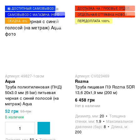
🏪 ДОСТУПНЫЙ САМОВЫВОЗ
ДОСТАВКА НА ГРУЗОВЫЕ ОТДЕЛЕНИЯ
САМОВЫВОЗ С МАГАЗИНА (НЕ ОТПРАВЛЯЕМ)
ОТДЕЛЬНАЯ ОТПРАВКА НОВОЙ ПОЧТОЙ
СКИДКА -5%
ПЕРЕДОПЛАТА 100%
Артикул: 49827-1свсм
Артикул: CV023469
Aqua
Rozma
Труба полиэтиленовая (ПНД)
Труба пищевая ПЭ Rozma SDR
50х3.0 мм (6 bar) питьевая
13,6 20х1,9 мм (200 м)
черная с синей полосой (на
6 458 грн
метраж) Aqua
Нет в наличии
52 грн
55 грн
Диаметр, мм
20
Толщина
В наличии
стенки, мм
1.9
Максимальное
давление (бар)
8
Длина, м
200
Диаметр, мм
50
Толщина