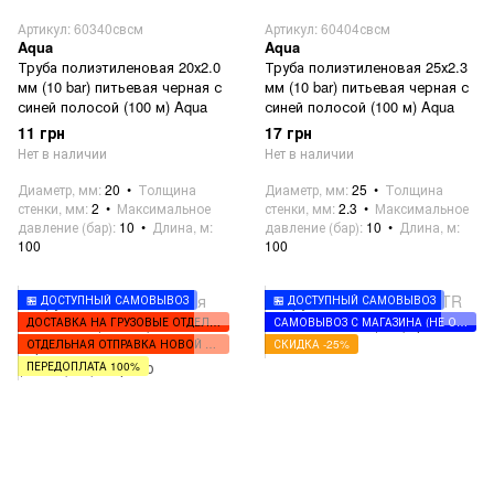
Артикул: 60340свсм
Артикул: 60404свсм
Aqua
Aqua
Труба полиэтиленовая 20х2.0
Труба полиэтиленовая 25х2.3
мм (10 bar) питьевая черная с
мм (10 bar) питьевая черная с
синей полосой (100 м) Aqua
синей полосой (100 м) Aqua
11 грн
17 грн
Нет в наличии
Нет в наличии
Диаметр, мм
20
Толщина
Диаметр, мм
25
Толщина
стенки, мм
2
Максимальное
стенки, мм
2.3
Максимальное
давление (бар)
10
Длина, м
давление (бар)
10
Длина, м
100
100
🏪 ДОСТУПНЫЙ САМОВЫВОЗ
🏪 ДОСТУПНЫЙ САМОВЫВОЗ
ДОСТАВКА НА ГРУЗОВЫЕ ОТДЕЛЕНИЯ
САМОВЫВОЗ С МАГАЗИНА (НЕ ОТПРАВЛЯЕМ)
ОТДЕЛЬНАЯ ОТПРАВКА НОВОЙ ПОЧТОЙ
СКИДКА -25%
ПЕРЕДОПЛАТА 100%