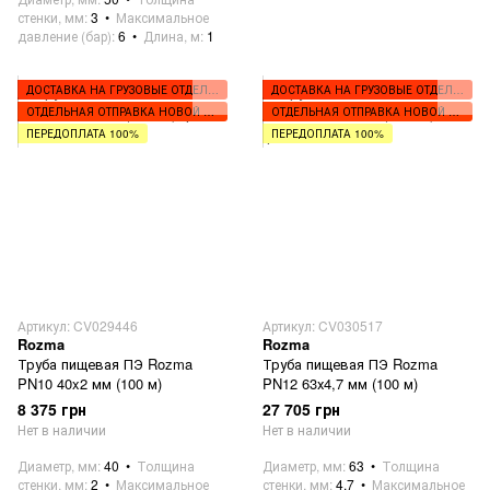
стенки, мм
3
Максимальное
давление (бар)
6
Длина, м
1
ДОСТАВКА НА ГРУЗОВЫЕ ОТДЕЛЕНИЯ
ДОСТАВКА НА ГРУЗОВЫЕ ОТДЕЛЕНИЯ
ОТДЕЛЬНАЯ ОТПРАВКА НОВОЙ ПОЧТОЙ
ОТДЕЛЬНАЯ ОТПРАВКА НОВОЙ ПОЧТОЙ
ПЕРЕДОПЛАТА 100%
ПЕРЕДОПЛАТА 100%
Артикул: CV029446
Артикул: CV030517
Rozma
Rozma
Труба пищевая ПЭ Rozma
Труба пищевая ПЭ Rozma
PN10 40x2 мм (100 м)
PN12 63х4,7 мм (100 м)
8 375 грн
27 705 грн
Нет в наличии
Нет в наличии
Диаметр, мм
40
Толщина
Диаметр, мм
63
Толщина
стенки, мм
2
Максимальное
стенки, мм
4.7
Максимальное