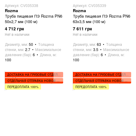
Артикул: CV035338
Артикул: CV035339
Rozma
Rozma
Труба пищевая ПЭ Rozma PN6
Труба пищевая ПЭ Rozma PN6
50x2,7 мм (100 м)
63x3,5 мм (100 м)
4 712 грн
7 611 грн
Нет в наличии
Нет в наличии
Диаметр, мм
50
Толщина
Диаметр, мм
63
Толщина
стенки, мм
2.7
Максимальное
стенки, мм
3.5
Максимальное
давление (бар)
6
Длина, м
давление (бар)
6
Длина, м
100
100
ДОСТАВКА НА ГРУЗОВЫЕ ОТДЕЛЕНИЯ
ДОСТАВКА НА ГРУЗОВЫЕ ОТДЕЛЕНИЯ
ОТДЕЛЬНАЯ ОТПРАВКА НОВОЙ ПОЧТОЙ
ОТДЕЛЬНАЯ ОТПРАВКА НОВОЙ ПОЧТОЙ
ПЕРЕДОПЛАТА 100%
ПЕРЕДОПЛАТА 100%