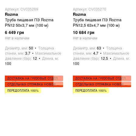
Артикул: CV035269
Артикул: CV035270
Rozma
Rozma
Труба пищевая ПЭ Rozma
Труба пищевая ПЭ Rozma
PN12 50x3,7 мм (100 м)
PN12,5 63x4,7 мм (100 м)
6 449 грн
10 684 грн
Нет в наличии
Нет в наличии
Диаметр, мм
50
Толщина
Диаметр, мм
63
Толщина
стенки, мм
3.7
Максимальное
стенки, мм
4.7
Максимальное
давление (бар)
12
Длина, м
давление (бар)
12.5
Длина, м
100
100
ДОСТАВКА НА ГРУЗОВЫЕ ОТДЕЛЕНИЯ
ДОСТАВКА НА ГРУЗОВЫЕ ОТДЕЛЕНИЯ
ОТДЕЛЬНАЯ ОТПРАВКА НОВОЙ ПОЧТОЙ
ОТДЕЛЬНАЯ ОТПРАВКА НОВОЙ ПОЧТОЙ
ПЕРЕДОПЛАТА 100%
ПЕРЕДОПЛАТА 100%