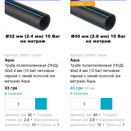
СКИДКА -10%
Артикул: 39997-1свсм
Артикул: 39998-1свсм
Aqua
Aqua
Труба полиэтиленовая (ПНД)
Труба полиэтиленовая (ПНД)
32х2.4 мм (10 bar) питьевая
40х2.8 мм (10 bar) питьевая
черная с синей полосой (на
черная с синей полосой (на
метраж) Aqua
метраж) Aqua
33 грн
45 грн
50 грн
В наличии
В наличии
Диаметр, мм
32
Толщина
Диаметр, мм
40
Толщина
стенки, мм
2.4
Максимальное
стенки, мм
2.8
Максимальное
давление (бар)
10
Длина, м
1
давление (бар)
10
Длина, м
1