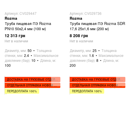
Артикул: CV029447
Артикул: CV029736
Rozma
Rozma
Труба пищевая ПЭ Rozma
Труба пищевая ПЭ Rozma SDR
PN10 50х2,4 мм (100 м)
17,6 25х1,6 мм (200 м)
12 313 грн
8 208 грн
Нет в наличии
Нет в наличии
Диаметр, мм
50
Толщина
Диаметр, мм
25
Толщина
стенки, мм
2.4
Максимальное
стенки, мм
1.6
Максимальное
давление (бар)
10
Длина, м
давление (бар)
8
Длина, м
100
200
ДОСТАВКА НА ГРУЗОВЫЕ ОТДЕЛЕНИЯ
ДОСТАВКА НА ГРУЗОВЫЕ ОТДЕЛЕНИЯ
ОТДЕЛЬНАЯ ОТПРАВКА НОВОЙ ПОЧТОЙ
ОТДЕЛЬНАЯ ОТПРАВКА НОВОЙ ПОЧТОЙ
ПЕРЕДОПЛАТА 100%
ПЕРЕДОПЛАТА 100%