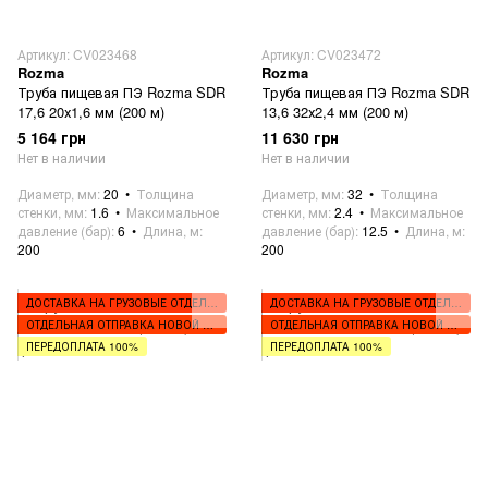
Артикул: CV023468
Артикул: CV023472
Rozma
Rozma
Труба пищевая ПЭ Rozma SDR
Труба пищевая ПЭ Rozma SDR
17,6 20х1,6 мм (200 м)
13,6 32х2,4 мм (200 м)
5 164 грн
11 630 грн
Нет в наличии
Нет в наличии
Диаметр, мм
20
Толщина
Диаметр, мм
32
Толщина
стенки, мм
1.6
Максимальное
стенки, мм
2.4
Максимальное
давление (бар)
6
Длина, м
давление (бар)
12.5
Длина, м
200
200
ДОСТАВКА НА ГРУЗОВЫЕ ОТДЕЛЕНИЯ
ДОСТАВКА НА ГРУЗОВЫЕ ОТДЕЛЕНИЯ
ОТДЕЛЬНАЯ ОТПРАВКА НОВОЙ ПОЧТОЙ
ОТДЕЛЬНАЯ ОТПРАВКА НОВОЙ ПОЧТОЙ
ПЕРЕДОПЛАТА 100%
ПЕРЕДОПЛАТА 100%