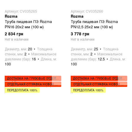
Артикул: CV035265
Артикул: CV035266
Rozma
Rozma
Труба пищевая ПЭ Rozma
Труба пищевая ПЭ Rozma
PN16 20x2 мм (100 м)
PN12,5 25x2 мм (100 м)
2 834 грн
3 778 грн
Нет в наличии
Нет в наличии
Диаметр, мм
20
Толщина
Диаметр, мм
25
Толщина
стенки, мм
2
Максимальное
стенки, мм
2
Максимальное
давление (бар)
16
Длина, м
давление (бар)
12.5
Длина, м
100
100
ДОСТАВКА НА ГРУЗОВЫЕ ОТДЕЛЕНИЯ
ДОСТАВКА НА ГРУЗОВЫЕ ОТДЕЛЕНИЯ
ОТДЕЛЬНАЯ ОТПРАВКА НОВОЙ ПОЧТОЙ
ОТДЕЛЬНАЯ ОТПРАВКА НОВОЙ ПОЧТОЙ
ПЕРЕДОПЛАТА 100%
ПЕРЕДОПЛАТА 100%