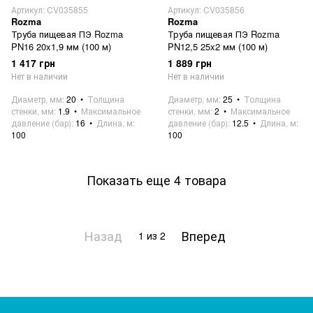
Артикул: CV035855
Артикул: CV035856
Rozma
Rozma
Труба пищевая ПЭ Rozma
Труба пищевая ПЭ Rozma
PN16 20x1,9 мм (100 м)
PN12,5 25x2 мм (100 м)
1 417 грн
1 889 грн
Нет в наличии
Нет в наличии
Диаметр, мм
20
Толщина
Диаметр, мм
25
Толщина
стенки, мм
1.9
Максимальное
стенки, мм
2
Максимальное
давление (бар)
16
Длина, м
давление (бар)
12.5
Длина, м
100
100
Показать еще 4 товара
Назад
Вперед
1
из 2