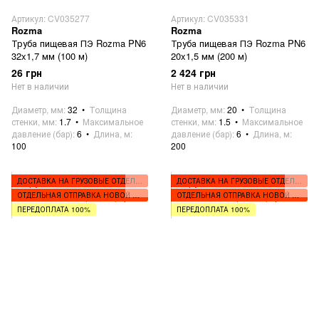
Артикул: CV035277
Артикул: CV035331
Rozma
Rozma
Труба пищевая ПЭ Rozma PN6
Труба пищевая ПЭ Rozma PN6
32x1,7 мм (100 м)
20x1,5 мм (200 м)
26 грн
2 424 грн
Нет в наличии
Нет в наличии
Диаметр, мм
32
Толщина
Диаметр, мм
20
Толщина
стенки, мм
1.7
Максимальное
стенки, мм
1.5
Максимальное
давление (бар)
6
Длина, м
давление (бар)
6
Длина, м
100
200
ДОСТАВКА НА ГРУЗОВЫЕ ОТДЕЛЕНИЯ
ДОСТАВКА НА ГРУЗОВЫЕ ОТДЕЛЕНИЯ
ОТДЕЛЬНАЯ ОТПРАВКА НОВОЙ ПОЧТОЙ
ОТДЕЛЬНАЯ ОТПРАВКА НОВОЙ ПОЧТОЙ
ПЕРЕДОПЛАТА 100%
ПЕРЕДОПЛАТА 100%