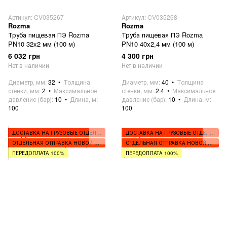
Артикул: CV035267
Артикул: CV035268
Rozma
Rozma
Труба пищевая ПЭ Rozma
Труба пищевая ПЭ Rozma
PN10 32x2 мм (100 м)
PN10 40x2,4 мм (100 м)
6 032 грн
4 300 грн
Нет в наличии
Нет в наличии
Диаметр, мм
32
Толщина
Диаметр, мм
40
Толщина
стенки, мм
2
Максимальное
стенки, мм
2.4
Максимальное
давление (бар)
10
Длина, м
давление (бар)
10
Длина, м
100
100
ДОСТАВКА НА ГРУЗОВЫЕ ОТДЕЛЕНИЯ
ДОСТАВКА НА ГРУЗОВЫЕ ОТДЕЛЕНИЯ
ОТДЕЛЬНАЯ ОТПРАВКА НОВОЙ ПОЧТОЙ
ОТДЕЛЬНАЯ ОТПРАВКА НОВОЙ ПОЧТОЙ
ПЕРЕДОПЛАТА 100%
ПЕРЕДОПЛАТА 100%