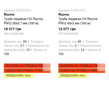
Артикул: CV031474
Артикул: CV031475
Rozma
Rozma
Труба пищевая ПЭ Rozma
Труба пищевая ПЭ Rozma
PN12 50х3,7 мм (100 м)
PN12 40x3 мм (100 м)
18 317 грн
12 077 грн
Нет в наличии
Нет в наличии
Диаметр, мм
50
Толщина
Диаметр, мм
40
Толщина
стенки, мм
3.7
Максимальное
стенки, мм
3
Максимальное
давление (бар)
12
Длина, м
давление (бар)
12
Длина, м
100
100
ДОСТАВКА НА ГРУЗОВЫЕ ОТДЕЛЕНИЯ
ДОСТАВКА НА ГРУЗОВЫЕ ОТДЕЛЕНИЯ
ОТДЕЛЬНАЯ ОТПРАВКА НОВОЙ ПОЧТОЙ
ОТДЕЛЬНАЯ ОТПРАВКА НОВОЙ ПОЧТОЙ
ПЕРЕДОПЛАТА 100%
ПЕРЕДОПЛАТА 100%