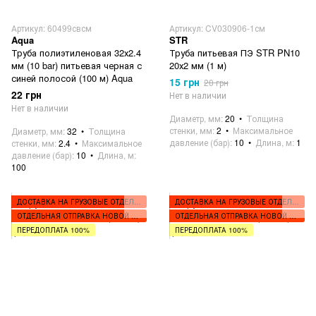
Артикул: 60499свсм
Артикул: CV030906-1см
Aqua
STR
Труба полиэтиленовая 32х2.4
Труба питьевая ПЭ STR PN10
мм (10 bar) питьевая черная с
20х2 мм (1 м)
синей полосой (100 м) Aqua
15 грн
20 грн
22 грн
Нет в наличии
Нет в наличии
Диаметр, мм
20
Толщина
стенки, мм
2
Максимальное
Диаметр, мм
32
Толщина
давление (бар)
10
Длина, м
1
стенки, мм
2.4
Максимальное
давление (бар)
10
Длина, м
100
ДОСТАВКА НА ГРУЗОВЫЕ ОТДЕЛЕНИЯ
ДОСТАВКА НА ГРУЗОВЫЕ ОТДЕЛЕНИЯ
ОТДЕЛЬНАЯ ОТПРАВКА НОВОЙ ПОЧТОЙ
ОТДЕЛЬНАЯ ОТПРАВКА НОВОЙ ПОЧТОЙ
ПЕРЕДОПЛАТА 100%
ПЕРЕДОПЛАТА 100%