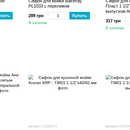
ой
Сифон для мойки Bakimay
Сифон для 
PL1033 с переливом
Пласт 1 1/2
выпуском 
пить
289 грн
Купить
317 грн
В наличии
В наличии
Артикул: CV032073
Артикул: CV033