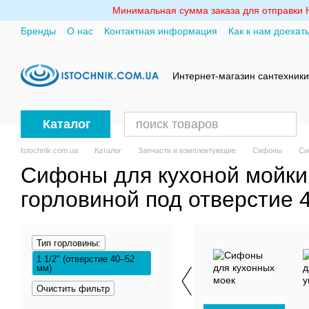
Перейти к основному контенту
Минимальная сумма заказа для отправки Но
Бренды
О нас
Контактная информация
Как к нам доехат
Политика конфиденциальности
Интернет-магазин сантехники
Каталог
Istochnik.com.ua
Каталог
Запчасти и комплектующие
Сифоны
Си
Сифоны для кухоной мойки 
горловиной под отверстие 
Тип горловины:
1 1/2" (отверстие 40–52
мм)
Очистить фильтр