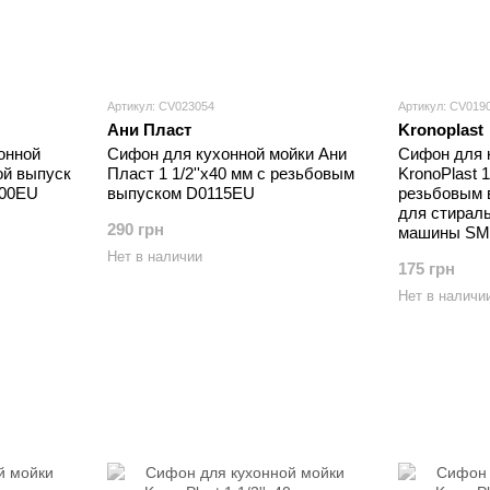
Артикул: CV023054
Артикул: CV019
Ани Пласт
Kronoplast
онной
Сифон для кухонной мойки Ани
Сифон для 
ой выпуск
Пласт 1 1/2''х40 мм с резьбовым
KronoPlast 1
500EU
выпуском D0115EU
резьбовым 
для стирал
290 грн
машины SM
Нет в наличии
175 грн
Нет в наличи