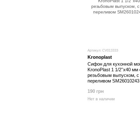
Артикул: CV013333
Kronoplast
Сифон для кухонной мо
KronoPlast 1 1/2''х40 мм 
резьбовым выпуском, с
переливом SM26010243
190 грн
Нет в наличии