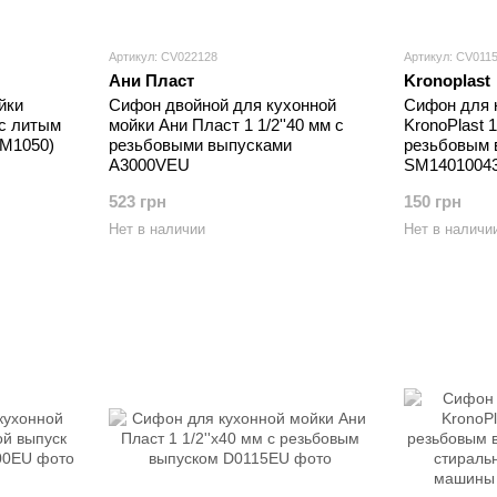
Артикул: CV022128
Артикул: CV011
Ани Пласт
Kronoplast
йки
Сифон двойной для кухонной
Сифон для 
 с литым
мойки Ани Пласт 1 1/2''40 мм с
KronoPlast 1
(М1050)
резьбовыми выпусками
резьбовым 
A3000VEU
SM1401004
523 грн
150 грн
Нет в наличии
Нет в наличи