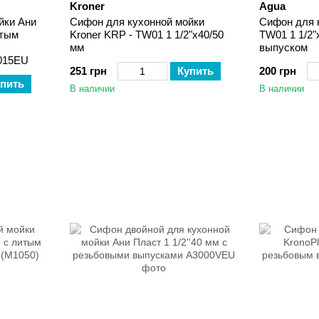
Kroner
Agua
йки Ани
Сифон для кухонной мойки
Сифон для 
итым
Kroner KRP - TW01 1 1/2"х40/50
TW01 1 1/2"
мм
выпуском
015EU
251 грн
Купить
200 грн
пить
В наличии
В наличии