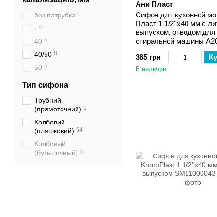
Ани Пласт
0
Сифон для кухонной мо
без патрубка
Пласт 1 1/2''х40 мм с л
0
-
выпуском, отводом для
0
стиральной машины А2
40
8
40/50
385 грн
Ку
0
50
В наличии
Тип сифона
Трубний
1
(прямоточний)
Колбовий
54
(пляшковий)
Колбовый
0
(бутылочный)