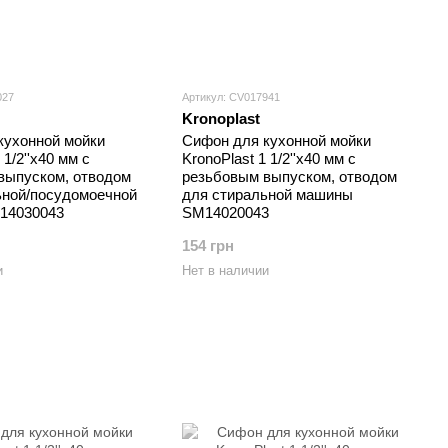
027
Артикул: CV017941
Kronoplast
кухонной мойки
Сифон для кухонной мойки
 1/2''х40 мм с
KronoPlast 1 1/2''х40 мм с
выпуском, отводом
резьбовым выпуском, отводом
ьной/посудомоечной
для стиральной машины
14030043
SM14020043
154 грн
и
Нет в наличии