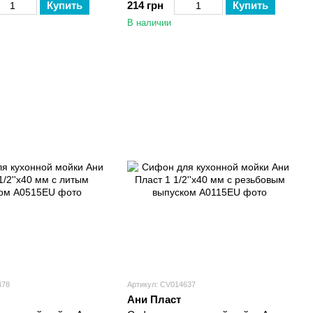
Купить
214 грн
Купить
В наличии
478
Артикул: CV014637
Ани Пласт