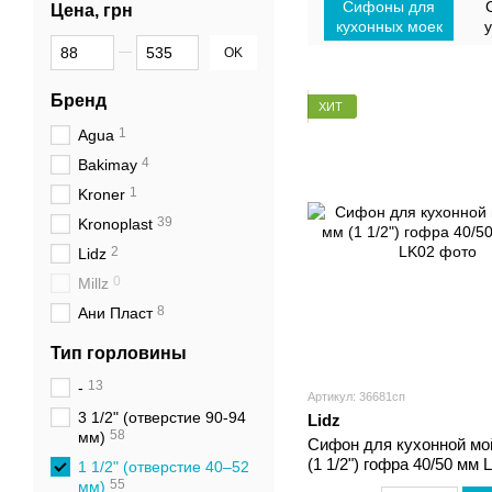
Сифоны для
Цена, грн
кухонных моек
От Цена, грн
До Цена, грн
OK
Бренд
ХИТ
1
Agua
4
Bakimay
1
Kroner
39
Kronoplast
2
Lidz
0
Millz
8
Ани Пласт
Тип горловины
13
-
Артикул: 36681сп
3 1/2" (отверстие 90-94
Lidz
58
мм)
Сифон для кухонной мо
(1 1/2") гофра 40/50 мм 
1 1/2" (отверстие 40–52
55
мм)