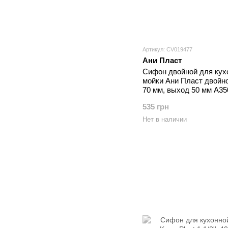
Артикул: CV019477
Ани Пласт
Сифон двойной для кух
мойки Ани Пласт двойн
70 мм, выход 50 мм A3
535 грн
Нет в наличии