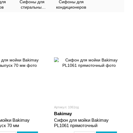
для
Сифоны для
Сифоны для
ов
стиральных
кондиционеров
машин
Артикул: 1061пд
Bakimay
мойки Bakimay
Сифон для мойки Bakimay
уск 70 мм
PL1061 прямоточный