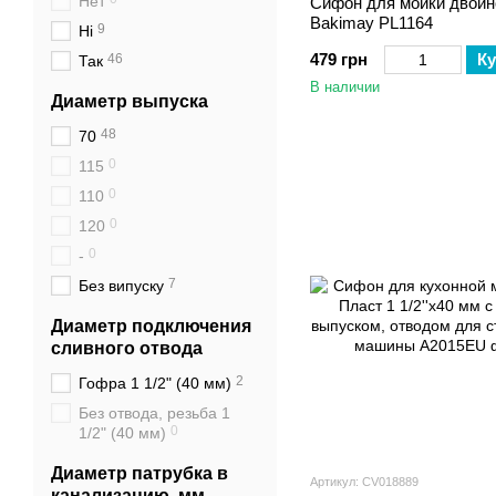
Нет
Сифон для мойки двойн
Bakimay PL1164
9
Ні
479 грн
Ку
46
Так
В наличии
Диаметр выпуска
48
70
0
115
0
110
0
120
0
-
7
Без випуску
Диаметр подключения
сливного отвода
2
Гофра 1 1/2" (40 мм)
Без отвода, резьба 1
0
1/2" (40 мм)
Диаметр патрубка в
Артикул: CV018889
канализацию, мм