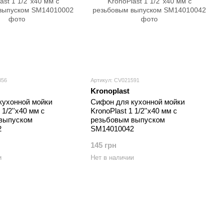
856
Артикул: CV021591
Kronoplast
кухонной мойки
Сифон для кухонной мойки
 1/2''х40 мм с
KronoPlast 1 1/2''х40 мм с
выпуском
резьбовым выпуском
2
SM14010042
145 грн
и
Нет в наличии