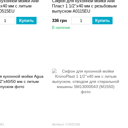
кухонной мойки Ани
Сифон для кухонной мойки Ани
''х40 мм с литым
Пласт 1 1/2''х40 мм с резьбовым
А0515EU
выпуском A0115EU
Купить
336 грн
Купить
В наличии
461
Артикул: CV022166