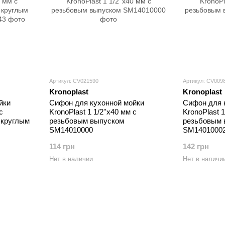
Артикул: CV021590
Артикул: CV009
Kronoplast
Kronoplast
йки
Сифон для кухонной мойки
Сифон для 
с
KronoPlast 1 1/2''х40 мм с
KronoPlast 1
 круглым
резьбовым выпуском
резьбовым 
SM14010000
SM1401000
114 грн
142 грн
Нет в наличии
Нет в наличи