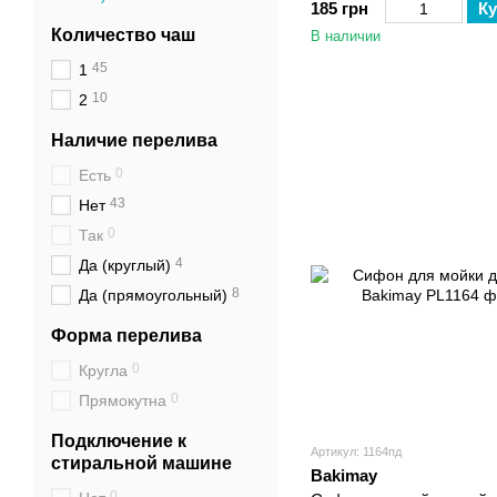
185 грн
Ку
Количество чаш
В наличии
45
1
10
2
Наличие перелива
0
Есть
43
Нет
0
Так
4
Да (круглый)
8
Да (прямоугольный)
Форма перелива
0
Кругла
0
Прямокутна
Подключение к
Артикул: 1164пд
стиральной машине
Bakimay
0