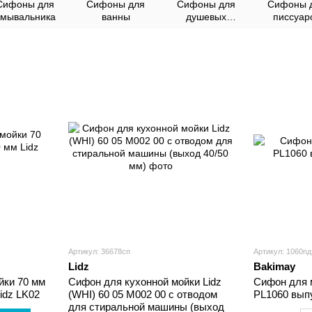
Сифоны для
Сифоны для
Сифоны для
Сифоны 
умывальника
ванны
душевых
писсуар
поддонов
Артикул: 36678сп
Артикул: 1060пд
Lidz
Bakimay
йки 70 мм
Сифон для кухонной мойки Lidz
Сифон для 
Lidz LK02
(WHI) 60 05 M002 00 с отводом
PL1060 вып
для стиральной машины (выход