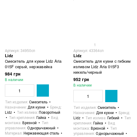
1
Артикул: 34950сп
Артикул: 43364сп
Lidz
Lidz
Смеситель для кухни Lidz Aria
Смеситель для кухни с гибким
015F серый, нержавейка
изливом Lidz Aria 015F3
никель/черный
984 грн
952 грн
В наличии
В наличии
Тип изделия
Смеситель
Назначение
Для кухни
Бренд
Тип изделия
Смеситель
Lidz
Тип излива
Поворотный
Назначение
Для кухни
Бренд
Тип крепления
Гайка
Вид
Lidz
Тип излива
Гибкий
Тип
монтажа
Врезной
Тип
крепления
Гайка
Вид
управления
Однорычажный
монтажа
Врезной
Тип
Материал
Нержавеющая сталь
управления
Однорычажный