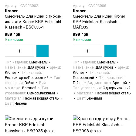
Артикул: CV023002
Артикул: CV023006
Kroner
Kroner
Смеситель для кухни с гибким
Смеситель для кухни Kroner
изливом Kroner KRP Edelstahl
KRP Edelstahl Klassisch -
Klassisch - ESG035-1
MAR035
989 грн
999 грн
В наличии
В наличии
Тип изделия
Смеситель
Тип изделия
Смеситель
Назначение
Для кухни
Бренд
Назначение
Для кухни
Бренд
Kroner
Тип излива
Kroner
Тип излива
Рефлекторно/Поворотний
Тип
Поворотный
Тип крепления
крепления
Гайка
Вид
Гайка
Вид монтажа
Врезной
монтажа
Врезной
Тип
Тип управления
Однорычажный
управления
Однорычажный
Материал
Нержавеющая сталь
Материал
Нержавеющая сталь
Цвет
Бежевый
Цвет
Никель