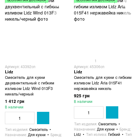
БЕСПЛАТНАЯ ДОСТАВКА
БЕСПЛАТНАЯ ДОСТАВКА
1
Артикул: 43392сп
Артикул: 45306сп
Lidz
Lidz
Смеситель для кухни
Смеситель для кухни с гибким
двухвентильный с гибким
изливом Lidz Aria 015F41
изливом Lidz Wind 013F3
нержавейка никель
никель/черный
925 грн
1 412 грн
В наличии
В наличии
Тип изделия
Смеситель
Назначение
Для кухни
Бренд
Тип изделия
Смеситель
Lidz
Тип излива
Гибкий
Тип
Назначение
Для кухни
Бренд