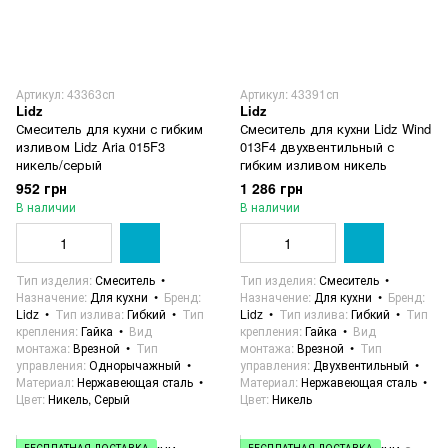
Артикул: 43363сп
Артикул: 43391сп
Lidz
Lidz
Смеситель для кухни с гибким
Смеситель для кухни Lidz Wind
изливом Lidz Aria 015F3
013F4 двухвентильный с
никель/серый
гибким изливом никель
952 грн
1 286 грн
В наличии
В наличии
Тип изделия
Смеситель
Тип изделия
Смеситель
Назначение
Для кухни
Бренд
Назначение
Для кухни
Бренд
Lidz
Тип излива
Гибкий
Тип
Lidz
Тип излива
Гибкий
Тип
крепления
Гайка
Вид
крепления
Гайка
Вид
монтажа
Врезной
Тип
монтажа
Врезной
Тип
управления
Однорычажный
управления
Двухвентильный
Материал
Нержавеющая сталь
Материал
Нержавеющая сталь
Цвет
Никель, Серый
Цвет
Никель