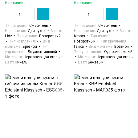
В наличии
В наличии
Тип изделия
Смеситель
Тип изделия
Смеситель
Назначение
Для кухни
Бренд
Назначение
Для кухни
Бренд
Lidz
Тип излива
Поворотный
Kroner
Тип излива
Тип крепления
-
Вид
Поворотный
Тип крепления
монтажа
Врезной
Тип
Гайка
Вид монтажа
Врезной
управления
Двухвентильный
Тип управления
Однорычажный
Материал
Нержавеющая сталь
Материал
Нержавеющая сталь
Цвет
Никель
Цвет
Бежевый