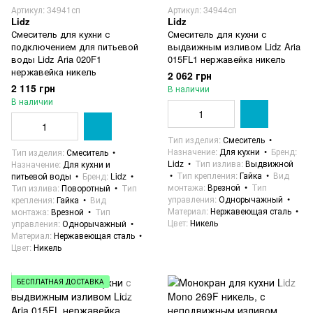
Артикул: 34941сп
Артикул: 34944сп
Lidz
Lidz
Смеситель для кухни с
Смеситель для кухни с
подключением для питьевой
выдвижным изливом Lidz Aria
воды Lidz Aria 020F1
015FL1 нержавейка никель
нержавейка никель
2 062 грн
2 115 грн
В наличии
В наличии
Тип изделия
Смеситель
Назначение
Для кухни
Бренд
Тип изделия
Смеситель
Lidz
Тип излива
Выдвижной
Назначение
Для кухни и
Тип крепления
Гайка
Вид
питьевой воды
Бренд
Lidz
монтажа
Врезной
Тип
Тип излива
Поворотный
Тип
управления
Однорычажный
крепления
Гайка
Вид
Материал
Нержавеющая сталь
монтажа
Врезной
Тип
Цвет
Никель
управления
Однорычажный
Материал
Нержавеющая сталь
Цвет
Никель
БЕСПЛАТНАЯ ДОСТАВКА