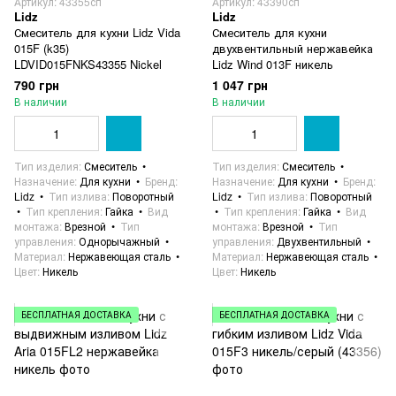
Артикул: 43355сп
Артикул: 43390сп
Lidz
Lidz
Смеситель для кухни Lidz Vida
Смеситель для кухни
015F (k35)
двухвентильный нержавейка
LDVID015FNKS43355 Nickel
Lidz Wind 013F никель
790 грн
1 047 грн
В наличии
В наличии
Тип изделия
Смеситель
Тип изделия
Смеситель
Назначение
Для кухни
Бренд
Назначение
Для кухни
Бренд
Lidz
Тип излива
Поворотный
Lidz
Тип излива
Поворотный
Тип крепления
Гайка
Вид
Тип крепления
Гайка
Вид
монтажа
Врезной
Тип
монтажа
Врезной
Тип
управления
Однорычажный
управления
Двухвентильный
Материал
Нержавеющая сталь
Материал
Нержавеющая сталь
Цвет
Никель
Цвет
Никель
БЕСПЛАТНАЯ ДОСТАВКА
БЕСПЛАТНАЯ ДОСТАВКА