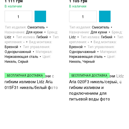
1 111 грн
1 105 грн
В наличии
В наличии
Тип изделия
Смеситель
Тип изделия
Смеситель
Назначение
Для кухни
Бренд
Назначение
Для кухни
Бренд
Lidz
Тип излива
Гибкий
Тип
Lidz
Тип излива
Гибкий
Тип
крепления
-
Вид монтажа
крепления
-
Вид монтажа
Врезной
Тип управления
Врезной
Тип управления
Однорычажный
Материал
Однорычажный
Материал
Нержавеющая сталь
Цвет
Нержавеющая сталь
Цвет
Никель, Серый
Никель, Черный
БЕСПЛАТНАЯ ДОСТАВКА
БЕСПЛАТНАЯ ДОСТАВКА