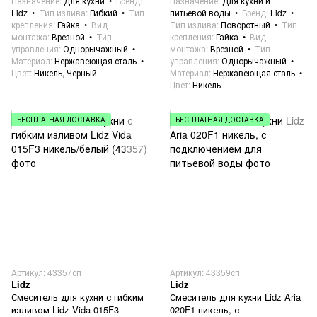
Назначение
Для кухни
Бренд
Назначение
Для кухни и
Lidz
Тип излива
Гибкий
Тип
питьевой воды
Бренд
Lidz
крепления
Гайка
Вид
Тип излива
Поворотный
Тип
монтажа
Врезной
Тип
крепления
Гайка
Вид
управления
Однорычажный
монтажа
Врезной
Тип
Материал
Нержавеющая сталь
управления
Однорычажный
Цвет
Никель, Черный
Материал
Нержавеющая сталь
Цвет
Никель
БЕСПЛАТНАЯ ДОСТАВКА
БЕСПЛАТНАЯ ДОСТАВКА
Артикул: 43357сп
Артикул: 43359сп
Lidz
Lidz
Смеситель для кухни с гибким
Смеситель для кухни Lidz Aria
изливом Lidz Vida 015F3
020F1 никель, с