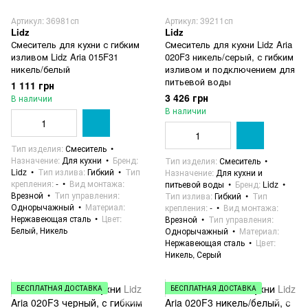
Артикул: 36981сп
Артикул: 39211сп
Lidz
Lidz
Смеситель для кухни с гибким
Смеситель для кухни Lidz Aria
изливом Lidz Aria 015F31
020F3 никель/серый, с гибким
никель/белый
изливом и подключением для
питьевой воды
1 111 грн
3 426 грн
В наличии
В наличии
Тип изделия
Смеситель
Назначение
Для кухни
Бренд
Тип изделия
Смеситель
Lidz
Тип излива
Гибкий
Тип
Назначение
Для кухни и
крепления
-
Вид монтажа
питьевой воды
Бренд
Lidz
Врезной
Тип управления
Тип излива
Гибкий
Тип
Однорычажный
Материал
крепления
-
Вид монтажа
Нержавеющая сталь
Цвет
Врезной
Тип управления
Белый, Никель
Однорычажный
Материал
Нержавеющая сталь
Цвет
Никель, Серый
БЕСПЛАТНАЯ ДОСТАВКА
БЕСПЛАТНАЯ ДОСТАВКА