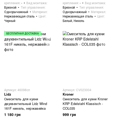
крепления
-
Вид монтажа
крепления
-
Вид монтажа
Врезной
Тип управления
Врезной
Тип управления
Однорычажный
Материал
Однорычажный
Материал
Нержавеющая сталь
Цвет
Нержавеющая сталь
Цвет
Черный
Белый, Никель
БЕСПЛАТНАЯ ДОСТАВКА
Артикул: 46098сп
Артикул: CV023004
Lidz
Kroner
Смеситель для кухни
Смеситель для кухни Kroner
двухвентильный Lidz Wind
KRP Edelstahl Klassisch -
161F никель, нержавейка
COL035
1 180 грн
999 грн