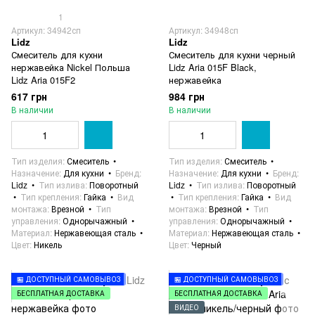
1
Артикул: 34942сп
Артикул: 34948сп
Lidz
Lidz
Смеситель для кухни
Смеситель для кухни черный
нержавейка Nickel Польша
Lidz Aria 015F Black,
Lidz Aria 015F2
нержавейка
617 грн
984 грн
В наличии
В наличии
Тип изделия
Смеситель
Тип изделия
Смеситель
Назначение
Для кухни
Бренд
Назначение
Для кухни
Бренд
Lidz
Тип излива
Поворотный
Lidz
Тип излива
Поворотный
Тип крепления
Гайка
Вид
Тип крепления
Гайка
Вид
монтажа
Врезной
Тип
монтажа
Врезной
Тип
управления
Однорычажный
управления
Однорычажный
Материал
Нержавеющая сталь
Материал
Нержавеющая сталь
Цвет
Никель
Цвет
Черный
🏪 ДОСТУПНЫЙ САМОВЫВОЗ
🏪 ДОСТУПНЫЙ САМОВЫВОЗ
БЕСПЛАТНАЯ ДОСТАВКА
БЕСПЛАТНАЯ ДОСТАВКА
ВИДЕО