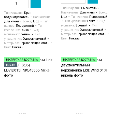
Тип изделия
Смеситель
Назначение
Для кухни
Бренд
Тип изделия
Кран
Lidz
Тип излива
Поворотный
водонагреватель
Назначение
Тип крепления
Гайка
Вид
Для кухни
Бренд
Lidz
Тип
монтажа
Врезной
Тип
излива
Поворотный
Тип
управления
Однорычажный
крепления
Гайка
Вид
Материал
Нержавеющая сталь
монтажа
Врезной
Тип
Цвет
Никель
управления
Однорычажный
Материал
Нержавеющая сталь
Цвет
Никель
БЕСПЛАТНАЯ ДОСТАВКА
БЕСПЛАТНАЯ ДОСТАВКА
ВИДЕО