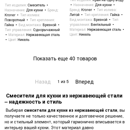
Назначение
Для кухни
Тип изделия
Смеситель
Бренд
Kroner
Тип излива
Назначение
Для кухни
Бренд
Литой
Тип крепления
Гайка
Kroner
Тип излива
Вид монтажа
Врезной
Тип
Поворотный
Тип крепления
управления
Вентильный
Гайка
Вид монтажа
Врезной
Материал
Нержавеющая сталь
Тип управления
Однорычажный
Цвет
Никель
Материал
Нержавеющая сталь
Цвет
Никель
Показать еще 40 товаров
Назад
Вперед
1
из 5
Смесители для кухни из нержавеющей стали
– надежность и стиль
Выбирая
смесители для кухни из нержавеющей стали
, вы
получаете не только качественное и долговечное решение,
но и стильный элемент, который гармонично вписывается в
интерьер вашей кухни. Этот материал давно