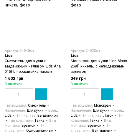
Артикул: 34945сп
Артикул: 34928сп
Lidz
Lidz
Смеситель для кухни с
Монокран для кухни Lidz Mono
выдвижным изливом Lidz Aria
269F никель, с неподвижным
015FL нержавейка никель
изливом
1 602 грн
349 грн
В наличии
В наличии
Тип изделия
Смеситель
Тип изделия
Монокран
Назначение
Для кухни
Бренд
Назначение
Для кухни
Бренд
Lidz
Тип излива
Выдвижной
Lidz
Тип излива
Литой
Тип
Тип крепления
Гайка
Вид
крепления
Гайка
Вид
монтажа
Врезной
Тип
монтажа
Врезной
Тип
управления
Однорычажный
управления
Вентильный