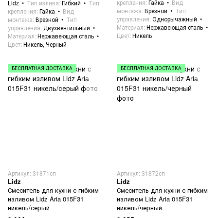
крепления
Гайка
Вид
Lidz
Тип излива
Гибкий
Тип
монтажа
Врезной
Тип
крепления
Гайка
Вид
управления
Однорычажный
монтажа
Врезной
Тип
Материал
Нержавеющая сталь
управления
Двухвентильный
Цвет
Никель
Материал
Нержавеющая сталь
Цвет
Никель, Черный
БЕСПЛАТНАЯ ДОСТАВКА
БЕСПЛАТНАЯ ДОСТАВКА
Артикул: 31871сп
Артикул: 31872сп
Lidz
Lidz
Смеситель для кухни с гибким
Смеситель для кухни с гибким
изливом Lidz Aria 015F31
изливом Lidz Aria 015F31
никель/серый
никель/черный