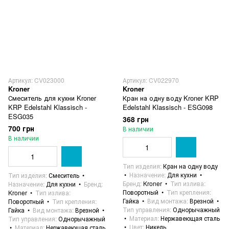
Артикул: CV023000
Артикул: CV022970
Kroner
Kroner
Смеситель для кухни Kroner
Кран на одну воду Kroner KRP
KRP Edelstahl Klassisch -
Edelstahl Klassisch - ESG098
ESG035
368 грн
700 грн
В наличии
В наличии
Тип изделия
Кран на одну воду
Назначение
Для кухни
Тип изделия
Смеситель
Бренд
Kroner
Тип излива
Назначение
Для кухни
Бренд
Поворотный
Тип крепления
Kroner
Тип излива
Гайка
Вид монтажа
Врезной
Поворотный
Тип крепления
Тип управления
Однорычажный
Гайка
Вид монтажа
Врезной
Материал
Нержавеющая сталь
Тип управления
Однорычажный
Цвет
Никель
Материал
Нержавеющая сталь