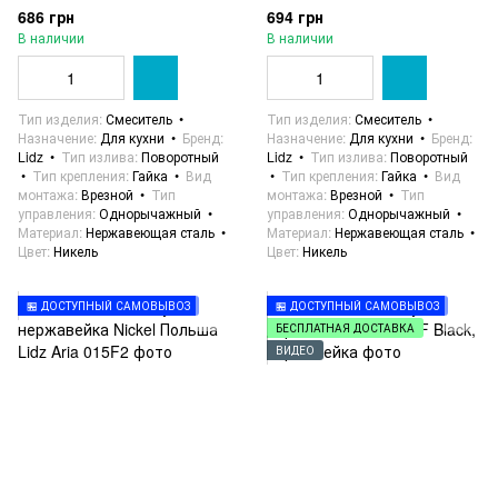
686 грн
694 грн
В наличии
В наличии
Тип изделия
Смеситель
Тип изделия
Смеситель
Назначение
Для кухни
Бренд
Назначение
Для кухни
Бренд
Lidz
Тип излива
Поворотный
Lidz
Тип излива
Поворотный
Тип крепления
Гайка
Вид
Тип крепления
Гайка
Вид
монтажа
Врезной
Тип
монтажа
Врезной
Тип
управления
Однорычажный
управления
Однорычажный
Материал
Нержавеющая сталь
Материал
Нержавеющая сталь
Цвет
Никель
Цвет
Никель
🏪 ДОСТУПНЫЙ САМОВЫВОЗ
🏪 ДОСТУПНЫЙ САМОВЫВОЗ
БЕСПЛАТНАЯ ДОСТАВКА
ВИДЕО