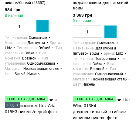
никель/белый (43357)
подключением для питьевой
воды
984 грн
3 363 грн
В наличии
В наличии
Тип изделия
Смеситель
Назначение
Для кухни
Бренд
Тип изделия
Смеситель
Lidz
Тип излива
Гибкий
Тип
Назначение
Для кухни и
крепления
Гайка
Вид
питьевой воды
Бренд
Lidz
монтажа
Врезной
Тип
Тип излива
Поворотный
Тип
управления
Однорычажный
крепления
Гайка
Вид
Материал
Нержавеющая сталь
монтажа
Врезной
Тип
Цвет
Белый, Никель
управления
Однорычажный
Материал
Нержавеющая сталь
Цвет
Никель
БЕСПЛАТНАЯ ДОСТАВКА
БЕСПЛАТНАЯ ДОСТАВКА
ВИДЕО