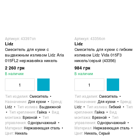
Артикул: 43397сп
Артикул: 43356сп
Lidz
Lidz
Смеситель для кухни с
Смеситель для кухни с гибким
выдвижным изливом Lidz Aria
изливом Lidz Vida 015F3
015FL2 нержавейка никель
никель/серый (43356)
2 260 грн
984 грн
В наличии
В наличии
Тип изделия
Смеситель
Тип изделия
Смеситель
Назначение
Для кухни
Бренд
Назначение
Для кухни
Бренд
Lidz
Тип излива
Выдвижной
Lidz
Тип излива
Гибкий
Тип
Тип крепления
Гайка
Вид
крепления
Гайка
Вид
монтажа
Врезной
Тип
монтажа
Врезной
Тип
управления
Однорычажный
управления
Однорычажный
Материал
Нержавеющая сталь
Материал
Нержавеющая сталь
Цвет
Никель
Цвет
Никель, Серый