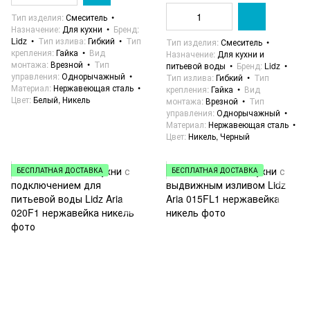
Тип изделия
Смеситель
Назначение
Для кухни
Бренд
Lidz
Тип излива
Гибкий
Тип
Тип изделия
Смеситель
крепления
Гайка
Вид
Назначение
Для кухни и
монтажа
Врезной
Тип
питьевой воды
Бренд
Lidz
управления
Однорычажный
Тип излива
Гибкий
Тип
Материал
Нержавеющая сталь
крепления
Гайка
Вид
Цвет
Белый, Никель
монтажа
Врезной
Тип
управления
Однорычажный
Материал
Нержавеющая сталь
Цвет
Никель, Черный
БЕСПЛАТНАЯ ДОСТАВКА
БЕСПЛАТНАЯ ДОСТАВКА