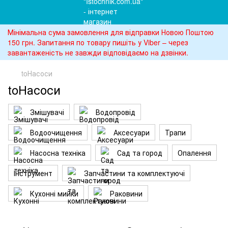
Мінімальна сума замовлення для відправки Новою Поштою
150 грн. Запитання по товару пишіть у Viber – через
завантаженість не завжди відповідаємо на дзвінки.
toНасоси
toНасоси
Змішувачі
Водопровід
Водоочищення
Аксесуари
Трапи
Насосна техніка
Сад та город
Опалення
Інструмент
Запчастини та комплектуючі
Кухонні мийки
Раковини