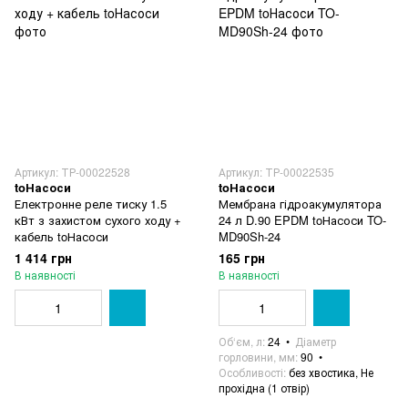
Артикул: ТР-00022528
Артикул: ТР-00022535
toНасоси
toНасоси
Електронне реле тиску 1.5
Мембрана гідроакумулятора
кВт з захистом сухого ходу +
24 л D.90 EPDM toНасоси TO-
кабель toНасоси
MD90Sh-24
1 414 грн
165 грн
В наявності
В наявності
Об‘єм, л
24
Діаметр
горловини, мм
90
Особливості
без хвостика, Не
прохідна (1 отвір)