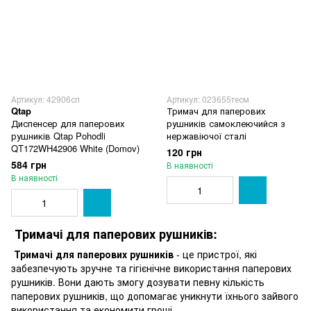
Артикул: 42906сп
Артикул: 023655тесм
Qtap
Тримач для паперових
Диспенсер для паперових
рушників самоклеючийся з
рушників Qtap Pohodli
нержавіючої сталі
QT172WH42906 White (Domov)
120 грн
584 грн
В наявності
В наявності
Тримачі для паперових рушників:
Тримачі для паперових рушників
- це пристрої, які
забезпечують зручне та гігієнічне використання паперових
рушників. Вони дають змогу дозувати певну кількість
паперових рушників, що допомагає уникнути їхнього зайвого
використання та економити гроші.