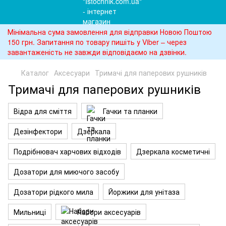
Мінімальна сума замовлення для відправки Новою Поштою
150 грн. Запитання по товару пишіть у Viber – через
завантаженість не завжди відповідаємо на дзвінки.
Каталог
Аксесуари
Тримачі для паперових рушників
Тримачі для паперових рушників
Відра для сміття
Гачки та планки
Дезінфектори
Дзеркала
Подрібнювач харчових відходів
Дзеркала косметичні
Дозатори для миючого засобу
Дозатори рідкого мила
Йоржики для унітаза
Мильниці
Набори аксесуарів