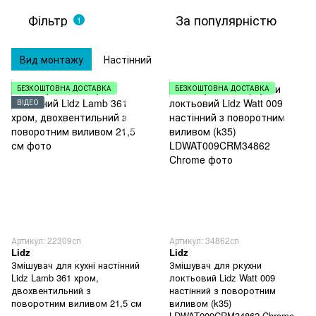
Фільтр
За популярністю
1
Вид монтажу
Настінний
БЕЗКОШТОВНА ДОСТАВКА
БЕЗКОШТОВНА ДОСТАВКА
ВІДЕО
Артикул: 22309сп
Артикул: 34862сп
Lidz
Lidz
Змішувач для кухні настінний
Змішувач для ркухни
Lidz Lamb 361 хром,
локтьовий Lidz Watt 009
двохвентильний з
настінний з поворотним
поворотним виливом 21,5 см
виливом (k35)
LDWAT009CRM34862 Chrome