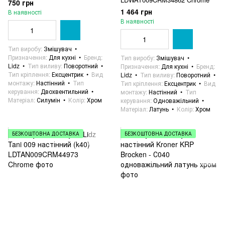
750 грн
1 464 грн
В наявності
В наявності
Тип виробу
Змішувач
Призначення
Для кухні
Бренд
Тип виробу
Змішувач
Lidz
Тип виливу
Поворотний
Призначення
Для кухні
Бренд
Тип кріплення
Ексцентрик
Вид
Lidz
Тип виливу
Поворотний
монтажу
Настінний
Тип
Тип кріплення
Ексцентрик
Вид
керування
Двохвентильний
монтажу
Настінний
Тип
Матеріал
Силумін
Колір
Хром
керування
Одноважільний
Матеріал
Латунь
Колір
Хром
БЕЗКОШТОВНА ДОСТАВКА
БЕЗКОШТОВНА ДОСТАВКА