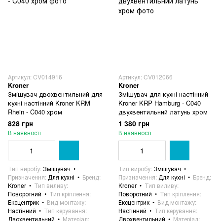
Артикул: CV014916
Артикул: CV012066
Kroner
Kroner
Змішувач двохвентильний для
Змішувач для кухні настінний
кухні настінний Kroner KRM
Kroner KRP Hamburg - C040
Rhein - C040 хром
двухвентильний латунь хром
828 грн
1 380 грн
В наявності
В наявності
Тип виробу
Змішувач
Тип виробу
Змішувач
Призначення
Для кухні
Бренд
Призначення
Для кухні
Бренд
Kroner
Тип виливу
Kroner
Тип виливу
Поворотний
Тип кріплення
Поворотний
Тип кріплення
Ексцентрик
Вид монтажу
Ексцентрик
Вид монтажу
Настінний
Тип керування
Настінний
Тип керування
Двохвентильний
Матеріал
Двохвентильний
Матеріал