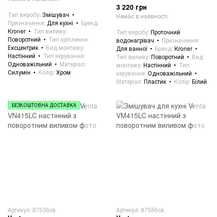
3 220 грн
Тип виробу
Змішувач
Немає в наявності
Призначення
Для кухні
Бренд
Kroner
Тип виливу
Тип виробу
Проточний
Поворотний
Тип кріплення
водонагрівач
Призначення
Ексцентрик
Вид монтажу
Для ванної
Бренд
Kroner
Настінний
Тип керування
Тип виливу
Поворотний
Вид
Одноважільний
Матеріал
монтажу
Настінний
Тип
Силумін
Колір
Хром
керування
Одноважільний
Матеріал
Пластик
Колір
Білий
БЕЗКОШТОВНА ДОСТАВКА
Артикул: 87536св
Артикул: 87556св