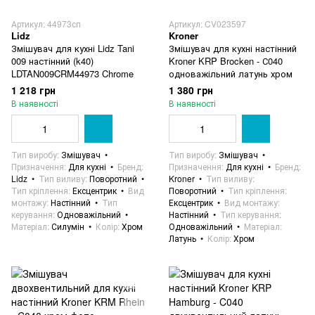
Артикул: 44973сп
Артикул: CV023597
Lidz
Kroner
Змішувач для кухні Lidz Tani
Змішувач для кухні настінний
009 настінний (k40)
Kroner KRP Brocken - С040
LDTAN009CRM44973 Chrome
одноважільний латунь хром
1 218 грн
1 380 грн
В наявності
В наявності
Тип виробу
Змішувач
Тип виробу
Змішувач
Призначення
Для кухні
Бренд
Призначення
Для кухні
Бренд
Lidz
Тип виливу
Поворотний
Kroner
Тип виливу
Тип кріплення
Ексцентрик
Вид
Поворотний
Тип кріплення
монтажу
Настінний
Тип
Ексцентрик
Вид монтажу
керування
Одноважільний
Настінний
Тип керування
Матеріал
Силумін
Колір
Хром
Одноважільний
Матеріал
Латунь
Колір
Хром