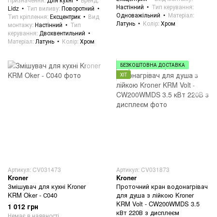
Настінний
Тип керування
Lidz
Тип виливу
Поворотний
Одноважільний
Матеріал
Тип кріплення
Ексцентрик
Вид
Латунь
Колір
Хром
монтажу
Настінний
Тип
керування
Двохвентильний
Матеріал
Латунь
Колір
Хром
БЕЗКОШТОВНА ДОСТАВКА
ХІТ
Артикул: CV031473
Артикул: CV031873
Kroner
Kroner
Змішувач для кухні Kroner
Проточний кран водонагрівач
KRM Oker - С040
для душа з лійкою Kroner
KRM Volt - CW200WMDS 3.5
1 012 грн
кВт 220В з дисплеєм
Немає в наявності