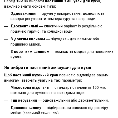
Перед тим як вибрати
настінний змішувач для кухні
,
важливо знати основні типи:
Одноважільні
— зручні у використанні, дозволяють
швидко регулювати температуру та напір води.
Двохвентильні
— класичний варіант із роздільною
подачею гарячої та холодної води.
З довгим виливом
— підходять для великих або
подвійних мийок.
З коротким виливом
— компактні моделі для невеликих
кухонь.
Як вибрати настінний змішувач для кухні
Щоб
настінний кухонний кран
повністю відповідав вашим
вимогам, зверніть увагу на такі параметри:
Міжосьова відстань
— стандарт становить 150 мм,
важливо для сумісності з виходами води.
Тип керування
— одноважільний або двохвентильний.
Довжина виливу
— підбирається залежно від розміру
мийки (зазвичай 20–30 см).