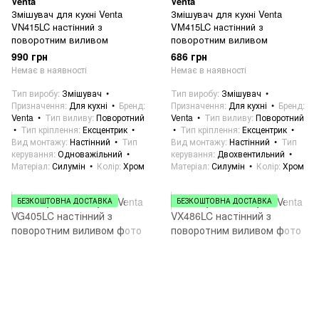
Venta
Venta
Змішувач для кухні Venta
Змішувач для кухні Venta
VN415LC настінний з
VM415LC настінний з
поворотним виливом
поворотним виливом
990 грн
686 грн
Немає в наявності
Немає в наявності
Тип виробу
Змішувач
Тип виробу
Змішувач
Призначення
Для кухні
Бренд
Призначення
Для кухні
Бренд
Venta
Тип виливу
Поворотний
Venta
Тип виливу
Поворотний
Тип кріплення
Ексцентрик
Тип кріплення
Ексцентрик
Вид монтажу
Настінний
Тип
Вид монтажу
Настінний
Тип
керування
Одноважільний
керування
Двохвентильний
Матеріал
Силумін
Колір
Хром
Матеріал
Силумін
Колір
Хром
БЕЗКОШТОВНА ДОСТАВКА
БЕЗКОШТОВНА ДОСТАВКА