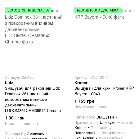
БЕЗКОШТОВНА ДОСТАВКА
БЕЗКОШТОВНА ДОСТАВКА
Артикул: 35542сп
Артикул: CV012074
Lidz
Kroner
Змішувач для раковини Lidz
Змішувач для кухні Kroner KRP
Dominox 361 настінний з
Bayern - С040
поворотним виливом
1 755 грн
двохвентильний
Немає в наявності
LDDOM361CRM35542 Chrome
Тип виробу
Змішувач
1 301 грн
Призначення
Для кухні
Бренд
Немає в наявності
Kroner
Тип виливу
Поворотний
Тип кріплення
Тип виробу
Змішувач
Ексцентрик
Вид монтажу
Призначення
Для кухні
Бренд