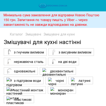
Мінімальна сума замовлення для відправки Новою Поштою
150 грн. Запитання по товару пишіть у Viber – через
завантаженість не завжди відповідаємо на дзвінки.
Каталог
Змішувачі
Змішувачі для кухні
Змішувачі для кухні настінні
з гнучким виливом
з висувним виливом
нержавіюча сталь
на дві води
одноважільні
двохвентильні
з підігрівом води
чорні
латунні
настінний монтаж
монокран
пластикові