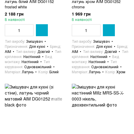
латунь білий AIM DG01152
латунь хром AIM DG01252
frosted white
chrome
2 188 грн
1 969 грн
В наявності
В наявності
Тип виробу
Змішувач
Тип виробу
Змішувач
Призначення
Для кухні
Бренд
Призначення
Для кухні
Бренд
AIM
Тип виливу
Довгий
Тип
AIM
Тип виливу
Довгий
Тип
кріплення
Настінний
Вид
кріплення
Настінний
Вид
монтажу
Настінний
Тип
монтажу
Настінний
Тип
керування
Одноважільний
керування
Одноважільний
Матеріал
Латунь
Колір
Білий
Матеріал
Латунь
Колір
Хром