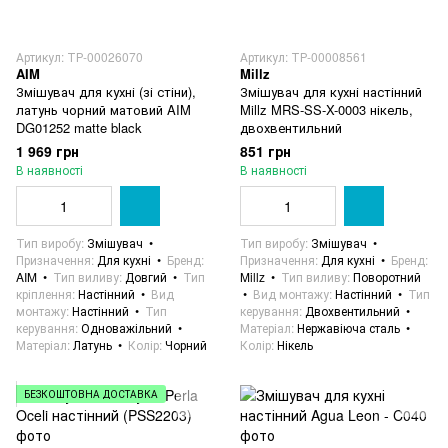
Артикул: ТР-00026070
Артикул: ТР-00008561
AIM
Millz
Змішувач для кухні (зі стіни),
Змішувач для кухні настінний
латунь чорний матовий AIM
Millz MRS-SS-X-0003 нікель,
DG01252 matte black
двохвентильний
1 969 грн
851 грн
В наявності
В наявності
Тип виробу
Змішувач
Тип виробу
Змішувач
Призначення
Для кухні
Бренд
Призначення
Для кухні
Бренд
AIM
Тип виливу
Довгий
Тип
Millz
Тип виливу
Поворотний
кріплення
Настінний
Вид
Вид монтажу
Настінний
Тип
монтажу
Настінний
Тип
керування
Двохвентильний
керування
Одноважільний
Матеріал
Нержавіюча сталь
Матеріал
Латунь
Колір
Чорний
Колір
Нікель
БЕЗКОШТОВНА ДОСТАВКА