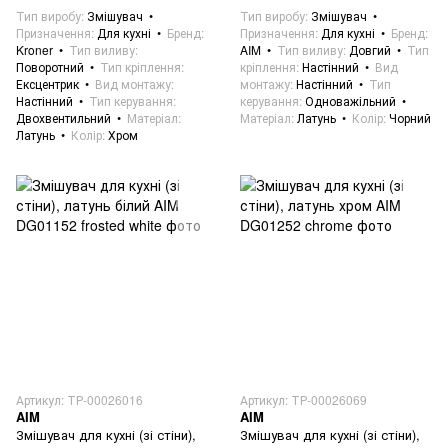
Тип виробу
Змішувач
Тип виробу
Змішувач
Призначення
Для кухні
Бренд
Призначення
Для кухні
Бренд
Kroner
Тип виливу
AIM
Тип виливу
Довгий
Тип
Поворотний
Тип кріплення
кріплення
Настінний
Вид
Ексцентрик
Вид монтажу
монтажу
Настінний
Тип
Настінний
Тип керування
керування
Одноважільний
Двохвентильний
Матеріал
Матеріал
Латунь
Колір
Чорний
Латунь
Колір
Хром
Артикул: ТР-00026016
Артикул: ТР-00026069
AIM
AIM
Змішувач для кухні (зі стіни),
Змішувач для кухні (зі стіни),