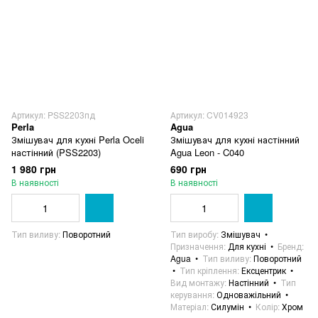
Артикул: PSS2203пд
Артикул: CV014923
Perla
Agua
Змішувач для кухні Perla Oceli
Змішувач для кухні настінний
настінний (PSS2203)
Agua Leon - C040
1 980 грн
690 грн
В наявності
В наявності
Тип виливу
Поворотний
Тип виробу
Змішувач
Призначення
Для кухні
Бренд
Agua
Тип виливу
Поворотний
Тип кріплення
Ексцентрик
Вид монтажу
Настінний
Тип
керування
Одноважільний
Матеріал
Силумін
Колір
Хром