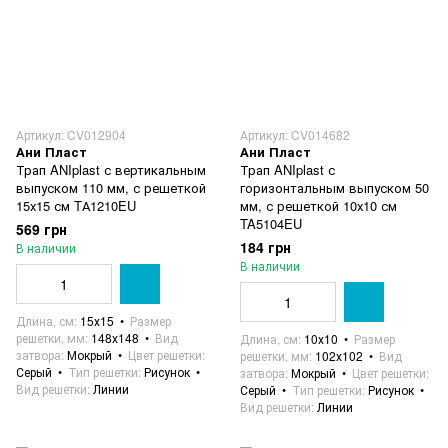
Артикул: CV012904
Артикул: CV014682
Ани Пласт
Ани Пласт
Трап ANIplast с вертикальным
Трап ANIplast с
выпуском 110 мм, с решеткой
горизонтальным выпуском 50
15х15 см TА1210EU
мм, с решеткой 10х10 см
TA5104EU
569 грн
184 грн
В наличии
В наличии
Длина, см
15х15
Размер
решетки, мм
148х148
Вид
Длина, см
10х10
Размер
затвора
Мокрый
Цвет решетки
решетки, мм
102х102
Вид
Серый
Тип решетки
Рисунок
затвора
Мокрый
Цвет решетки
Вид решетки
Линии
Серый
Тип решетки
Рисунок
Вид решетки
Линии