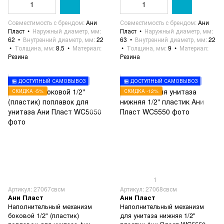
Совместимость с брендом
Ани
Совместимость с брендом
Ани
Пласт
Наружный диаметр, мм
Пласт
Наружный диаметр, мм
62
Внутренний диаметр, мм
22
63
Внутренний диаметр, мм
22
Толщина, мм
8.5
Материал
Толщина, мм
9
Материал
Резина
Резина
🏪 ДОСТУПНЫЙ САМОВЫВОЗ
🏪 ДОСТУПНЫЙ САМОВЫВОЗ
СКИДКА -5%
СКИДКА -12%
1
Артикул: 27067свсм
Артикул: 27068свсм
Ани Пласт
Ани Пласт
Наполнительный механизм
Наполнительный механизм
боковой 1/2" (пластик)
для унитаза нижняя 1/2"