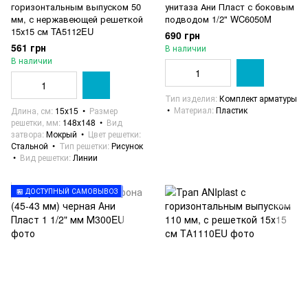
горизонтальным выпуском 50
унитаза Ани Пласт с боковым
мм, с нержавеющей решеткой
подводом 1/2" WC6050M
15х15 см TA5112EU
690 грн
561 грн
В наличии
В наличии
Тип изделия
Комплект арматуры
Материал
Пластик
Длина, см
15х15
Размер
решетки, мм
148х148
Вид
затвора
Мокрый
Цвет решетки
Стальной
Тип решетки
Рисунок
Вид решетки
Линии
🏪 ДОСТУПНЫЙ САМОВЫВОЗ