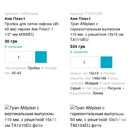
Артикул: 16695свсм
Артикул: CV007296
Ани Пласт
Ани Пласт
Пробка для сетки сифона (45-
Трап ANIplast с
43 мм) черная Ани Пласт 1
горизонтальным выпуском
1/2" мм М300EU
110 мм, с решеткой 15х15 см
TА1110EU
30 грн
534 грн
В наличии
В наличии
Тип изделия
Пробка
Размер,
мм
45-43
Длина, см
15х15
Размер
решетки, мм
148х148
Вид
затвора
Мокрый
Цвет решетки
Серый
Тип решетки
Рисунок
Вид решетки
Линии