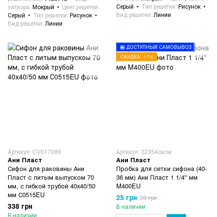
Серый
Тип решетки
Рисунок
затвора
Мокрый
Цвет решетки
Вид решетки
Линии
Серый
Тип решетки
Рисунок
Вид решетки
Линии
🏪 ДОСТУПНЫЙ САМОВЫВОЗ
СКИДКА -17%
Артикул: CV017089
Артикул: 32354свсм
Ани Пласт
Ани Пласт
Сифон для раковины Ани
Пробка для сетки сифона (40-
Пласт с литым выпуском 70
36 мм) Ани Пласт 1 1/4" мм
мм, с гибкой трубой 40х40/50
M400EU
мм С0515EU
25 грн
30 грн
338 грн
В наличии
В наличии