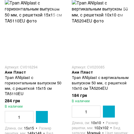
Артикул: CV016294
Артикул: CV020085
Ани Пласт
Ани Пласт
Трап ANIplast с
Трап ANIplast с вертикальным
горизонтальным выпуском 50
выпуском 50 мм, с решеткой
мм, с решеткой 15х15 см
10х10 см TA5204EU
TA5110EU
184 грн
284 грн
В наличии
В наличии
Длина, см
10х10
Размер
решетки, мм
102х102
Вид
Длина, см
15х15
Размер
затвора
Мокрый
Цвет решетки
решетки, мм
148х148
Вид