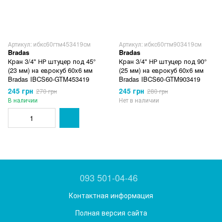
Артикул: ибкс60гтм453419см
Артикул: ибкс60гтм903419см
Bradas
Bradas
Кран 3/4" НР штуцер под 45°
Кран 3/4" НР штуцер под 90°
(23 мм) на еврокуб 60x6 мм
(25 мм) на еврокуб 60x6 мм
Bradas IBCS60-GTM453419
Bradas IBCS60-GTM903419
245 грн
245 грн
270 грн
280 грн
В наличии
Нет в наличии
093 501-04-46
Контактная информация
Полная версия сайта