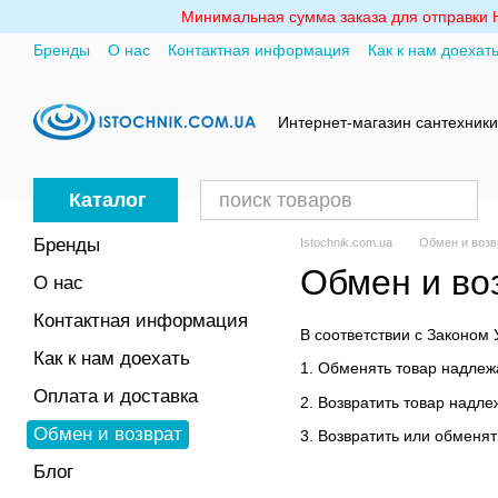
Перейти к основному контенту
Минимальная сумма заказа для отправки Но
Бренды
О нас
Контактная информация
Как к нам доехат
Политика конфиденциальности
Интернет-магазин сантехники
Каталог
Бренды
Istochnik.com.ua
Обмен и возв
Обмен и во
О нас
Контактная информация
В соответствии с Законом
Как к нам доехать
1. Обменять товар надлеж
Оплата и доставка
2. Возвратить товар надле
Обмен и возврат
3. Возвратить или обменя
Блог