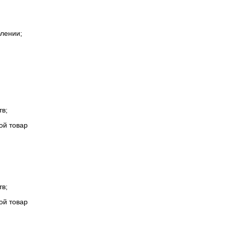
блении;
тв;
ой товар
тв;
ой товар