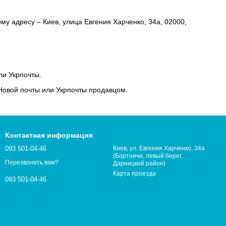
му адресу – Киев, улица Евгения Харченко, 34а, 02000,
ли Укрпочты.
 Новой почты или Укрпочты продавцом.
Контактная информация
093 501-04-46
Киев, ул. Евгения Харченко, 34а
(Бортничи, левый берег,
Перезвонить вам?
Дарницкий район)
Карта проезда
093 501-04-46