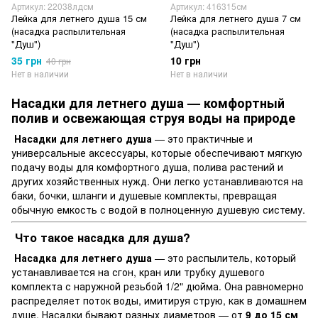
Артикул: 22038лдсм
Артикул: 416315см
Лейка для летнего душа 15 см
Лейка для летнего душа 7 см
(насадка распылительная
(насадка распылительная
"Душ")
"Душ")
35 грн
10 грн
40 грн
Нет в наличии
Нет в наличии
Насадки для летнего душа — комфортный
полив и освежающая струя воды на природе
Насадки для летнего душа
— это практичные и
универсальные аксессуары, которые обеспечивают мягкую
подачу воды для комфортного душа, полива растений и
других хозяйственных нужд. Они легко устанавливаются на
баки, бочки, шланги и душевые комплекты, превращая
обычную емкость с водой в полноценную душевую систему.
Что такое насадка для душа?
Насадка для летнего душа
— это распылитель, который
устанавливается на сгон, кран или трубку душевого
комплекта с наружной резьбой 1/2" дюйма. Она равномерно
распределяет поток воды, имитируя струю, как в домашнем
душе. Насадки бывают разных диаметров — от
9 до 15 см