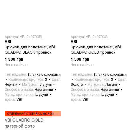
Артикул: VBI-049703BL
Артикул: VBI-049703GL
VBI
VBI
Крючок для полотенец VBI
Крючок для полотенец VBI
QUADRO BLACK тройной
QUADRO GOLD тройной
1 300 грн
1 508 грн
Нет в наличии
Нет в наличии
Тип изделия
Планка с крючками
Тип изделия
Планка с крючками
Количество крючков
3
Цвет
Количество крючков
3
Цвет
Черный
Материал
Латунь
Золото
Материал
Латунь
Способ монтажа
Настенный
Способ монтажа
Настенный
Метод крепления
Шурупи
Метод крепления
Шурупи
Бренд
VBI
Бренд
VBI
ОТДЕЛЬНАЯ ОТПРАВКА НОВОЙ ПОЧТОЙ