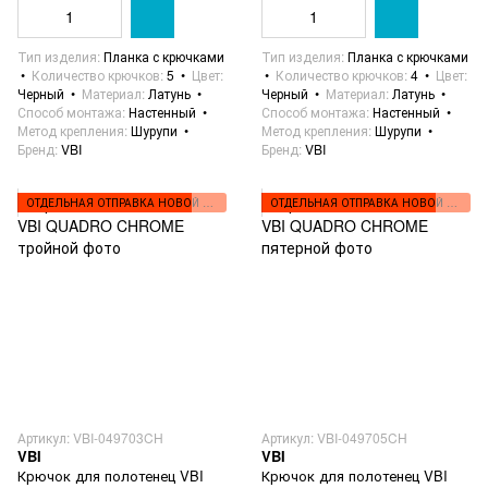
Тип изделия
Планка с крючками
Тип изделия
Планка с крючками
Количество крючков
5
Цвет
Количество крючков
4
Цвет
Черный
Материал
Латунь
Черный
Материал
Латунь
Способ монтажа
Настенный
Способ монтажа
Настенный
Метод крепления
Шурупи
Метод крепления
Шурупи
Бренд
VBI
Бренд
VBI
ОТДЕЛЬНАЯ ОТПРАВКА НОВОЙ ПОЧТОЙ
ОТДЕЛЬНАЯ ОТПРАВКА НОВОЙ ПОЧТОЙ
Артикул: VBI-049703CH
Артикул: VBI-049705CH
VBI
VBI
Крючок для полотенец VBI
Крючок для полотенец VBI