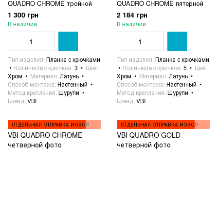
QUADRO CHROME тройной
QUADRO CHROME пятерной
1 300 грн
2 184 грн
В наличии
В наличии
Тип изделия
Планка с крючками
Тип изделия
Планка с крючками
Количество крючков
3
Цвет
Количество крючков
5
Цвет
Хром
Материал
Латунь
Хром
Материал
Латунь
Способ монтажа
Настенный
Способ монтажа
Настенный
Метод крепления
Шурупи
Метод крепления
Шурупи
Бренд
VBI
Бренд
VBI
ОТДЕЛЬНАЯ ОТПРАВКА НОВОЙ ПОЧТОЙ
ОТДЕЛЬНАЯ ОТПРАВКА НОВОЙ ПОЧТОЙ