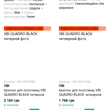
крепления
Самоклеящийся, Без
Способ монтажа
Настенный
сверления
Метод крепления
Шурупи
Бренд
Qtap
Страна-
производитель
Чехия
ОТДЕЛЬНАЯ ОТПРАВКА НОВОЙ ПОЧТОЙ
ОТДЕЛЬНАЯ ОТПРАВКА НОВОЙ ПОЧТОЙ
Артикул: VBI-049705BL
Артикул: VBI-049704BL
VBI
VBI
Крючок для полотенец VBI
Крючок для полотенец VBI
QUADRO BLACK пятерной
QUADRO BLACK четверной
2 184 грн
1 768 грн
В наличии
В наличии