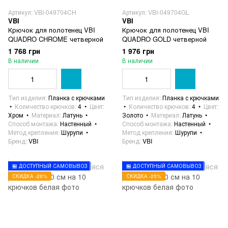
Артикул: VBI-049704CH
Артикул: VBI-049704GL
VBI
VBI
Крючок для полотенец VBI
Крючок для полотенец VBI
QUADRO CHROME четверной
QUADRO GOLD четверной
1 768 грн
1 976 грн
В наличии
В наличии
Тип изделия
Планка с крючками
Тип изделия
Планка с крючками
Количество крючков
4
Цвет
Количество крючков
4
Цвет
Хром
Материал
Латунь
Золото
Материал
Латунь
Способ монтажа
Настенный
Способ монтажа
Настенный
Метод крепления
Шурупи
Метод крепления
Шурупи
Бренд
VBI
Бренд
VBI
🏪 ДОСТУПНЫЙ САМОВЫВОЗ
🏪 ДОСТУПНЫЙ САМОВЫВОЗ
СКИДКА -26%
СКИДКА -25%