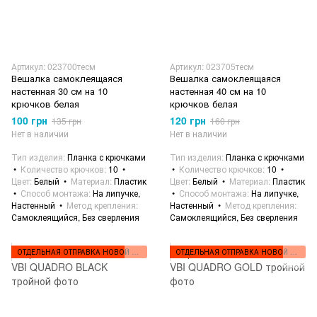
Артикул: 023700тесм
Артикул: 023705тесм
Вешалка самоклеящаяся
Вешалка самоклеящаяся
настенная 30 см на 10
настенная 40 см на 10
крючков белая
крючков белая
100 грн
120 грн
135 грн
160 грн
Нет в наличии
Нет в наличии
Тип изделия
Планка с крючками
Тип изделия
Планка с крючками
Количество крючков
10
Количество крючков
10
Цвет
Белый
Материал
Пластик
Цвет
Белый
Материал
Пластик
Способ монтажа
На липучке,
Способ монтажа
На липучке,
Настенный
Метод крепления
Настенный
Метод крепления
Самоклеящийся, Без сверления
Самоклеящийся, Без сверления
ОТДЕЛЬНАЯ ОТПРАВКА НОВОЙ ПОЧТОЙ
ОТДЕЛЬНАЯ ОТПРАВКА НОВОЙ ПОЧТОЙ