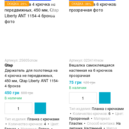
СКИДКА -25%
СКИДКА -38%
Артикул: 25605спсм
Артикул: 023414тесм
Qtap
Вешалка самоклеящаяся
Держатель для полотенца на
настенная на 6 крючков
4 крючка не передвижных,
прозрачная
450 мм, Qtap Liberty ANT 1154-
75 грн
120 грн
4 бронза
В наличии
450 грн
600 грн
В наличии
Тип изделия
Планка с крючками
Количество крючков
6
Цвет
Прозрачный
Материал
Тип изделия
Планка с крючками
Пластик
Способ монтажа
На
Количество крючков
4
Цвет
липучке, Настенный
Метод
Бронза
Материал
Латунь