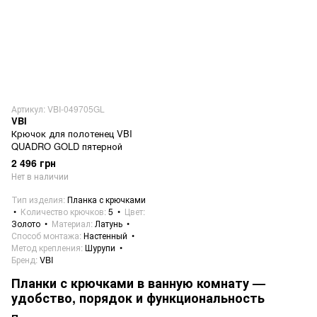
Артикул: VBI-049705GL
VBI
Крючок для полотенец VBI
QUADRO GOLD пятерной
2 496 грн
Нет в наличии
Тип изделия
Планка с крючками
Количество крючков
5
Цвет
Золото
Материал
Латунь
Способ монтажа
Настенный
Метод крепления
Шурупи
Бренд
VBI
Планки с крючками в ванную комнату —
удобство, порядок и функциональность