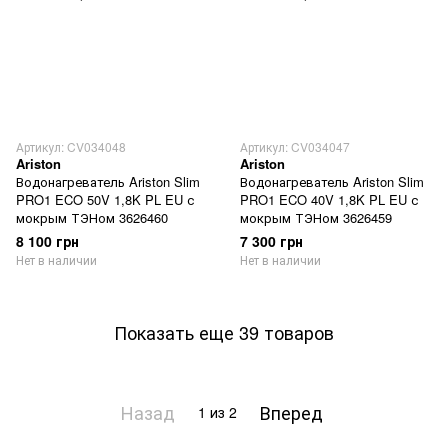
Артикул: CV034048
Артикул: CV034047
Ariston
Ariston
Водонагреватель Ariston Slim
Водонагреватель Ariston Slim
PRO1 ECO 50V 1,8K PL EU с
PRO1 ECO 40V 1,8K PL EU с
мокрым ТЭНом 3626460
мокрым ТЭНом 3626459
8 100 грн
7 300 грн
Нет в наличии
Нет в наличии
Показать еще 39 товаров
Назад
Вперед
1
из 2