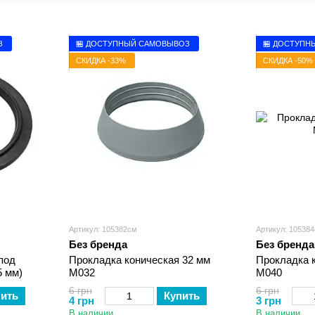
З
🏪 ДОСТУПНЫЙ САМОВЫВОЗ
🏪 ДОСТУПН
СКИДКА -33%
СКИДКА -50%
Артикул: 105382см
Артикул: 10538
Без бренда
Без бренда
под
Прокладка коническая 32 мм
Прокладка 
5 мм)
М032
М040
6 грн
6 грн
пить
Купить
4 грн
3 грн
В наличии
В наличии