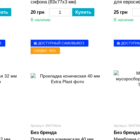
сифона (83х77х3 мм)
для евроси
пить
20 грн
Купить
25 грн
В наличии
В наличии
З
🏪 ДОСТУПНЫЙ САМОВЫВОЗ
🏪 ДОСТУПН
СКИДКА -40%
Артикул: 994740см
Артикул: 99479
Без бренда
Без бренда
32 мм
Прокладка коническая 40 мм
Мембрана с