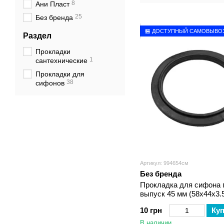
8
Ани Пласт
25
Без бренда
🏪 ДОСТУПНЫЙ САМОВЫВО
Раздел
Прокладки
1
сантехнические
Прокладки для
38
сифонов
Артикул: 994654см
Без бренда
Прокладка для сифона 
выпуск 45 мм (58х44х3.
10 грн
Ку
В наличии