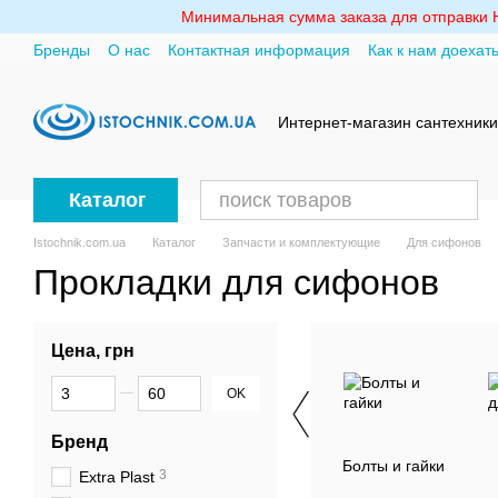
Перейти к основному контенту
Минимальная сумма заказа для отправки Но
Бренды
О нас
Контактная информация
Как к нам доехат
Политика конфиденциальности
Интернет-магазин сантехники
Каталог
Istochnik.com.ua
Каталог
Запчасти и комплектующие
Для сифонов
Прокладки для сифонов
Цена, грн
От Цена, грн
До Цена, грн
OK
Бренд
Болты и гайки
3
Extra Plast