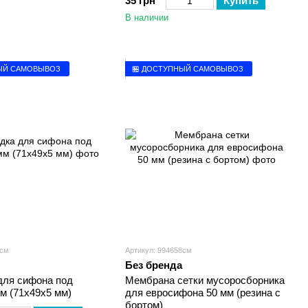
35 грн
Купить
В наличии
ЫЙ САМОВЫВОЗ
🏪 ДОСТУПНЫЙ САМОВЫВОЗ
7см
Артикул: 994658см
Без бренда
для сифона под
Мембрана сетки мусоросборника
м (71х49х5 мм)
для евросифона 50 мм (резина с
бортом)