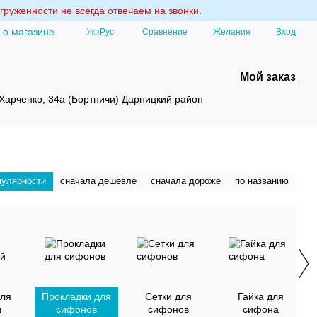
груженности не всегда отвечаем на звонки.
 о магазине
Сравнение
Укр
Рус
Желания
Вход
Мой заказ
Харченко, 34а (Бортничи) Дарницкий район
пулярности
сначала дешевле
сначала дороже
по названию
для
Прокладки для
Сетки для
Гайка для
й
сифонов
сифонов
сифона