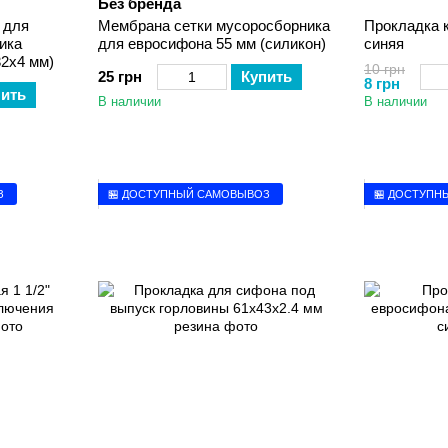
Без бренда
 для
Мембрана сетки мусоросборника
Прокладка 
ика
для евросифона 55 мм (силикон)
синяя
32х4 мм)
10 грн
25 грн
Купить
8 грн
пить
В наличии
В наличии
З
🏪 ДОСТУПНЫЙ САМОВЫВОЗ
🏪 ДОСТУПН