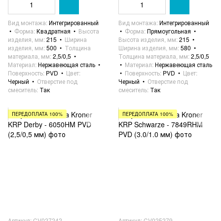
Вид монтажа
Интегрированный
Вид монтажа
Интегрированный
Форма
Квадратная
Высота
Форма
Прямоугольная
изделия, мм
215
Ширина
Высота изделия, мм
215
изделия, мм
500
Толщина
Ширина изделия, мм
580
материала, мм
2,5/0,5
Толщина материала, мм
2,5/0,5
Материал
Нержавеющая сталь
Материал
Нержавеющая сталь
Поверхность
PVD
Цвет
Поверхность
PVD
Цвет
Черный
Отверстие под
Черный
Отверстие под
смеситель
Так
смеситель
Так
ПЕРЕДОПЛАТА 100%
ПЕРЕДОПЛАТА 100%
Артикул: CV027242
Артикул: CV025279