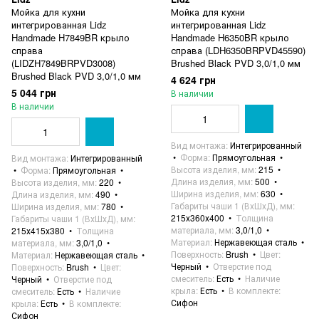
Мойка для кухни
Мойка для кухни
интегрированная Lidz
интегрированная Lidz
Handmade H7849BR крыло
Handmade H6350BR крыло
справа
справа (LDH6350BRPVD45590)
(LIDZH7849BRPVD3008)
Brushed Black PVD 3,0/1,0 мм
Brushed Black PVD 3,0/1,0 мм
4 624 грн
5 044 грн
В наличии
В наличии
Вид монтажа
Интегрированный
Форма
Прямоугольная
Вид монтажа
Интегрированный
Высота изделия, мм
215
Форма
Прямоугольная
Длина изделия, мм
500
Высота изделия, мм
220
Ширина изделия, мм
630
Длина изделия, мм
490
Габариты чаши 1 (ВхШхД), мм
Ширина изделия, мм
780
215х360х400
Толщина
Габариты чаши 1 (ВхШхД), мм
материала, мм
3,0/1,0
215х415х380
Толщина
Материал
Нержавеющая сталь
материала, мм
3,0/1,0
Поверхность
Brush
Цвет
Материал
Нержавеющая сталь
Черный
Отверстие под
Поверхность
Brush
Цвет
смеситель
Есть
Наличие
Черный
Отверстие под
крыла
Есть
В комплекте
смеситель
Есть
Наличие
Сифон
крыла
Есть
В комплекте
Сифон