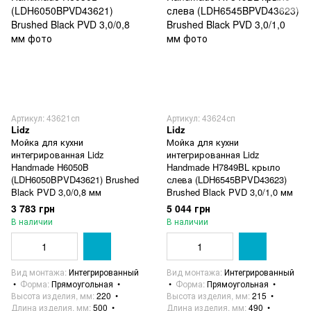
Артикул: 43621сп
Артикул: 43624сп
Lidz
Lidz
Мойка для кухни
Мойка для кухни
интегрированная Lidz
интегрированная Lidz
Handmade H6050B
Handmade H7849BL крыло
(LDH6050BPVD43621) Brushed
слева (LDH6545BPVD43623)
Black PVD 3,0/0,8 мм
Brushed Black PVD 3,0/1,0 мм
3 783 грн
5 044 грн
В наличии
В наличии
Вид монтажа
Интегрированный
Вид монтажа
Интегрированный
Форма
Прямоугольная
Форма
Прямоугольная
Высота изделия, мм
220
Высота изделия, мм
215
Длина изделия, мм
500
Длина изделия, мм
490