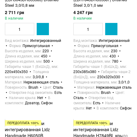
Steel 3,0/0,8 мм
Steel 3,0/1,0 мм
2 711 грн
4 247 грн
В наличии
В наличии
Вид монтажа
Интегрированный
Вид монтажа
Интегрированный
Форма
Прямоугольная
Форма
Прямоугольная
Высота изделия, мм
220
Высота изделия, мм
230
Длина изделия, мм
450
Длина изделия, мм
430
Ширина изделия, мм
500
Ширина изделия, мм
780
Габариты чаши 1 (ВхШхД), мм
Габариты чаши 1 (ВхШхД), мм
220х450х350
Толщина
230х385х380
Габариты чаши 2
материала, мм
3,0/0,8
(ВхШхД), мм
230х320х330
Материал
Нержавеющая сталь
Толщина материала, мм
3,0/1,0
Поверхность
Brush
Цвет
Сталь
Материал
Нержавеющая сталь
Отверстие под смеситель
Есть
Поверхность
Brush
Цвет
Наличие крыла
Нет
В
Сталь
Отверстие под
комплекте
Дозатор, Сифон
смеситель
Есть
Наличие
крыла
Нет
В комплекте
Сифон
ПЕРЕДОПЛАТА 100%
ПЕРЕДОПЛАТА 100%