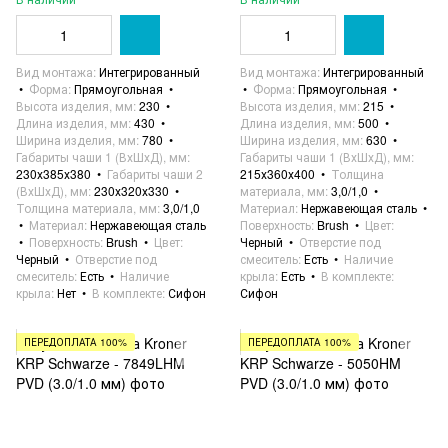
Вид монтажа
Интегрированный
Вид монтажа
Интегрированный
Форма
Прямоугольная
Форма
Прямоугольная
Высота изделия, мм
230
Высота изделия, мм
215
Длина изделия, мм
430
Длина изделия, мм
500
Ширина изделия, мм
780
Ширина изделия, мм
630
Габариты чаши 1 (ВхШхД), мм
Габариты чаши 1 (ВхШхД), мм
230х385х380
Габариты чаши 2
215х360х400
Толщина
(ВхШхД), мм
230х320х330
материала, мм
3,0/1,0
Толщина материала, мм
3,0/1,0
Материал
Нержавеющая сталь
Материал
Нержавеющая сталь
Поверхность
Brush
Цвет
Поверхность
Brush
Цвет
Черный
Отверстие под
Черный
Отверстие под
смеситель
Есть
Наличие
смеситель
Есть
Наличие
крыла
Есть
В комплекте
крыла
Нет
В комплекте
Сифон
Сифон
ПЕРЕДОПЛАТА 100%
ПЕРЕДОПЛАТА 100%