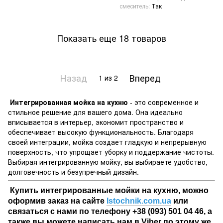
смеситель
Так
Показать еще 18 товаров
Назад
Вперед
1
из 2
Интегрированная мойка на кухню
- это современное и
стильное решение для вашего дома. Она идеально
вписывается в интерьер, экономит пространство и
обеспечивает высокую функциональность. Благодаря
своей интеграции, мойка создает гладкую и непрерывную
поверхность, что упрощает уборку и поддержание чистоты.
Выбирая интегрированную мойку, вы выбираете удобство,
долговечность и безупречный дизайн.
Купить интегрированные мойки на кухню,
можно
оформив заказ на сайте
I
stochnik.com.ua
или
связаться с нами
по
телефону +38
(
0
93) 501 04 46, а
т
акже вы можете написать нам в Viber по этому же