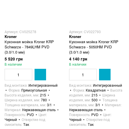
Артикул: CV025278
Артикул: CV022793
Kroner
Kroner
Кухонная мойка Kroner KRP
Кухонная мойка Kroner KRP
Schwarze - 7849LHM PVD
Schwarze - 5050HM PVD
(3.0/1.0 мм)
(3.0/1.0 мм)
5 520 грн
4 140 грн
В наличии
В наличии
Вид монтажа
Интегрированный
Вид монтажа
Интегрированный
Форма
Прямоугольная
Форма
Квадратная
Высота
Высота изделия, мм
215
изделия, мм
215
Ширина
Ширина изделия, мм
780
изделия, мм
500
Толщина
Толщина материала, мм
3/1
материала, мм
3/1
Материал
Материал
Нержавеющая сталь
Нержавеющая сталь
Поверхность
PVD
Цвет
Поверхность
PVD
Цвет
Черный
Отверстие под
Черный
Отверстие под
смеситель
Так
смеситель
Так