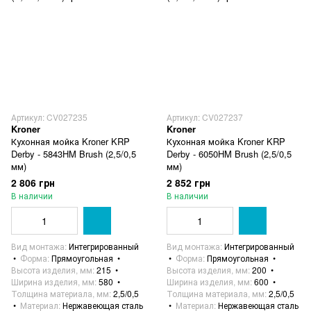
Артикул: CV027235
Артикул: CV027237
Kroner
Kroner
Кухонная мойка Kroner KRP
Кухонная мойка Kroner KRP
Derby - 5843HM Brush (2,5/0,5
Derby - 6050HM Brush (2,5/0,5
мм)
мм)
2 806 грн
2 852 грн
В наличии
В наличии
Вид монтажа
Интегрированный
Вид монтажа
Интегрированный
Форма
Прямоугольная
Форма
Прямоугольная
Высота изделия, мм
215
Высота изделия, мм
200
Ширина изделия, мм
580
Ширина изделия, мм
600
Толщина материала, мм
2,5/0,5
Толщина материала, мм
2,5/0,5
Материал
Нержавеющая сталь
Материал
Нержавеющая сталь