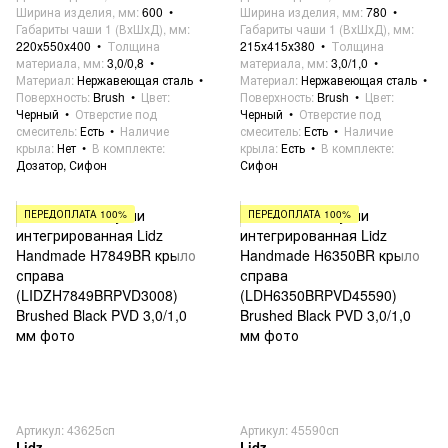
Ширина изделия, мм
600
Ширина изделия, мм
780
Габариты чаши 1 (ВхШхД), мм
Габариты чаши 1 (ВхШхД), мм
220х550х400
Толщина
215х415х380
Толщина
материала, мм
3,0/0,8
материала, мм
3,0/1,0
Материал
Нержавеющая сталь
Материал
Нержавеющая сталь
Поверхность
Brush
Цвет
Поверхность
Brush
Цвет
Черный
Отверстие под
Черный
Отверстие под
смеситель
Есть
Наличие
смеситель
Есть
Наличие
крыла
Нет
В комплекте
крыла
Есть
В комплекте
Дозатор, Сифон
Сифон
ПЕРЕДОПЛАТА 100%
ПЕРЕДОПЛАТА 100%
Артикул: 43625сп
Артикул: 45590сп
Lidz
Lidz