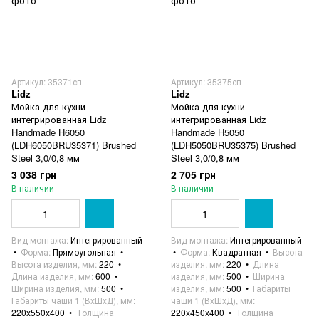
Артикул: 35371сп
Артикул: 35375сп
Lidz
Lidz
Мойка для кухни
Мойка для кухни
интегрированная Lidz
интегрированная Lidz
Handmade H6050
Handmade H5050
(LDH6050BRU35371) Brushed
(LDH5050BRU35375) Brushed
Steel 3,0/0,8 мм
Steel 3,0/0,8 мм
3 038 грн
2 705 грн
В наличии
В наличии
Вид монтажа
Интегрированный
Вид монтажа
Интегрированный
Форма
Прямоугольная
Форма
Квадратная
Высота
Высота изделия, мм
220
изделия, мм
220
Длина
Длина изделия, мм
600
изделия, мм
500
Ширина
Ширина изделия, мм
500
изделия, мм
500
Габариты
Габариты чаши 1 (ВхШхД), мм
чаши 1 (ВхШхД), мм
220х550х400
Толщина
220х450х400
Толщина