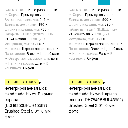
Вид монтажа
Интегрированный
Вид монтажа
Интегрированный
Форма
Прямоугольная
Форма
Прямоугольная
Высота изделия, мм
215
Длина изделия, мм
500
Длина изделия, мм
490
Ширина изделия, мм
630
Ширина изделия, мм
780
Габариты чаши 1 (ВхШхД), мм
Габариты чаши 1 (ВхШхД), мм
215х360х400
Толщина
215х415х380
Толщина
материала, мм
3,0/1,0
материала, мм
3,0/1,0
Материал
Нержавеющая сталь
Материал
Нержавеющая сталь
Поверхность
Brush
Цвет
Сталь
Поверхность
Brush
Цвет
Сталь
Наличие крыла
Есть
В
Отверстие под смеситель
Есть
комплекте
Сифон
Наличие крыла
Есть
В
комплекте
Сифон
ПЕРЕДОПЛАТА 100%
ПЕРЕДОПЛАТА 100%