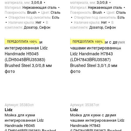
материала, мм
3,0/0,8
материала, мм
3,0/0,8
Материал
Нержавеющая сталь
Материал
Нержавеющая сталь
Поверхность
Brush
Цвет
Сталь
Поверхность
Brush
Цвет
Сталь
Отверстие под смеситель
Есть
Отверстие под смеситель
Есть
Наличие крыла
Нет
В
Наличие крыла
Нет
В
комплекте
Дозатор, Сифон
комплекте
Дозатор, Сифон
ПЕРЕДОПЛАТА 100%
ПЕРЕДОПЛАТА 100%
Артикул: 35383сп
Артикул: 35387сп
Lidz
Lidz
Мойка для кухни
Мойка для кухни с двумя
интегрированная Lidz
чашами интегрированная Lidz
Handmade H5045
Handmade H7843
(LDH5045BRU35383) Brushed
(LDH7843BRU35387) Brushed