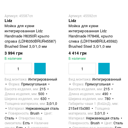
Артикул: 45587сп
Артикул: 45592сп
Lidz
Lidz
Мойка для кухни
Мойка для кухни
интегрированная Lidz
интегрированная Lidz
Handmade H6350R крыло
Handmade H7849L крыло
справа (LDH6350BRUR45587)
слева (LDH7849BRUL45592)
Brushed Steel 3,0/1,0 мм
Brushed Steel 3,0/1,0 мм
3 994 грн
4 414 грн
В наличии
В наличии
Вид монтажа
Интегрированный
Вид монтажа
Интегрированный
Форма
Прямоугольная
Форма
Прямоугольная
Высота изделия, мм
215
Высота изделия, мм
215
Длина изделия, мм
500
Длина изделия, мм
490
Ширина изделия, мм
630
Ширина изделия, мм
780
Толщина материала, мм
3,0/1,0
Габариты чаши 1 (ВхШхД), мм
Материал
Нержавеющая сталь
215х415х380
Толщина
Поверхность
Brush
Цвет
материала, мм
3,0/1,0
Сталь
Отверстие под
Материал
Нержавеющая сталь
смеситель
Есть
Наличие
Поверхность
Brush
Цвет
Сталь
крыла
Есть
В комплекте
Отверстие под смеситель
Есть