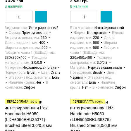
3 426 грн
3 530 грн
В наличии
В наличии
Вид монтажа
Интегрированный
Вид монтажа
Интегрированный
Форма
Прямоугольная
Форма
Квадратная
Высота
Высота изделия, мм
230
изделия, мм
220
Длина
Длина изделия, мм
400
изделия, мм
500
Ширина
Ширина изделия, мм
500
изделия, мм
500
Габариты
Габариты чаши 1 (ВхШхД), мм
чаши 1 (ВхШхД), мм
230х350х400
Толщина
220х450х400
Толщина
материала, мм
3,0/0,8
материала, мм
3,0/0,8
Материал
Нержавеющая сталь
Материал
Нержавеющая сталь
Поверхность
Brush
Цвет
Сталь
Поверхность
Brush
Цвет
Отверстие под смеситель
Есть
Черный
Отверстие под
Наличие крыла
Нет
В
смеситель
Есть
Наличие
комплекте
Сифон
крыла
Нет
В комплекте
Сифон
ПЕРЕДОПЛАТА 100%
ПЕРЕДОПЛАТА 100%