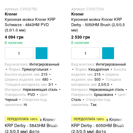
Артикул: CV022792
Артикул: CV027234
Kroner
Kroner
Кухонная мойка Kroner KRP
Кухонная мойка Kroner KRP
Schwarze - 4843HM PVD
Derby - 5050HM Brush (2,5/0,5
(3.0/1.0 мм)
мм)
4 094 грн
2 530 грн
В наличии
В наличии
Вид монтажа
Интегрированный
Вид монтажа
Интегрированный
Форма
Прямоугольная
Форма
Квадратная
Высота
Высота изделия, мм
215
изделия, мм
215
Ширина
Ширина изделия, мм
480
изделия, мм
500
Толщина
Толщина материала, мм
3/1
материала, мм
2,5/0,5
Материал
Нержавеющая сталь
Материал
Нержавеющая сталь
Поверхность
PVD
Цвет
Поверхность
Брашована
Цвет
Черный
Отверстие под
Сталь
Отверстие под
смеситель
Ні
смеситель
Так
ПЕРЕДОПЛАТА 100%
ПЕРЕДОПЛАТА 100%