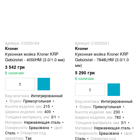
Артикул: CV029164
Артикул: CV030021
Kroner
Kroner
Кухонная мойка Kroner KRP
Кухонная мойка Kroner KRP
Gebürstet - 4050HM (3.0/1.0 мм)
Gebürstet - 7848LHM (3.0/1.0
мм)
3 542 грн
5 290 грн
В наличии
В наличии
Вид монтажа
Интегрированный
Форма
Прямоугольная
Вид монтажа
Интегрированный
Высота изделия, мм
215
Форма
Прямоугольная
Ширина изделия, мм
400
Высота изделия, мм
230
Толщина материала, мм
3/1
Ширина изделия, мм
780
Материал
Нержавеющая сталь
Толщина материала, мм
3/1
Поверхность
Брашована
Цвет
Материал
Нержавеющая сталь
Сталь
Отверстие под
Поверхность
Брашована
Цвет
смеситель
Так
Сталь
Отверстие под