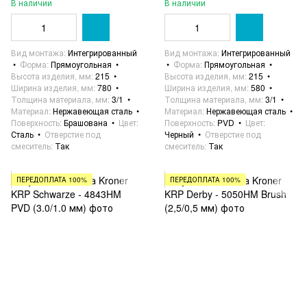
В наличии
В наличии
Вид монтажа
Интегрированный
Вид монтажа
Интегрированный
Форма
Прямоугольная
Форма
Прямоугольная
Высота изделия, мм
215
Высота изделия, мм
215
Ширина изделия, мм
780
Ширина изделия, мм
580
Толщина материала, мм
3/1
Толщина материала, мм
3/1
Материал
Нержавеющая сталь
Материал
Нержавеющая сталь
Поверхность
Брашована
Цвет
Поверхность
PVD
Цвет
Сталь
Отверстие под
Черный
Отверстие под
смеситель
Так
смеситель
Так
ПЕРЕДОПЛАТА 100%
ПЕРЕДОПЛАТА 100%