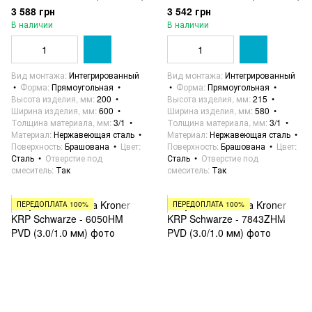
3 588 грн
3 542 грн
В наличии
В наличии
Вид монтажа
Интегрированный
Вид монтажа
Интегрированный
Форма
Прямоугольная
Форма
Прямоугольная
Высота изделия, мм
200
Высота изделия, мм
215
Ширина изделия, мм
600
Ширина изделия, мм
580
Толщина материала, мм
3/1
Толщина материала, мм
3/1
Материал
Нержавеющая сталь
Материал
Нержавеющая сталь
Поверхность
Брашована
Цвет
Поверхность
Брашована
Цвет
Сталь
Отверстие под
Сталь
Отверстие под
смеситель
Так
смеситель
Так
ПЕРЕДОПЛАТА 100%
ПЕРЕДОПЛАТА 100%