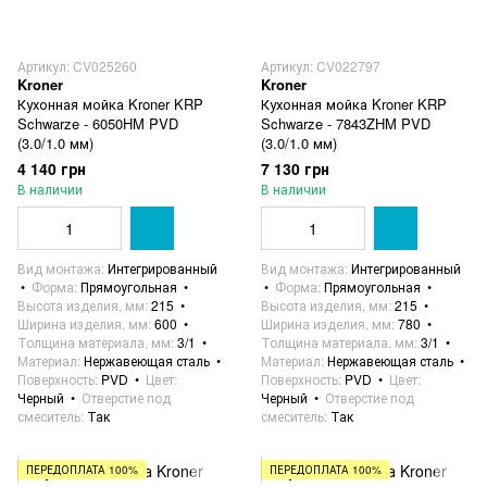
Артикул: CV025260
Артикул: CV022797
Kroner
Kroner
Кухонная мойка Kroner KRP
Кухонная мойка Kroner KRP
Schwarze - 6050HM PVD
Schwarze - 7843ZHM PVD
(3.0/1.0 мм)
(3.0/1.0 мм)
4 140 грн
7 130 грн
В наличии
В наличии
Вид монтажа
Интегрированный
Вид монтажа
Интегрированный
Форма
Прямоугольная
Форма
Прямоугольная
Высота изделия, мм
215
Высота изделия, мм
215
Ширина изделия, мм
600
Ширина изделия, мм
780
Толщина материала, мм
3/1
Толщина материала, мм
3/1
Материал
Нержавеющая сталь
Материал
Нержавеющая сталь
Поверхность
PVD
Цвет
Поверхность
PVD
Цвет
Черный
Отверстие под
Черный
Отверстие под
смеситель
Так
смеситель
Так
ПЕРЕДОПЛАТА 100%
ПЕРЕДОПЛАТА 100%