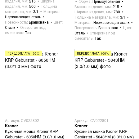
изделия, мм
215
Ширина
Форма
Прямоугольная
изделия, мм
500
Толщина
Высота изделия, мм
215
материала, мм
3/1
Материал
Ширина изделия, мм
780
Нержавеющая сталь
Толщина материала, мм
3/1
Поверхность
Брашована
Цвет
Материал
Нержавеющая сталь
Сталь
Отверстие под
Поверхность
Брашована
Цвет
смеситель
Так
Сталь
Отверстие под
смеситель
Так
ПЕРЕДОПЛАТА 100%
ПЕРЕДОПЛАТА 100%
Артикул: CV022802
Артикул: CV022801
Kroner
Kroner
Кухонная мойка Kroner KRP
Кухонная мойка Kroner KRP
Gebürstet - 6050HM (3.0/1.0 мм)
Gebürstet - 5843HM (3.0/1.0 мм)