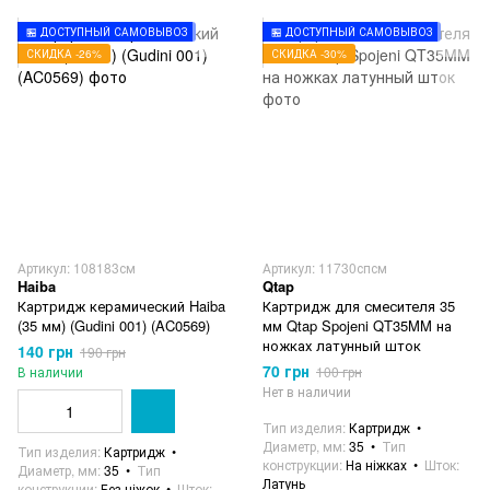
🏪 ДОСТУПНЫЙ САМОВЫВОЗ
🏪 ДОСТУПНЫЙ САМОВЫВОЗ
СКИДКА -26%
СКИДКА -30%
Артикул: 108183см
Артикул: 11730спсм
Haiba
Qtap
Картридж керамический Haiba
Картридж для смесителя 35
(35 мм) (Gudini 001) (AC0569)
мм Qtap Spojeni QT35MM на
ножках латунный шток
140 грн
190 грн
70 грн
В наличии
100 грн
Нет в наличии
Тип изделия
Картридж
Диаметр, мм
35
Тип
Тип изделия
Картридж
конструкции
На ніжках
Шток
Диаметр, мм
35
Тип
Латунь
конструкции
Без ніжок
Шток