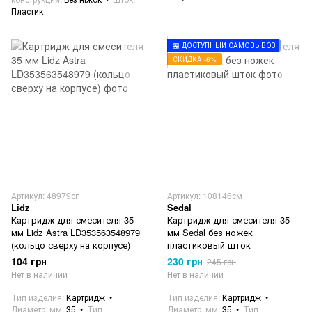
Пластик
🏪 ДОСТУПНЫЙ САМОВЫВОЗ
СКИДКА -6%
Артикул: 48979сп
Артикул: 108146см
Lidz
Sedal
Картридж для смесителя 35
Картридж для смесителя 35
мм Lidz Astra LD353563548979
мм Sedal без ножек
(кольцо сверху на корпусе)
пластиковый шток
104 грн
230 грн
245 грн
Нет в наличии
Нет в наличии
Тип изделия
Картридж
Тип изделия
Картридж
Диаметр, мм
35
Тип
Диаметр, мм
35
Тип