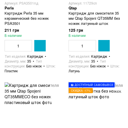
Артикул: PSA3501пд
Артикул: 11729сп
Perla
Qtap
Картридж Perla 35 мм
Картридж для смесителя 35
керамический без ножек
мм Qtap Spojeni QT35MM без
PSA3501
ножек латунный шток
211 грн
125 грн
В наличии
В наличии
Тип изделия
Картридж
Тип изделия
Картридж
Диаметр, мм
35
Тип
Диаметр, мм
35
Тип
конструкции
Без ніжок
Шток
конструкции
Без ніжок
Шток
Пластик
Латунь
🏪 ДОСТУПНЫЙ САМОВЫВОЗ
СКИДКА -17%