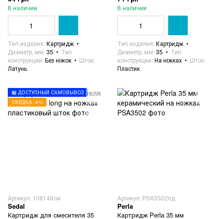
В наличии
В наличии
Тип изделия
Картридж
Тип изделия
Картридж
Диаметр, мм
35
Тип
Диаметр, мм
35
Тип
конструкции
Без ніжок
Шток
конструкции
На ніжках
Шток
Латунь
Пластик
🏪 ДОСТУПНЫЙ САМОВЫВОЗ
СКИДКА -4%
Артикул: 108148см
Артикул: PSA3502пд
Sedal
Perla
Картридж для смесителя 35
Картридж Perla 35 мм