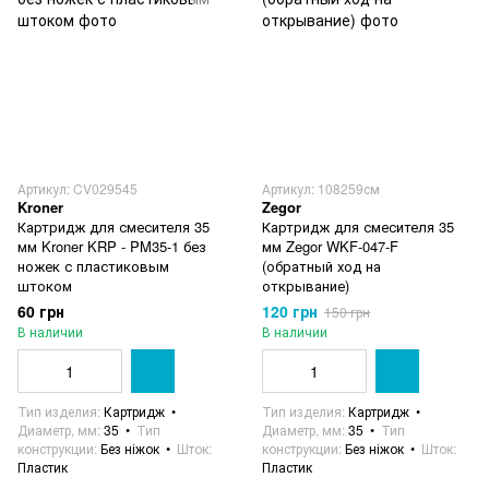
Артикул: CV029545
Артикул: 108259см
Kroner
Zegor
Картридж для смесителя 35
Картридж для смесителя 35
мм Kroner KRP - PM35-1 без
мм Zegor WKF-047-F
ножек с пластиковым
(обратный ход на
штоком
открывание)
60 грн
120 грн
150 грн
В наличии
В наличии
Тип изделия
Картридж
Тип изделия
Картридж
Диаметр, мм
35
Тип
Диаметр, мм
35
Тип
конструкции
Без ніжок
Шток
конструкции
Без ніжок
Шток
Пластик
Пластик