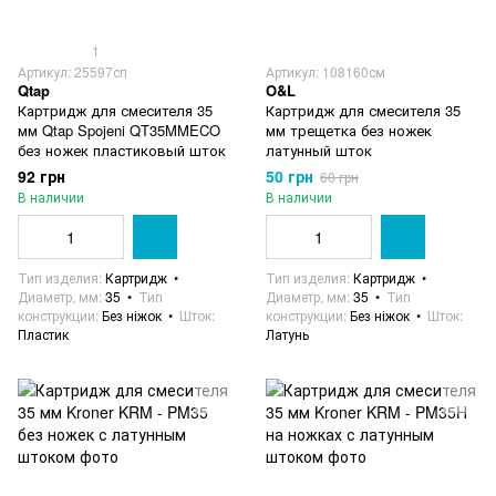
1
Артикул: 25597сп
Артикул: 108160см
Qtap
O&L
Картридж для смесителя 35
Картридж для смесителя 35
мм Qtap Spojeni QT35MMECO
мм трещетка без ножек
без ножек пластиковый шток
латунный шток
92 грн
50 грн
60 грн
В наличии
В наличии
Тип изделия
Картридж
Тип изделия
Картридж
Диаметр, мм
35
Тип
Диаметр, мм
35
Тип
конструкции
Без ніжок
Шток
конструкции
Без ніжок
Шток
Пластик
Латунь