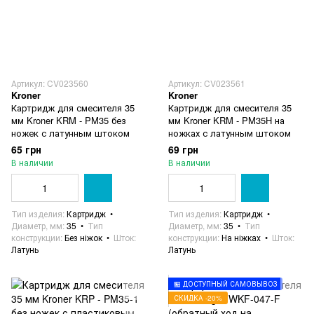
Артикул: CV023560
Артикул: CV023561
Kroner
Kroner
Картридж для смесителя 35
Картридж для смесителя 35
мм Kroner KRM - PM35 без
мм Kroner KRM - PM35H на
ножек с латунным штоком
ножках с латунным штоком
65 грн
69 грн
В наличии
В наличии
Тип изделия
Картридж
Тип изделия
Картридж
Диаметр, мм
35
Тип
Диаметр, мм
35
Тип
конструкции
Без ніжок
Шток
конструкции
На ніжках
Шток
Латунь
Латунь
🏪 ДОСТУПНЫЙ САМОВЫВОЗ
СКИДКА -20%