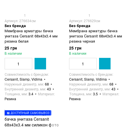
1
1
Артикул: 276634см
Артикул: 276629см
Без бренда
Без бренда
Мембрана арматуры бачка
Мембрана арматуры бачка
унитаза Cersanit 68х43х3.4 мм
унитаза Cersanit 68х43х3.4 мм
резина белая
резина черная
25 грн
25 грн
В наличии
В наличии
Совместимость с брендом
Совместимость с брендом
Cersanit, Siamp, Vidima
Cersanit, Siamp, Vidima
Наружный диаметр, мм
68
Наружный диаметр, мм
68
Внутренний диаметр, мм
43
Внутренний диаметр, мм
43
Толщина, мм
3.4
Материал
Толщина, мм
3.5
Материал
Резина
Резина
🏪 ДОСТУПНЫЙ САМОВЫВОЗ