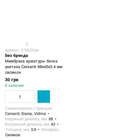
2
Артикул: 276630см
Без бренда
Мембрана арматуры бачка
унитаза Cersanit 68х43х3.4 мм
силикон
30 грн
В наличии
Совместимость с брендом
Cersanit, Siamp, Vidima
Наружный диаметр, мм
68
Внутренний диаметр, мм
43
Толщина, мм
3.6
Материал
Силикон