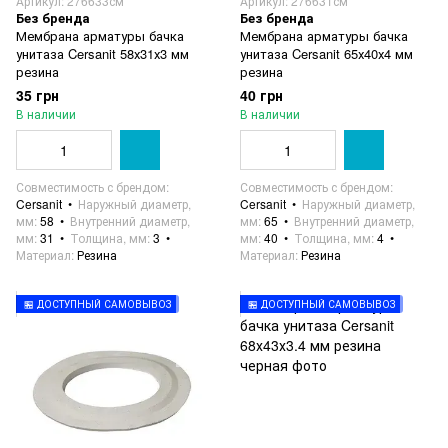
Артикул: 276633см
Артикул: 276631см
Без бренда
Без бренда
Мембрана арматуры бачка
Мембрана арматуры бачка
унитаза Cersanit 58х31х3 мм
унитаза Cersanit 65х40х4 мм
резина
резина
35 грн
40 грн
В наличии
В наличии
Совместимость с брендом
Совместимость с брендом
Cersanit
Наружный диаметр,
Cersanit
Наружный диаметр,
мм
58
Внутренний диаметр,
мм
65
Внутренний диаметр,
мм
31
Толщина, мм
3
мм
40
Толщина, мм
4
Материал
Резина
Материал
Резина
🏪 ДОСТУПНЫЙ САМОВЫВОЗ
🏪 ДОСТУПНЫЙ САМОВЫВОЗ