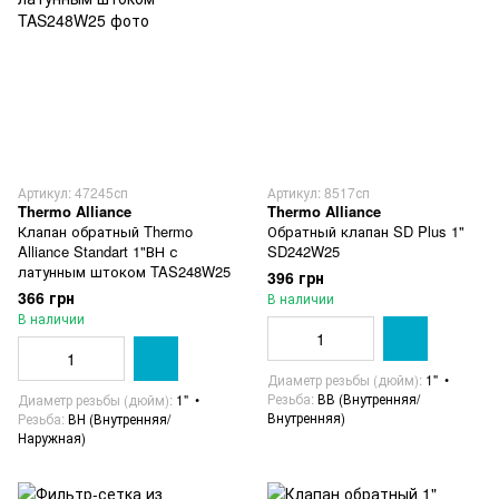
Артикул: 47245сп
Артикул: 8517сп
Thermo Alliance
Thermo Alliance
Клапан обратный Thermo
Обратный клапан SD Plus 1"
Alliance Standart 1"ВН с
SD242W25
латунным штоком TAS248W25
396 грн
366 грн
В наличии
В наличии
Диаметр резьбы (дюйм)
1"
Резьба
ВВ (Внутренняя/
Диаметр резьбы (дюйм)
1"
Внутренняя)
Резьба
ВН (Внутренняя/
Наружная)