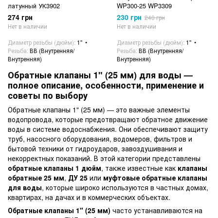
латунный УК3902
WP300-25 WP3309
274 грн
230 грн
240 грн
Нет в наличии
Нет в наличии
Диаметр резьбы (дюйм)
1"
Диаметр резьбы (дюйм)
1"
Резьба
ВВ (Внутренняя/
Резьба
ВВ (Внутренняя/
Внутренняя)
Внутренняя)
Обратные клапаны 1" (25 мм) для воды —
полное описание, особенности, применение и
советы по выбору
Обратные клапаны 1" (25 мм) — это важные элементы
водопровода, которые предотвращают обратное движение
воды в системе водоснабжения. Они обеспечивают защиту
труб, насосного оборудования, водомеров, фильтров и
бытовой техники от гидроударов, завоздушивания и
некорректных показаний. В этой категории представлены
обратные клапаны 1 дюйм
, также известные как
клапаны
обратные 25 мм
,
ДУ 25
или
муфтовые обратные клапаны
для воды
, которые широко используются в частных домах,
квартирах, на дачах и в коммерческих объектах.
Обратные клапаны 1" (25 мм)
часто устанавливаются на