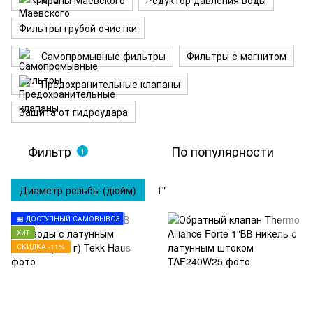
Краны Маевского
Редуктор давления воды
Фильтры грубой очистки
Самопромывные фильтры
Фильтры с магнитом
Предохранительные клапаны
Защита от гидроудара
Фильтр
По популярности
1
Диаметр резьбы (дюйм)
1"
🏪 ДОСТУПНЫЙ САМОВЫВОЗ
ХИТ
СКИДКА -11%