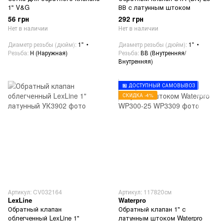
1" V&G
ВВ с латунным штоком
56 грн
292 грн
Нет в наличии
Нет в наличии
Диаметр резьбы (дюйм)
1"
Диаметр резьбы (дюйм)
1"
Резьба
Н (Наружная)
Резьба
ВВ (Внутренняя/
Внутренняя)
🏪 ДОСТУПНЫЙ САМОВЫВОЗ
СКИДКА -4%
Артикул: CV032164
Артикул: 117820см
LexLine
Waterpro
Обратный клапан
Обратный клапан 1" с
облегченный LexLine 1"
латунным штоком Waterpro