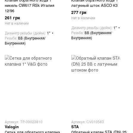
никель CW617 RSk Италия
латунный шток ASCO К3
12/96
277 грн
261 грн
Нет в наличии
Нет в наличии
Диаметр резьбы (дюйм)
1"
Резьба
ВВ (Внутренняя/
Диаметр резьбы (дюйм)
1"
Внутренняя)
Резьба
ВВ (Внутренняя/
Внутренняя)
Артикул: ТР-00023810
Артикул: CV010583
Valogin
STA
Сетка для обратного клапана
Обратный клапан STA (DN) 25