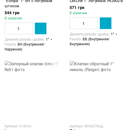
"Europa" 1" ВН с латунным
LexLine 1" латунный УК3902-В
штоком
571 грн
544 грн
В наличии
В наличии
Диаметр резьбы (дюйм)
1"
Резьба
ВВ (Внутренняя/
Диаметр резьбы (дюйм)
1"
Внутренняя)
Резьба
ВН (Внутренняя/
Наружная)
Артикул: 5164сп
Артикул: 6554278пд