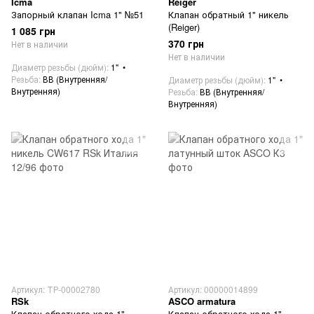
Icma
Reiger
Запорный клапан Icma 1" №51
Клапан обратный 1" никель
(Reiger)
1 085 грн
370 грн
Нет в наличии
Нет в наличии
Диаметр резьбы (дюйм)
1"
Резьба
ВВ (Внутренняя/
Диаметр резьбы (дюйм)
1"
Внутренняя)
Резьба
ВВ (Внутренняя/
Внутренняя)
Артикул: ТР-00002780
Артикул: 00000014899
RSk
ASCO armatura
Клапан обратного хода 1"
Клапан обратного хода 1"