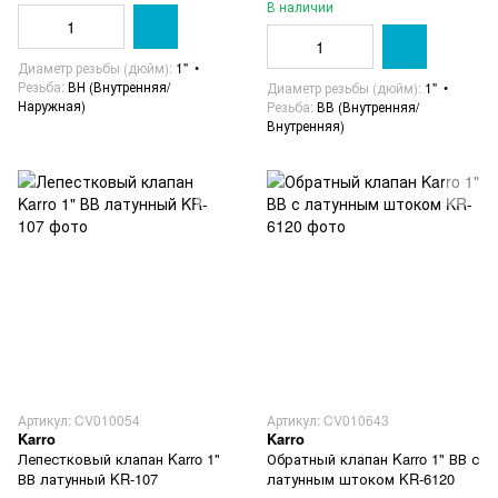
В наличии
Диаметр резьбы (дюйм)
1"
Резьба
ВН (Внутренняя/
Диаметр резьбы (дюйм)
1"
Наружная)
Резьба
ВВ (Внутренняя/
Внутренняя)
Артикул: CV010054
Артикул: CV010643
Karro
Karro
Лепестковый клапан Karro 1"
Обратный клапан Karro 1" ВВ с
ВВ латунный KR-107
латунным штоком KR-6120