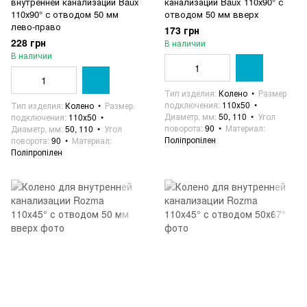
внутренней канализации Baux
канализации Baux 110х90° с
110х90° с отводом 50 мм
отводом 50 мм вверх
лево-право
173 грн
228 грн
В наличии
В наличии
Тип изделия
Колено
Размер
подключения
110х50
Тип изделия
Колено
Размер
Диаметр, мм
50, 110
Угол
подключения
110х50
поворота
90
Материал
Диаметр, мм
50, 110
Угол
Поліпропілен
поворота
90
Материал
Поліпропілен