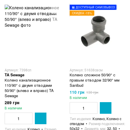
🏪 ДОСТУПНЫЙ САМОВЫВОЗ
СКИДКА -15%
Артикул: 7398сп
Артикул: 51638свсм
TA Sewage
Колено сложное 50/90° с
Колено канализационное
правым отводом 32/90° мм
110/90° с двумя отводами
Sanibud
50/90° (влево и вправо) TA
110 грн
130 грн
Sewage
В наличии
289 грн
В наличии
Тип изделия
Колено, Колено с
отводом
Размер подключения
50х32
Диаметр, мм
32, 50
Тип изделия
Колено
Размер