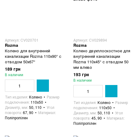
Артикул: CV020701
Артикул: CV029894
Rozma
Rozma
Колено для внутренней
Колено двухплоскостное для
канализации Rozma 110х90° с
внутренней канализации
отводом 50х67°
Rozma 110х45° с отводом 50
мм влево
189 грн
193 грн
В наличии
В наличии
Тип изделия
Колено
Размер
подключения
110х50
Тип изделия
Колено
Размер
Диаметр, мм
50, 110
Угол
подключения
110х50
поворота
67, 90
Материал
Диаметр, мм
50, 110
Угол
Поліпропілен
поворота
45, 90
Материал
Поліпропілен