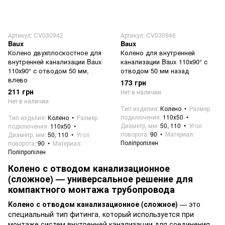
Артикул: CV030942
Артикул: CV030946
Baux
Baux
Колено двухплоскостное для
Колено для внутренней
внутренней канализации Baux
канализации Baux 110х90° с
110х90° с отводом 50 мм,
отводом 50 мм назад
влево
173 грн
211 грн
Нет в наличии
Нет в наличии
Тип изделия
Колено
Размер
подключения
110х50
Тип изделия
Колено
Размер
Диаметр, мм
50, 110
Угол
подключения
110х50
поворота
90
Материал
Диаметр, мм
50, 110
Угол
Поліпропілен
поворота
90
Материал
Поліпропілен
Колено с отводом канализационное
(сложное) — универсальное решение для
компактного монтажа трубопровода
Колено с отводом канализационное (сложное)
— это
специальный тип фитинга, который используется при
монтаже систем
внутренней канализации
для соединения