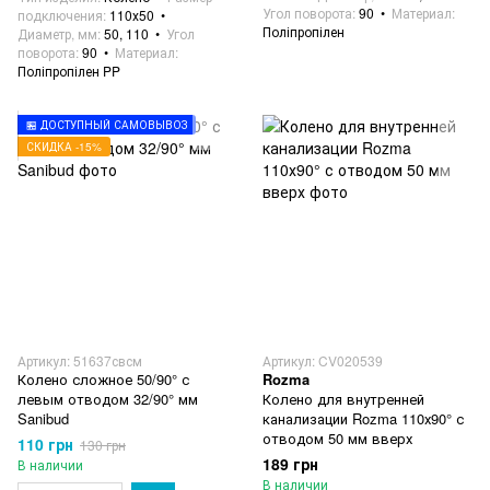
Угол поворота
90
Материал
подключения
110х50
Поліпропілен
Диаметр, мм
50, 110
Угол
поворота
90
Материал
Поліпропілен PP
🏪 ДОСТУПНЫЙ САМОВЫВОЗ
СКИДКА -15%
Артикул: 51637свсм
Артикул: CV020539
Колено сложное 50/90° с
Rozma
левым отводом 32/90° мм
Колено для внутренней
Sanibud
канализации Rozma 110х90° с
отводом 50 мм вверх
110 грн
130 грн
189 грн
В наличии
В наличии