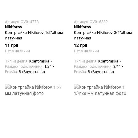
Артикул: CV014773
Артикул: CV016332
Nikiforov
Nikiforov
Контргайка Nikiforov 1/2"х9 мм
Контргайка Nikiforov 3/4"х6 мм
латунная
латунная
11 грн
12 грн
Нет в наличии
Нет в наличии
Тип изделия
Контргайка
Тип изделия
Контргайка
Размер подключения
1/2"
Размер подключения
3/4"
Резьба
В (Внутренняя)
Резьба
В (Внутренняя)