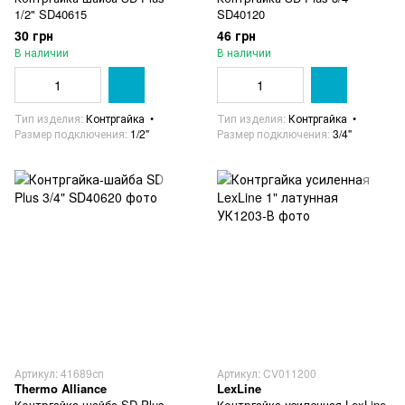
1/2" SD40615
SD40120
30 грн
46 грн
В наличии
В наличии
Тип изделия
Контргайка
Тип изделия
Контргайка
Размер подключения
1/2"
Размер подключения
3/4"
Артикул: 41689сп
Артикул: CV011200
Thermo Alliance
LexLine
Контргайка-шайба SD Plus
Контргайка усиленная LexLine