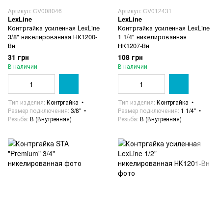
Артикул: CV008046
Артикул: CV012431
LexLine
LexLine
Контргайка усиленная LexLine
Контргайка усиленная LexLine
3/8" никелированная НК1200-
1 1/4" никелированная
Вн
НК1207-Вн
31 грн
108 грн
В наличии
В наличии
Тип изделия
Контргайка
Тип изделия
Контргайка
Размер подключения
3/8"
Размер подключения
1 1/4"
Резьба
В (Внутренняя)
Резьба
В (Внутренняя)