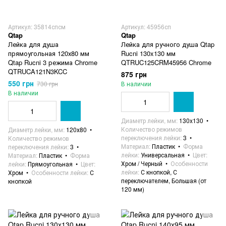
Артикул: 35814спсм
Артикул: 45956сп
Qtap
Qtap
Лейка для душа
Лейка для ручного душа Qtap
прямоугольная 120х80 мм
Rucni 130x130 мм
Qtap Rucni 3 режима Chrome
QTRUC125CRM45956 Chrome
QTRUCA121N3KCC
875 грн
550 грн
730 грн
В наличии
В наличии
Диаметр лейки, мм
130x130
Количество режимов
Диаметр лейки, мм
120х80
переключения лейки
3
Количество режимов
Материал
Пластик
Форма
переключения лейки
3
лейки
Универсальная
Цвет
Материал
Пластик
Форма
Хром / Черный
Особенности
лейки
Прямоугольная
Цвет
лейки
С кнопкой, С
Хром
Особенности лейки
С
переключателем, Большая (от
кнопкой
120 мм)