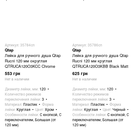
Артикул: 35784сп
Артикул: 35786сп
Qtap
Qtap
Лейка для ручного душа Qtap
Лейка для ручного душа Qtap
Rucni 120 мм округлая
Rucni 120 мм круглая
QTRUCA120O3KCC Chrome
QTRUCA120O3KBB Black Matt
553 грн
625 грн
Нет в наличии
Нет в наличии
Диаметр лейки, мм
120
Диаметр лейки, мм
120
Количество режимов
Количество режимов
переключения лейки
3
переключения лейки
3
Материал
Пластик
Форма
Материал
Пластик
Форма
лейки
Круглая
Цвет
Хром
лейки
Круглая
Цвет
Черный
Особенности лейки
С кнопкой, С
Особенности лейки
С кнопкой, С
переключателем, Большая (от
переключателем, Большая (от
120 мм)
120 мм)