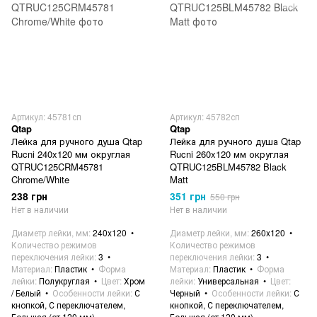
Артикул: 45781сп
Артикул: 45782сп
Qtap
Qtap
Лейка для ручного душа Qtap
Лейка для ручного душа Qtap
Rucni 240x120 мм округлая
Rucni 260x120 мм округлая
QTRUC125CRM45781
QTRUC125BLM45782 Black
Chrome/White
Matt
238 грн
351 грн
550 грн
Нет в наличии
Нет в наличии
Диаметр лейки, мм
240x120
Диаметр лейки, мм
260x120
Количество режимов
Количество режимов
переключения лейки
3
переключения лейки
3
Материал
Пластик
Форма
Материал
Пластик
Форма
лейки
Полукруглая
Цвет
Хром
лейки
Универсальная
Цвет
/ Белый
Особенности лейки
С
Черный
Особенности лейки
С
кнопкой, С переключателем,
кнопкой, С переключателем,
Большая (от 120 мм)
Большая (от 120 мм)