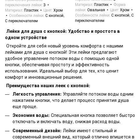
Материал
Пластик
Форма
переключения лейки
3
лейки
Овальная
Цвет
Хром
Материал
Пластик
Цвет
Хром
Особенности лейки
С кнопкой, С
Особенности лейки
С кнопкой,
переключателем
С переключателем
Лейки для душа с кнопкой: Удобство и простота в
одном устройстве
Откройте для себя новый уровень комфорта с нашими
лейками для душа с кнопкой! Эти лейки предлагают
удобное управление потоком воды с помощью одной
кнопки, обеспечивая простоту и эффективность
использования. Идеальный выбор для тех, кто ценит
комфорт и инновационные решения.
Преимущества наших леек с кнопкой:
Легкость управления:
Управляйте потоком воды одним
нажатием кнопки, что делает процесс принятия душа
еще проще.
Экономия воды:
Специальная кнопка позволяет быстро
отключать и включать воду, снижая расход воды.
Современный дизайн:
Лейки имеют стильный и
современный внешний вид, который отлично впишется в