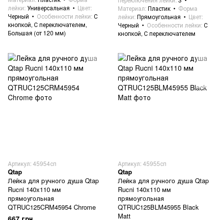
лейки
Универсальная
Цвет
Материал
Пластик
Форма
Черный
Особенности лейки
С
лейки
Прямоугольная
Цвет
кнопкой, С переключателем,
Черный
Особенности лейки
С
Большая (от 120 мм)
кнопкой, С переключателем
Артикул: 45954сп
Артикул: 45955сп
Qtap
Qtap
Лейка для ручного душа Qtap
Лейка для ручного душа Qtap
Rucni 140x110 мм
Rucni 140x110 мм
прямоугольная
прямоугольная
QTRUC125CRM45954 Chrome
QTRUC125BLM45955 Black
Matt
667 грн