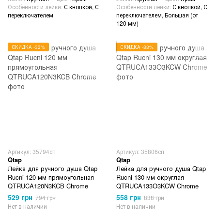
Особенности лейки
С кнопкой, С
Особенности лейки
С кнопкой, С
переключателем
переключателем, Большая (от
120 мм)
СКИДКА -33%
СКИДКА -33%
Артикул: 35794сп
Артикул: 35806сп
Qtap
Qtap
Лейка для ручного душа Qtap
Лейка для ручного душа Qtap
Rucni 120 мм прямоугольная
Rucni 130 мм округлая
QTRUCA120N3KCB Chrome
QTRUCA133O3KCW Chrome
529 грн
558 грн
794 грн
838 грн
Нет в наличии
Нет в наличии