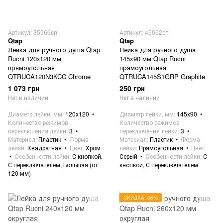
Артикул: 35966сп
Артикул: 45052сп
Qtap
Qtap
Лейка для ручного душа Qtap
Лейка для ручного душа
Rucni 120х120 мм
145x90 мм Qtap Rucni
прямоугольная
прямоугольная
QTRUCA120N3KCC Chrome
QTRUCA145S1GRP Graphite
1 073 грн
250 грн
Нет в наличии
Нет в наличии
Диаметр лейки, мм
120х120
Диаметр лейки, мм
145x90
Количество режимов
Количество режимов
переключения лейки
3
переключения лейки
3
Материал
Пластик
Форма
Материал
Пластик
Форма
лейки
Квадратная
Цвет
Хром
лейки
Прямоугольная
Цвет
Особенности лейки
С кнопкой,
Серый
Особенности лейки
С
С переключателем, Большая (от
кнопкой, С переключателем
120 мм)
СКИДКА -36%