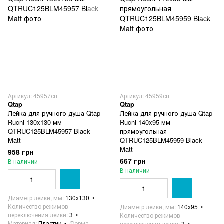
Артикул: 45957сп
Артикул: 45959сп
Qtap
Qtap
Лейка для ручного душа Qtap
Лейка для ручного душа Qtap
Rucni 130x130 мм
Rucni 140x95 мм
QTRUC125BLM45957 Black
прямоугольная
Matt
QTRUC125BLM45959 Black
Matt
958 грн
667 грн
В наличии
В наличии
Диаметр лейки, мм
130x130
Количество режимов
Диаметр лейки, мм
140x95
переключения лейки
3
Количество режимов
Материал
Пластик
Форма
переключения лейки
3