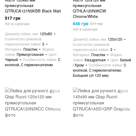
прямоугольная
прямоугольная
QTRUCA121N3KBB Black Matt
QTHLA120N3KCW
Chrome/White
517 грн
646 грн
Нет в наличии
971 грн
Нет в наличии
Диаметр лейки, мм
120х80
Количество режимов
Диаметр лейки, мм
120х120
переключения лейки
3
Количество режимов
Материал
Пластик
Форма
переключения лейки
3
лейки
Прямоугольная
Цвет
Материал
Пластик
Форма
Черный
Особенности лейки
С
лейки
Квадратная
Цвет
Белый
кнопкой, С переключателем
/ Хром
Особенности лейки
С
кнопкой, С переключателем,
Большая (от 120 мм)