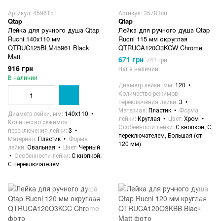
Артикул: 45961сп
Артикул: 35783сп
Qtap
Qtap
Лейка для ручного душа Qtap
Лейка для ручного душа Qtap
Rucni 140х110 мм
Rucni 115 мм округлая
QTRUC125BLM45961 Black
QTRUCA120O3KCW Chrome
Matt
671 грн
741 грн
916 грн
Нет в наличии
В наличии
Диаметр лейки, мм
120
Количество режимов
переключения лейки
3
Материал
Пластик
Форма
Диаметр лейки, мм
140х110
лейки
Круглая
Цвет
Хром
Количество режимов
Особенности лейки
С кнопкой, С
переключения лейки
3
переключателем, Большая (от
Материал
Пластик
Форма
120 мм)
лейки
Овальная
Цвет
Черный
Особенности лейки
С кнопкой,
С переключателем