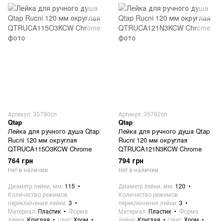
Артикул: 35790сп
Артикул: 35792сп
Qtap
Qtap
Лейка для ручного душа Qtap
Лейка для ручного душа Qtap
Rucni 120 мм округлая
Rucni 120 мм округлая
QTRUCA115O3KCW Chrome
QTRUCA121N3KCW Chrome
764 грн
794 грн
Нет в наличии
Нет в наличии
Диаметр лейки, мм
115
Диаметр лейки, мм
120
Количество режимов
Количество режимов
переключения лейки
3
переключения лейки
3
Материал
Пластик
Форма
Материал
Пластик
Форма
лейки
Круглая
Цвет
Хром
лейки
Круглая
Цвет
Хром