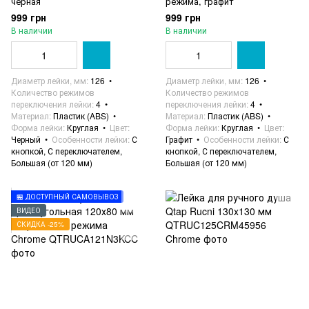
черная
режима, графит
999 грн
999 грн
В наличии
В наличии
Диаметр лейки, мм
126
Диаметр лейки, мм
126
Количество режимов
Количество режимов
переключения лейки
4
переключения лейки
4
Материал
Пластик (ABS)
Материал
Пластик (ABS)
Форма лейки
Круглая
Цвет
Форма лейки
Круглая
Цвет
Черный
Особенности лейки
С
Графит
Особенности лейки
С
кнопкой, С переключателем,
кнопкой, С переключателем,
Большая (от 120 мм)
Большая (от 120 мм)
🏪 ДОСТУПНЫЙ САМОВЫВОЗ
ВИДЕО
СКИДКА -25%