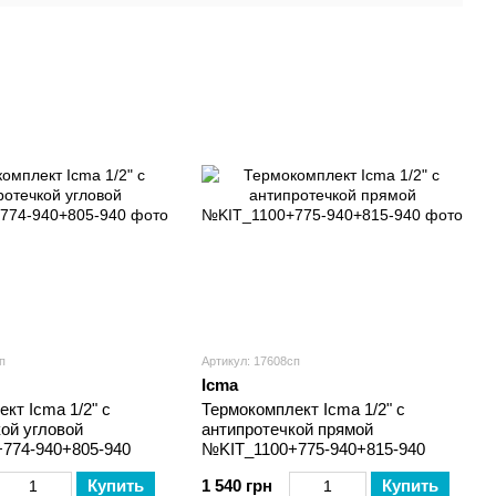
вые
"мини"
п
Артикул: 17608сп
Icma
кт Icma 1/2" с
Термокомплект Icma 1/2" с
ой угловой
антипротечкой прямой
774-940+805-940
№KIT_1100+775-940+815-940
Купить
1 540 грн
Купить