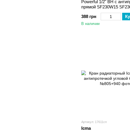
Powerful 1/2" ВН с анти
прямой SF230W15 SF2
388 грн
Ку
В наличии
Артикул: 17611сп
Icma