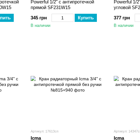
протечкой
Powerful 1/2" с антипротечкой
Powerful 1/2
30W15
прямой SF231W15
угловой SF
пить
345 грн
Купить
377 грн
В наличии
В наличии
Артикул: 17613сп
Артикул: 14347с
Icma
Icma