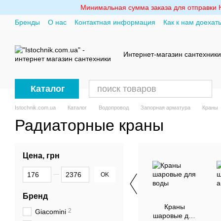
Перейти к основному контенту
Минимальная сумма заказа для отправки Но
Бренды
О нас
Контактная информация
Как к нам доехат
Политика конфиденциальности
Интернет-магазин сантехники
Каталог
Istochnik.com.ua
Каталог
Водопровод
Запорная арматура
Краны
Радиаторные краны
Цена, грн
От Цена, грн
До Цена, грн
OK
Бренд
Краны
2
Giacomini
шаровые для