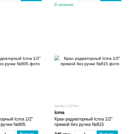
В наличии
Артикул: 5179сп
Icma
орный Icma 1/2"
Кран радиаторный Icma 1/2"
з ручки №805
прямой без ручки №815