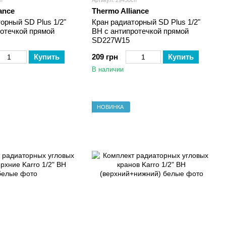
п
Артикул: 29450сп
ance
Thermo Alliance
орный SD Plus 1/2"
Кран радиаторный SD Plus 1/2"
ротечкой прямой
ВН с антипротечкой прямой
SD227W15
Купить
209 грн
Купить
В наличии
НОВИНКА