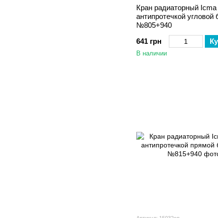
Кран радиаторный Icma 
антипротечкой угловой 
№805+940
641 грн
Ку
В наличии