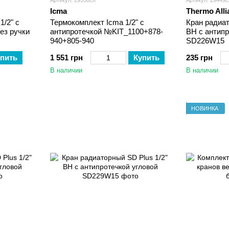
Артикул: 29530сп
Артикул: 29449с
Icma
Thermo Alli
1/2" с
Термокомплект Icma 1/2" с
Кран радиат
ез ручки
антипротечкой №KIT_1100+878-
ВН с антип
940+805-940
SD226W15
пить
1 551 грн
Купить
235 грн
В наличии
В наличии
НОВИНКА