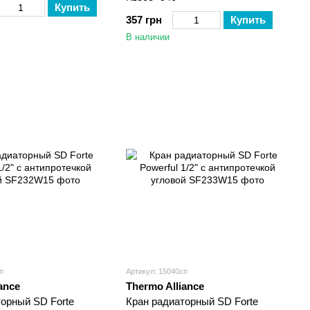
Купить
357 грн
Купить
В наличии
п
Артикул: 15040сп
ance
Thermo Alliance
торный SD Forte
Кран радиаторный SD Forte