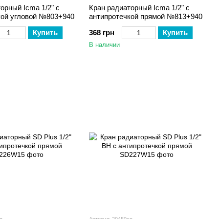
орный Icma 1/2" с
Кран радиаторный Icma 1/2" с
кой угловой №803+940
антипротечкой прямой №813+940
Купить
368 грн
Купить
В наличии