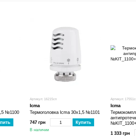
американкой
накидной
газа
пластико
гайкой
Артикул: 16215сп
Артикул: 17551с
Icma
Icma
1,5 №1100
Термоголовка Icma 30х1,5 №1101
Термокомпле
антипротечк
пить
747 грн
Купить
№KIT_1100+
В наличии
1 333 грн