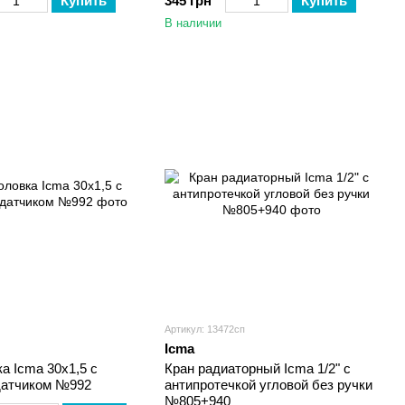
Купить
345 грн
Купить
В наличии
Артикул: 13472сп
Icma
а Icma 30х1,5 с
Кран радиаторный Icma 1/2" с
датчиком №992
антипротечкой угловой без ручки
№805+940