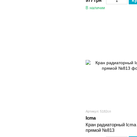
977 грн
Ку
В наличии
Артикул: 5182сп
Icma
Кран радиаторный Icma 
прямой №813