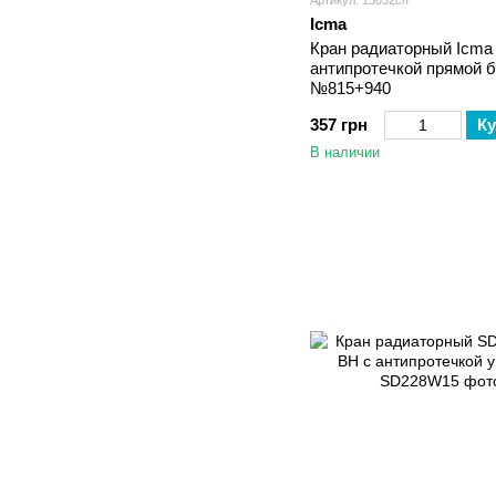
Артикул: 15032сп
Icma
Кран радиаторный Icma 
антипротечкой прямой б
№815+940
357 грн
Ку
В наличии