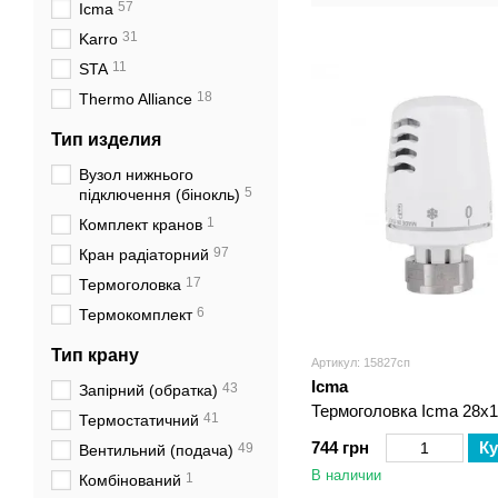
57
воды
Icma
31
Karro
11
STA
18
Thermo Alliance
Тип изделия
Вузол нижнього
5
підключення (бінокль)
1
Комплект кранов
97
Кран радіаторний
17
Термоголовка
6
Термокомплект
Тип крану
Артикул: 15827сп
Icma
43
Запірний (обратка)
Термоголовка Icma 28х
41
Термостатичний
744 грн
Ку
49
Вентильний (подача)
В наличии
1
Комбінований