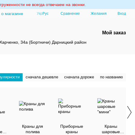
груженности не всегда отвечаем на звонки.
 о магазине
Сравнение
Укр
Рус
Желания
Вход
Мой заказ
Харченко, 34а (Бортничи) Дарницкий район
пулярности
сначала дешевле
сначала дороже
по названию
Краны для
Приборные
Краны
е
полива
краны
шаровые