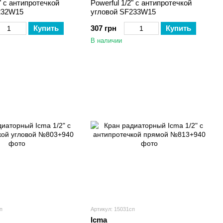
" с антипротечкой
Powerful 1/2" с антипротечкой
232W15
угловой SF233W15
Купить
307 грн
Купить
В наличии
п
Артикул: 15031сп
Icma