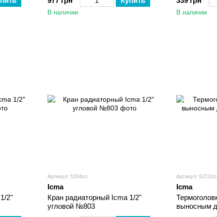
пить
977 грн
Купить
339 грн
В наличии
В наличии
Артикул: 5184сп
Артикул: 5212сп
Icma
Icma
1/2"
Кран радиаторный Icma 1/2"
Термоголовк
угловой №803
выносным 