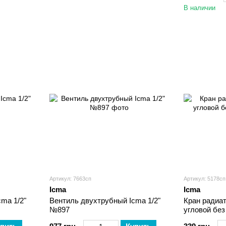
В наличии
Артикул: 7663сп
Артикул: 5178сп
Icma
Icma
ma 1/2"
Вентиль двухтрубный Icma 1/2"
Кран радиат
№897
угловой бе