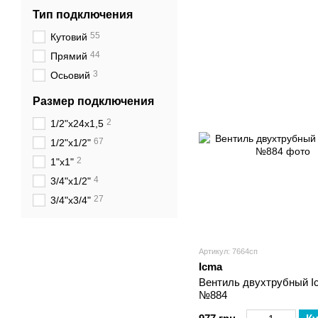
Тип подключения
55
Кутовий
44
Прямий
3
Осьовий
Размер подключения
2
1/2"х24х1,5
67
1/2"х1/2"
2
1"х1"
4
3/4"х1/2"
27
3/4"х3/4"
Артикул: 7664сп
Icma
Вентиль двухтрубный Ic
№884