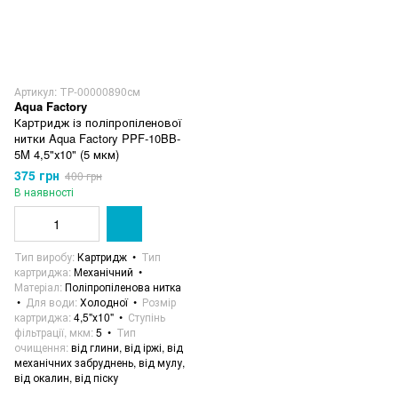
Артикул: ТР-00000890см
Aqua Factory
Картридж із поліпропіленової
нитки Aqua Factory PPF-10BB-
5M 4,5"х10" (5 мкм)
375 грн
400 грн
В наявності
Тип виробу
Картридж
Тип
картриджа
Механічний
Матеріал
Поліпропіленова нитка
Для води
Холодної
Розмір
картриджа
4,5"х10"
Ступінь
фільтрації, мкм
5
Тип
очищення
від глини, від іржі, від
механічних забруднень, від мулу,
від окалин, від піску