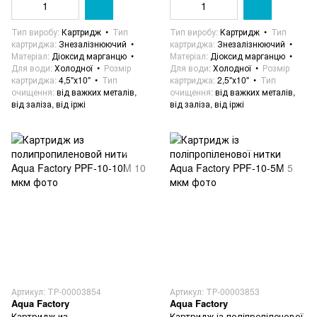
Тип виробу
Картридж
Тип
Тип виробу
Картридж
Тип
картриджа
Знезалізнюючий
картриджа
Знезалізнюючий
Матеріал
Діоксид марганцю
Матеріал
Діоксид марганцю
Для води
Холодної
Розмір
Для води
Холодної
Розмір
картриджа
4,5"х10"
Тип
картриджа
2,5"х10"
Тип
очищення
від важких металів,
очищення
від важких металів,
від заліза, від іржі
від заліза, від іржі
Артикул: ТР-00003854
Артикул: ТР-00003853
Aqua Factory
Aqua Factory
Картридж из
Картридж із поліпропіленової