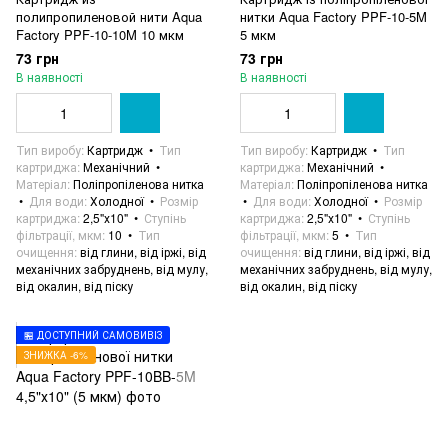
полипропиленовой нити Aqua
нитки Aqua Factory PPF-10-5M
Factory PPF-10-10M 10 мкм
5 мкм
73 грн
73 грн
В наявності
В наявності
Тип виробу
Картридж
Тип
Тип виробу
Картридж
Тип
картриджа
Механічний
картриджа
Механічний
Матеріал
Поліпропіленова нитка
Матеріал
Поліпропіленова нитка
Для води
Холодної
Розмір
Для води
Холодної
Розмір
картриджа
2,5"х10"
Ступінь
картриджа
2,5"х10"
Ступінь
фільтрації, мкм
10
Тип
фільтрації, мкм
5
Тип
очищення
від глини, від іржі, від
очищення
від глини, від іржі, від
механічних забруднень, від мулу,
механічних забруднень, від мулу,
від окалин, від піску
від окалин, від піску
🏪 ДОСТУПНИЙ САМОВИВІЗ
ЗНИЖКА -6%