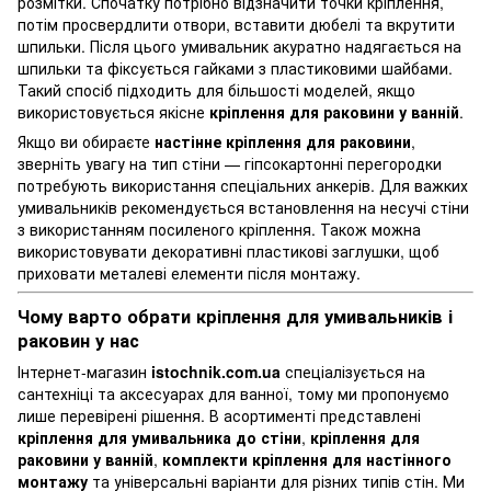
розмітки. Спочатку потрібно відзначити точки кріплення,
потім просвердлити отвори, вставити дюбелі та вкрутити
шпильки. Після цього умивальник акуратно надягається на
шпильки та фіксується гайками з пластиковими шайбами.
Такий спосіб підходить для більшості моделей, якщо
використовується якісне
кріплення для раковини у ванній
.
Якщо ви обираєте
настінне кріплення для раковини
,
зверніть увагу на тип стіни — гіпсокартонні перегородки
потребують використання спеціальних анкерів. Для важких
умивальників рекомендується встановлення на несучі стіни
з використанням посиленого кріплення. Також можна
використовувати декоративні пластикові заглушки, щоб
приховати металеві елементи після монтажу.
Чому варто обрати кріплення для умивальників і
раковин у нас
Інтернет-магазин
istochnik.com.ua
спеціалізується на
сантехніці та аксесуарах для ванної, тому ми пропонуємо
лише перевірені рішення. В асортименті представлені
кріплення для умивальника до стіни
,
кріплення для
раковини у ванній
,
комплекти кріплення для настінного
монтажу
та універсальні варіанти для різних типів стін. Ми