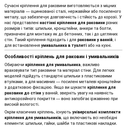
Сучасні кріплення для раковини виготовляються з міцних
матеріалів — оцинкованої сталі, нержавійки або посиленого
металу, що забезпечує довговічність і стійкість до корозії. У
нас представлені
настінні кріплення для раковини
різних
розмірів і типів: шпильки, кронштейни, анкери та болти,
призначені для монтажу як до бетонних, так і до цегляних
стін. Такий кріплення підходить і для
раковини у ванній
, і
для встановлення
умивальника в туалеті
або на кухні.
Особливості кріплень для раковин і умивальників
Обираючи
кріплення для умивальника
, важливо
враховувати тип раковини та матеріал стіни. Для легких
моделей підійдуть стандартні шпильки з пластиковими
втулками, а для масивних — посилені металеві кронштейни
з додатковою фіксацією. Якщо ви шукаєте
кріплення для
раковини до стіни
у ванній, зверніть увагу на наявність
антикорозійного покриття — воно запобігає іржавінню при
високій вологості.
Окрім класичних кріплень, існують
універсальні комплекти
кріплення для умивальників
, що включають всі необхідні
елементи: шпильки, гайки, шайби та пластикові накладки.