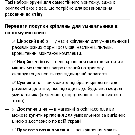
Такі набори зручні для самостійного монтажу, адже в
комплекті вже є все, що потрібно для встановлення
раковини на стіну
.
Переваги покупки кріплень для умивальника в
нашому магазині
✅
Широкий вибір
— у нас є кріплення для умивальників і
раковин різних форм і розмірів: настінні шпильки,
кронштейни, монтажні комплекти.
✅
Надійна якість
— весь кріплення виготовляється з
міцних матеріалів і розрахований на тривалу
експлуатацію навіть при підвищеній вологості.
✅
Сумісність
— ви можете підібрати кріплення для
раковини до стіни, яке підходить до будь-якої моделі
умивальника (керамічної, порцелянової, пластикової
тощо).
✅
Доступна ціна
— в магазині istochnik.com.ua ви
можете купити кріплення для умивальника за вигідною
ціною з доставкою по всій Україні.
✅
Простота встановлення
— всі кріплення мають