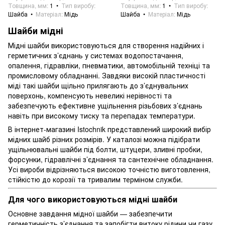
Товщина, мм
1
Тип виробу
Товщина, мм
1
Тип виробу
Шайба
Матеріал
Мідь
Шайба
Матеріал
Мідь
Шайби мідні
Мідні шайби використовуються для створення надійних і
герметичних з’єднань у системах водопостачання,
опалення, гідравліки, пневматики, автомобільній техніці та
промисловому обладнанні. Завдяки високій пластичності
міді такі шайби щільно прилягають до з’єднувальних
поверхонь, компенсують невеликі нерівності та
забезпечують ефективне ущільнення різьбових з’єднань
навіть при високому тиску та перепадах температури.
В інтернет-магазині Istochnik представлений широкий вибір
мідних шайб різних розмірів. У каталозі можна підібрати
ущільнювальні шайби під болти, штуцери, зливні пробки,
форсунки, гідравлічні з’єднання та сантехнічне обладнання.
Усі вироби відрізняються високою точністю виготовлення,
стійкістю до корозії та тривалим терміном служби.
Для чого використовуються мідні шайби
Основне завдання мідної шайби — забезпечити
герметичність з’єднання та запобігти витоку рідини чи газу.