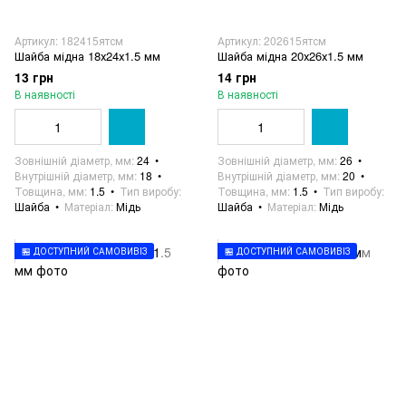
Артикул: 182415ятсм
Артикул: 202615ятсм
Шайба мідна 18х24х1.5 мм
Шайба мідна 20х26х1.5 мм
13 грн
14 грн
В наявності
В наявності
Зовнішній діаметр, мм
24
Зовнішній діаметр, мм
26
Внутрішній діаметр, мм
18
Внутрішній діаметр, мм
20
Товщина, мм
1.5
Тип виробу
Товщина, мм
1.5
Тип виробу
Шайба
Матеріал
Мідь
Шайба
Матеріал
Мідь
🏪 ДОСТУПНИЙ САМОВИВІЗ
🏪 ДОСТУПНИЙ САМОВИВІЗ