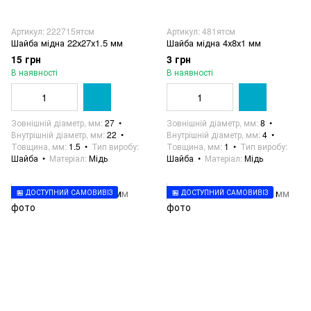
Артикул: 222715ятсм
Артикул: 481ятсм
Шайба мідна 22х27х1.5 мм
Шайба мідна 4х8х1 мм
15 грн
3 грн
В наявності
В наявності
Зовнішній діаметр, мм
27
Зовнішній діаметр, мм
8
Внутрішній діаметр, мм
22
Внутрішній діаметр, мм
4
Товщина, мм
1.5
Тип виробу
Товщина, мм
1
Тип виробу
Шайба
Матеріал
Мідь
Шайба
Матеріал
Мідь
🏪 ДОСТУПНИЙ САМОВИВІЗ
🏪 ДОСТУПНИЙ САМОВИВІЗ