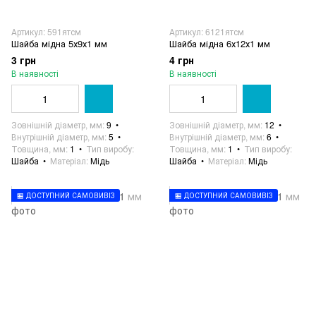
Артикул: 591ятсм
Артикул: 6121ятсм
Шайба мідна 5х9х1 мм
Шайба мідна 6х12х1 мм
3 грн
4 грн
В наявності
В наявності
Зовнішній діаметр, мм
9
Зовнішній діаметр, мм
12
Внутрішній діаметр, мм
5
Внутрішній діаметр, мм
6
Товщина, мм
1
Тип виробу
Товщина, мм
1
Тип виробу
Шайба
Матеріал
Мідь
Шайба
Матеріал
Мідь
🏪 ДОСТУПНИЙ САМОВИВІЗ
🏪 ДОСТУПНИЙ САМОВИВІЗ