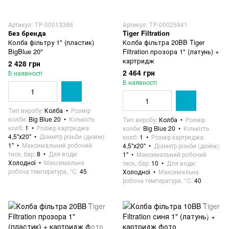
Артикул: ТР-00013386
Артикул: ТР-00025941
Без бренда
Tiger Filtration
Колба фільтру 1" (пластик)
Колба фільтра 20BB Tiger
BigBlue 20"
Filtration прозора 1" (латунь) +
картридж
2 428 грн
2 464 грн
В наявності
В наявності
Тип виробу
Колба
Розмір
колби
Big Blue 20
Кількість
Тип виробу
Колба
Розмір
колб
1
Розмір картриджа
колби
Big Blue 20
Кількість
4,5"х20"
Діаметр різьби (дюйм)
колб
1
Розмір картриджа
1"
Максимальний робочий
4,5"х20"
Діаметр різьби (дюйм)
тиск, бар
8
Для води
1"
Максимальний робочий
Холодної
Максимальна
тиск, бар
10
Для води
робоча температура, °C
45
Холодної
Максимальна
робоча температура, °C
40