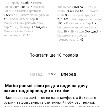
Тип виробу
Колба
Розмір
колби
Slim Line 10
Кількість
Тип виробу
Колба
Розмір
колб
3
Розмір картриджа
колби
Slim Line 10
Кількість
2,5"х10"
Діаметр різьби (дюйм)
колб
3
Розмір картриджа
1"
Робочий тиск, бар
8
2,5"х10"
Діаметр різьби (дюйм)
Максимальний робочий тиск,
1/2"
Робочий тиск, бар
8
бар
18
Для води
Холодної
Максимальний робочий тиск,
Максимальна робоча
бар
18
Для води
Холодної
температура, °C
45
Максимальна робоча
температура, °C
45
Показати ще 10 товарів
Назад
Вперед
1
з 2
Магістральні фільтри для води на дачу —
захист водопроводу та техніки
Чиста вода на дачі — це не лише комфорт, а й здоров’я
родини та довговічність сантехніки й побутової техніки.