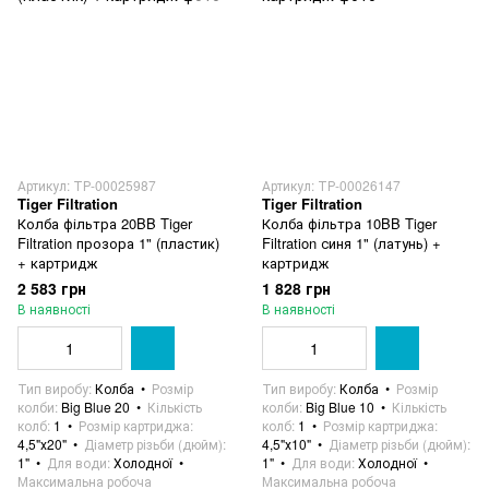
Артикул: ТР-00025987
Артикул: ТР-00026147
Tiger Filtration
Tiger Filtration
Колба фільтра 20BB Tiger
Колба фільтра 10BB Tiger
Filtration прозора 1" (пластик)
Filtration синя 1" (латунь) +
+ картридж
картридж
2 583 грн
1 828 грн
В наявності
В наявності
Тип виробу
Колба
Розмір
Тип виробу
Колба
Розмір
колби
Big Blue 20
Кількість
колби
Big Blue 10
Кількість
колб
1
Розмір картриджа
колб
1
Розмір картриджа
4,5"х20"
Діаметр різьби (дюйм)
4,5"х10"
Діаметр різьби (дюйм)
1"
Для води
Холодної
1"
Для води
Холодної
Максимальна робоча
Максимальна робоча