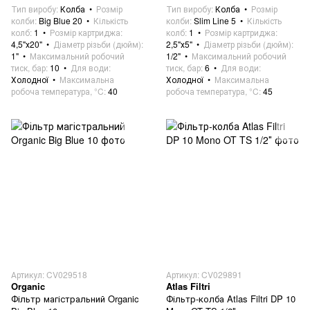
Тип виробу
Колба
Розмір
Тип виробу
Колба
Розмір
колби
Big Blue 20
Кількість
колби
Slim Line 5
Кількість
колб
1
Розмір картриджа
колб
1
Розмір картриджа
4,5"х20"
Діаметр різьби (дюйм)
2,5"х5"
Діаметр різьби (дюйм)
1"
Максимальний робочий
1/2"
Максимальний робочий
тиск, бар
10
Для води
тиск, бар
6
Для води
Холодної
Максимальна
Холодної
Максимальна
робоча температура, °C
40
робоча температура, °C
45
Артикул: CV029518
Артикул: CV029891
Organic
Atlas Filtri
Фільтр магістральний Organic
Фільтр-колба Atlas Filtri DP 10