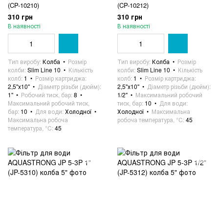
(CP-10210)
(CP-10212)
310 грн
310 грн
В наявності
В наявності
Тип виробу
Колба
Розмір
Тип виробу
Колба
Розмір
колби
Slim Line 10
Кількість
колби
Slim Line 10
Кількість
колб
1
Розмір картриджа
колб
1
Розмір картриджа
2,5"х10"
Діаметр різьби (дюйм)
2,5"х10"
Діаметр різьби (дюйм)
1"
Робочий тиск, бар
8
1/2"
Максимальний робочий
Максимальний робочий тиск,
тиск, бар
10
Для води
бар
10
Для води
Холодної
Холодної
Максимальна
Максимальна робоча
робоча температура, °C
45
температура, °C
45