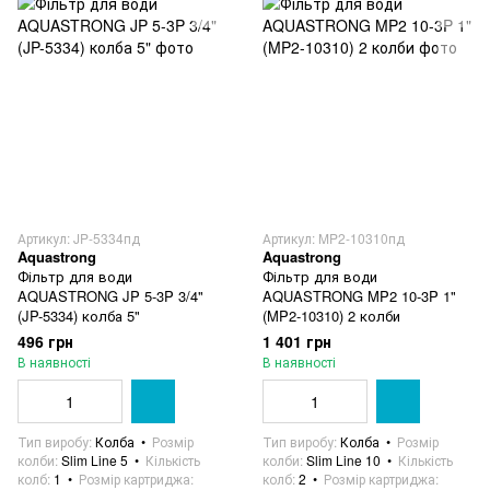
Артикул: JP-5334пд
Артикул: MP2-10310пд
Aquastrong
Aquastrong
Фільтр для води
Фільтр для води
AQUASTRONG JP 5-3P 3/4"
AQUASTRONG MP2 10-3P 1"
(JP-5334) колба 5"
(MP2-10310) 2 колби
496 грн
1 401 грн
В наявності
В наявності
Тип виробу
Колба
Розмір
Тип виробу
Колба
Розмір
колби
Slim Line 5
Кількість
колби
Slim Line 10
Кількість
колб
1
Розмір картриджа
колб
2
Розмір картриджа