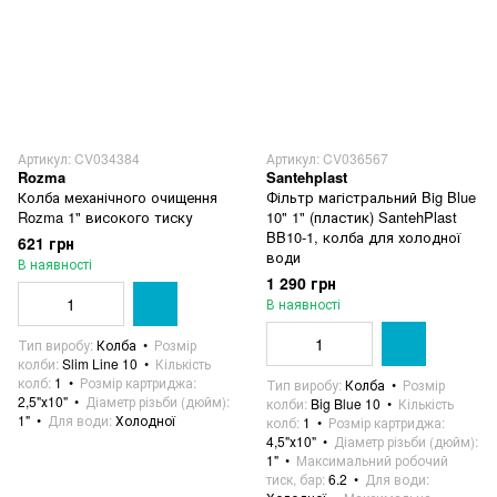
Артикул: CV034384
Артикул: CV036567
Rozma
Santehplast
Колба механічного очищення
Фільтр магістральний Big Blue
Rozma 1" високого тиску
10" 1" (пластик) SantehPlast
BB10-1, колба для холодної
621 грн
води
В наявності
1 290 грн
В наявності
Тип виробу
Колба
Розмір
колби
Slim Line 10
Кількість
колб
1
Розмір картриджа
Тип виробу
Колба
Розмір
2,5"х10"
Діаметр різьби (дюйм)
колби
Big Blue 10
Кількість
1"
Для води
Холодної
колб
1
Розмір картриджа
4,5"х10"
Діаметр різьби (дюйм)
1"
Максимальний робочий
тиск, бар
6.2
Для води