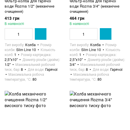
Фільтр-колба для гарячої
Фільтр-колба для гарячої
води Rozma 1/2" (механічне
води Rozma 3/4" (механічне
очищення)
очищення)
413 грн
464 грн
В наявності
В наявності
Тип виробу
Колба
Розмір
Тип виробу
Колба
Розмір
колби
Slim Line 10
Кількість
колби
Slim Line 10
Кількість
колб
1
Розмір картриджа
колб
1
Розмір картриджа
2,5"х10"
Діаметр різьби (дюйм)
2,5"х10"
Діаметр різьби (дюйм)
1/2"
Максимальний робочий
3/4"
Максимальний робочий
тиск, бар
8
Для води
Гарячої
тиск, бар
8
Для води
Гарячої
Максимальна робоча
Максимальна робоча
температура, °C
80
температура, °C
80