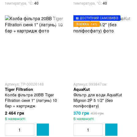
температура, °C
40
температура, °C
40
🏪 ДОСТУПНИЙ САМОВИВІЗ
ЗНИЖКА -14%
Артикул: ТР-00026148
Артикул: 993847см
Tiger Filtration
AquaKut
Колба фільтра 20BB Tiger
Фільтр для води AquaKut
Filtration синя 1" (латунь) 10
Mignon 2P 5 1/2" (без
бар + картридж
поліфосфату)
2 464 грн
370 грн
430 грн
В наявності
В наявності