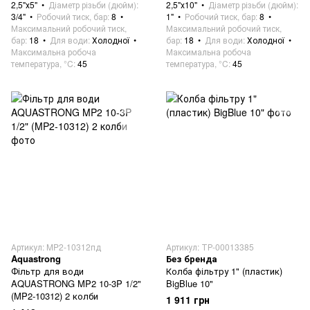
2,5"х5"
Діаметр різьби (дюйм)
2,5"х10"
Діаметр різьби (дюйм)
3/4"
Робочий тиск, бар
8
1"
Робочий тиск, бар
8
Максимальний робочий тиск,
Максимальний робочий тиск,
бар
18
Для води
Холодної
бар
18
Для води
Холодної
Максимальна робоча
Максимальна робоча
температура, °C
45
температура, °C
45
Артикул: MP2-10312пд
Артикул: ТР-00013385
Aquastrong
Без бренда
Фільтр для води
Колба фільтру 1" (пластик)
AQUASTRONG MP2 10-3P 1/2"
BigBlue 10"
(MP2-10312) 2 колби
1 911 грн