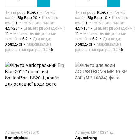
Тип виробу
Колба
Розмір
Тип виробу
Колба
Розмір
колби
Big Blue 20
Кількість
колби
Big Blue 10
Кількість
колб
1
Розмір картриджа
колб
1
Розмір картриджа
4,5"х20"
Діаметр різьби (дюйм)
4,5"х10"
Діаметр різьби (дюйм)
1"
Максимальний робочий
1"
Максимальний робочий
тиск, бар
6.2
Для води
тиск, бар
6.2
Для води
Холодної
Максимальна
Холодної
Максимальна
робоча температура, °C
45
робоча температура, °C
45
Артикул: CV036570
Артикул: MP-10334пд
Santehplast
Aquastrong