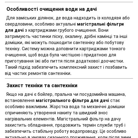
Особливості очищення води на дачі
Для заміських ділянок, де вода надходить із колодязя або
свердловини, особливо актуальні
магістральні фільтри
для дачі
з картриджами грубого очищення. Вони
затримують частинки піску, окалину, дрібні камінці та інші
домішки, які можуть пошкодити сантехніку або побутову
техніку. Систему можна доповнити картриджами тонкого
очищення, щоб вода була чистішою і придатною для
приготування їжі або пиття після додаткової доочистки.
Такий підхід забезпечить комплексний захист і позбавить
від частих ремонтів сантехніки.
Захист техніки та сантехніки
Якщо на дачі є бойлер, пральна чи посудомийна машина,
встановлення
магістрального фільтра для дачі
стає
особливо важливим. Жорстка вода та механічні домішки
спричиняють утворення накипу та швидкий знос
нагрівальних елементів. Магістральний фільтр на дачу
захистить обладнання, продовжить термін служби труб і
забезпечить стабільну роботу водопроводу. Це особливо
актуально в умовах сезонного проживання, коли після зими