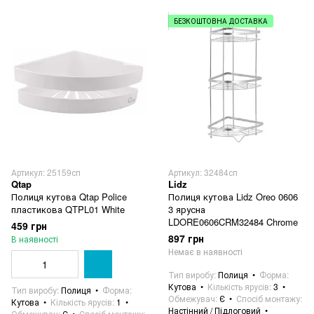
БЕЗКОШТОВНА ДОСТАВКА
Артикул: 25159сп
Артикул: 32484сп
Qtap
Lidz
Полиця кутова Qtap Police
Полиця кутова Lidz Oreo 0606
пластикова QTPL01 White
3 ярусна
LDORE0606CRM32484 Chrome
459 грн
897 грн
В наявності
Немає в наявності
Тип виробу
Полиця
Форма
Кутова
Кількість ярусів
3
Тип виробу
Полиця
Форма
Обмежувач
Є
Спосіб монтажу
Кутова
Кількість ярусів
1
Настінний / Підлоговий
Обмежувач
Є
Спосіб монтажу