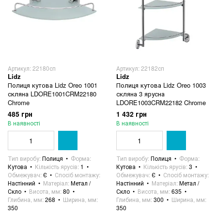
Артикул: 22180сп
Артикул: 22182сп
Lidz
Lidz
Полиця кутова Lidz Oreo 1001
Полиця кутова Lidz Oreo 1003
скляна LDORE1001CRM22180
скляна 3 ярусна
Chrome
LDORE1003CRM22182 Chrome
485 грн
1 432 грн
В наявності
В наявності
Тип виробу
Полиця
Форма
Тип виробу
Полиця
Форма
Кутова
Кількість ярусів
1
Кутова
Кількість ярусів
3
Обмежувач
Є
Спосіб монтажу
Обмежувач
Є
Спосіб монтажу
Настінний
Матеріал
Метал /
Настінний
Матеріал
Метал /
Скло
Висота, мм
80
Скло
Висота, мм
635
Глибина, мм
268
Ширина, мм
Глибина, мм
300
Ширина, мм
350
350