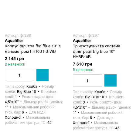
Артикул: фт288
Артикул: фт297
Aquafilter
Aquafilter
Корпус фільтра Big Blue 10" з
Трьохступінчата система
манометром FH10B1-B-WB
фільтрації Big Blue 10"
HHBB10B
2 145 грн
7 610 грн
В наявності
В наявності
Тип виробу
Колба
Розмір
колби
Big Blue 10
Кількість
Тип виробу
Колба
Розмір
колб
1
Розмір картриджа
колби
Big Blue 10
Кількість
4,5"х10"
Діаметр різьби (дюйм)
колб
3
Розмір картриджа
1"
Максимальний робочий
4,5"х10"
Діаметр різьби (дюйм)
тиск, бар
6
Для води
1"
Максимальний робочий
Холодної
Максимальна
тиск, бар
6
Для води
робоча температура, °C
45
Холодної
Максимальна
робоча температура, °C
45