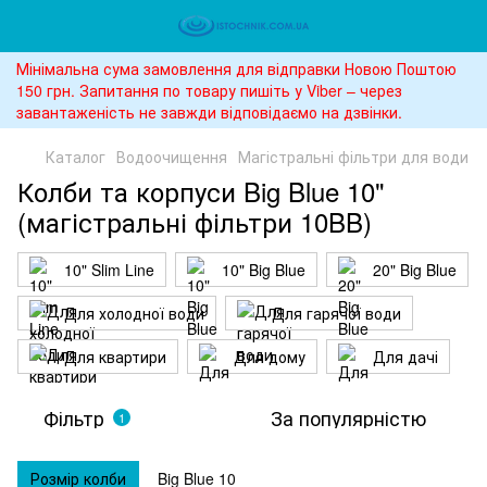
Мінімальна сума замовлення для відправки Новою Поштою
150 грн. Запитання по товару пишіть у Viber – через
завантаженість не завжди відповідаємо на дзвінки.
Каталог
Водоочищення
Магістральні фільтри для води
Колби та корпуси Big Blue 10"
(магістральні фільтри 10BB)
10" Slim Line
10" Big Blue
20" Big Blue
Для холодної води
Для гарячої води
Для квартири
Для дому
Для дачі
Фільтр
За популярністю
1
Розмір колби
Big Blue 10