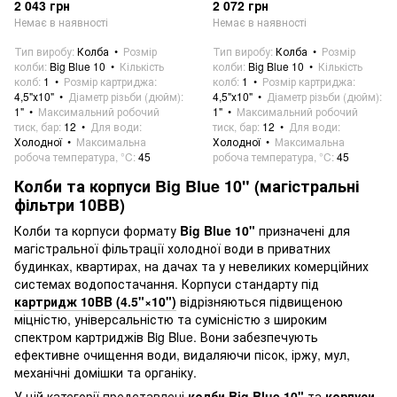
2 043 грн
2 072 грн
Немає в наявності
Немає в наявності
Тип виробу
Колба
Розмір
Тип виробу
Колба
Розмір
колби
Big Blue 10
Кількість
колби
Big Blue 10
Кількість
колб
1
Розмір картриджа
колб
1
Розмір картриджа
4,5"х10"
Діаметр різьби (дюйм)
4,5"х10"
Діаметр різьби (дюйм)
1"
Максимальний робочий
1"
Максимальний робочий
тиск, бар
12
Для води
тиск, бар
12
Для води
Холодної
Максимальна
Холодної
Максимальна
робоча температура, °C
45
робоча температура, °C
45
Колби та корпуси Big Blue 10" (магістральні
фільтри 10BB)
Колби та корпуси формату
Big Blue 10"
призначені для
магістральної фільтрації холодної води в приватних
будинках, квартирах, на дачах та у невеликих комерційних
системах водопостачання. Корпуси стандарту під
картридж 10BB (4.5"×10")
відрізняються підвищеною
міцністю, універсальністю та сумісністю з широким
спектром картриджів Big Blue. Вони забезпечують
ефективне очищення води, видаляючи пісок, іржу, мул,
механічні домішки та органіку.
У цій категорії представлені
колби Big Blue 10"
та
корпуси