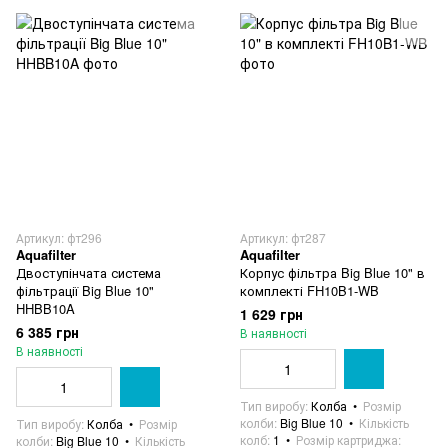
Артикул: фт296
Артикул: фт287
Aquafilter
Aquafilter
Двоступінчата система
Корпус фільтра Big Blue 10" в
фільтрації Big Blue 10"
комплекті FH10B1-WB
HHBB10A
1 629 грн
6 385 грн
В наявності
В наявності
Тип виробу
Колба
Розмір
колби
Big Blue 10
Кількість
Тип виробу
Колба
Розмір
колб
1
Розмір картриджа
колби
Big Blue 10
Кількість