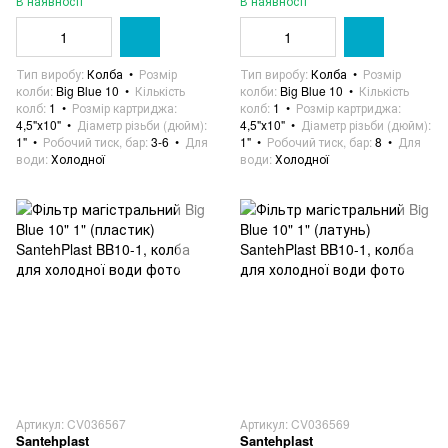
В наявності
В наявності
Тип виробу
Колба
Розмір
Тип виробу
Колба
Розмір
колби
Big Blue 10
Кількість
колби
Big Blue 10
Кількість
колб
1
Розмір картриджа
колб
1
Розмір картриджа
4,5"х10"
Діаметр різьби (дюйм)
4,5"х10"
Діаметр різьби (дюйм)
1"
Робочий тиск, бар
3-6
Для
1"
Робочий тиск, бар
8
Для
води
Холодної
води
Холодної
Артикул: CV036567
Артикул: CV036569
Santehplast
Santehplast