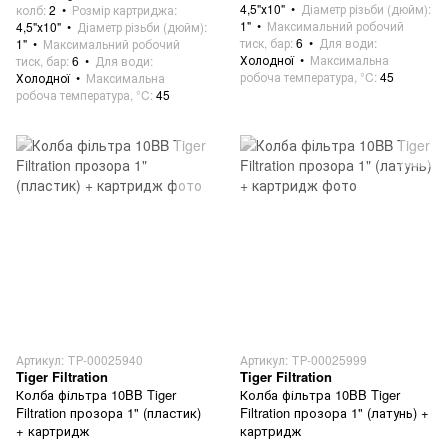
4,5"х10"
Діаметр різьби (дюйм)
колб
2
Розмір картриджа
1"
Максимальний робочий
4,5"х10"
Діаметр різьби (дюйм)
тиск, бар
6
Для води
1"
Максимальний робочий
Холодної
Максимальна
тиск, бар
6
Для води
робоча температура, °C
45
Холодної
Максимальна
робоча температура, °C
45
Артикул: ТР-00025940
Артикул: ТР-00025999
Tiger Filtration
Tiger Filtration
Колба фільтра 10BB Tiger
Колба фільтра 10BB Tiger
Filtration прозора 1" (пластик)
Filtration прозора 1" (латунь) +
+ картридж
картридж