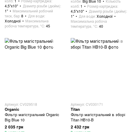
колб
1
Розмір картриджа
колби
Big Blue 10
Кількість
4,5"х10"
Діаметр різьби (дюйм)
колб
1
Розмір картриджа
1"
Максимальний робочий
4,5"х10"
Діаметр різьби (дюйм)
тиск, бар
8
Для води
1"
Для води
Холодної
Холодної
Максимальна
Максимальна робоча
робоча температура, °C
45
температура, °C
40
Артикул: CV029518
Артикул: CV030171
Organic
Titan
Фільтр магістральний Organic
Фільтр магістральний в зборі
Big Blue 10
Titan HB10-B
2 035 грн
2 432 грн