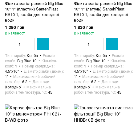
Фільтр магістральний Big Blue
Фільтр магістральний Big Blue
10" 1" (пластик) SantehPlast
10" 1" (латунь) SantehPlast
BB10-1, колба для холодної
BB10-1, колба для холодної
води
води
1 290 грн
1 830 грн
В наявності
В наявності
Тип виробу
Колба
Розмір
Тип виробу
Колба
Розмір
колби
Big Blue 10
Кількість
колби
Big Blue 10
Кількість
колб
1
Розмір картриджа
колб
1
Розмір картриджа
4,5"х10"
Діаметр різьби (дюйм)
4,5"х10"
Діаметр різьби (дюйм)
1"
Максимальний робочий
1"
Максимальний робочий
тиск, бар
6.2
Для води
тиск, бар
6.2
Для води
Холодної
Максимальна
Холодної
Максимальна
робоча температура, °C
45
робоча температура, °C
45