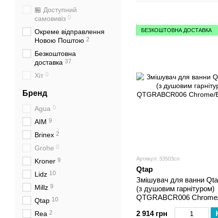
🏪 Доступний
0
самовивіз
БЕЗКОШТОВНА ДОСТАВКА
Окреме відправлення
2
Новою Поштою
Безкоштовна
37
доставка
0
Хіт
Бренд
0
Agua
9
AIM
2
Brinex
0
Grohe
Артикул: 33503сп
9
Kroner
Qtap
10
Lidz
Змішувач для ванни Qta
9
Millz
(з душовим гарнітуром)
QTGRABCR006 Chrome/
10
Qtap
2
2 914 грн
Rea