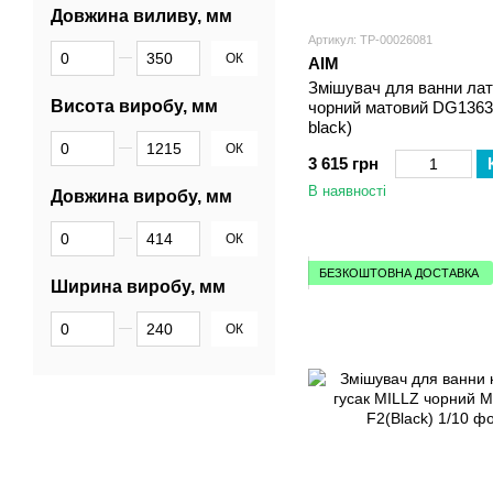
Довжина виливу, мм
Артикул: ТР-00026081
Від Довжина виливу, мм
До Довжина виливу, мм
ОК
AIM
Змішувач для ванни ла
Висота виробу, мм
чорний матовий DG1363
black)
Від Висота виробу, мм
До Висота виробу, мм
ОК
3 615 грн
В наявності
Довжина виробу, мм
Від Довжина виробу, мм
До Довжина виробу, мм
ОК
БЕЗКОШТОВНА ДОСТАВКА
Ширина виробу, мм
Від Ширина виробу, мм
До Ширина виробу, мм
ОК