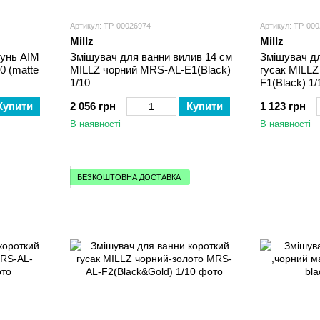
Артикул: ТР-00026974
Артикул: ТР-00
Millz
Millz
тунь AIM
Змішувач для ванни вилив 14 см
Змішувач дл
0 (matte
MILLZ чорний MRS-AL-E1(Black)
гусак MILL
1/10
F1(Black) 1/
Купити
2 056 грн
Купити
1 123 грн
В наявності
В наявності
БЕЗКОШТОВНА ДОСТАВКА