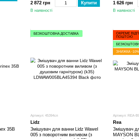
2 872 грн
Купити
1 626 грн
В наявності
В наявності
ОКРЕМЕ ВІД
БЕЗКОШТОВНА ДОСТАВКА
ПОШТОЮ
БЕЗКОШТОВН
ЗНИЖКА -10
Артикул: 45394сп
Артикул: REA-B
Lidz
Rea
nex 35B
Змішувач для ванни Lidz Wawel
Змішувач д
005 з поворотним виливом (з
MAYSON BL