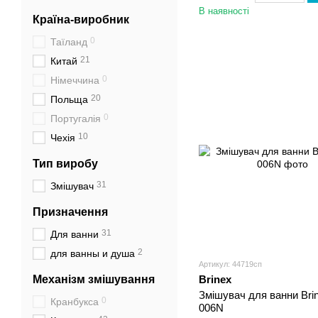
В наявності
Країна-виробник
0
Таїланд
21
Китай
0
Німеччина
20
Польща
0
Португалія
10
Чехія
Тип виробу
31
Змішувач
Призначення
31
Для ванни
2
для ванны и душа
Артикул: 44719сп
Механізм змішування
Brinex
Змішувач для ванни Bri
0
Кранбукса
006N