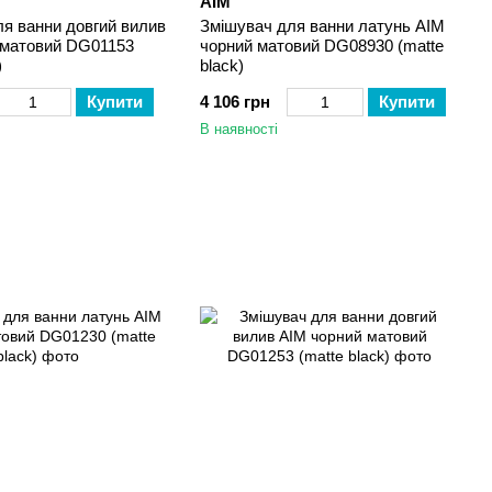
AIM
я ванни довгий вилив
Змішувач для ванни латунь AIM
 матовий DG01153
чорний матовий DG08930 (matte
)
black)
Купити
4 106 грн
Купити
В наявності