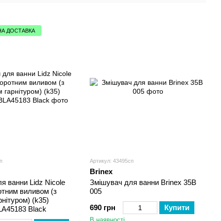
А ДОСТАВКА
п
Артикул: 43495сп
Brinex
я ванни Lidz Nicole
Змішувач для ванни Brinex 35B
отним виливом (з
005
нітуром) (k35)
690 грн
Купити
A45183 Black
В наявності