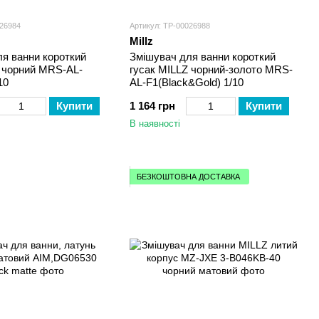
026984
Артикул: ТР-00026988
Millz
я ванни короткий
Змішувач для ванни короткий
Z чорний MRS-AL-
гусак MILLZ чорний-золото MRS-
10
AL-F1(Black&Gold) 1/10
Купити
1 164 грн
Купити
В наявності
БЕЗКОШТОВНА ДОСТАВКА