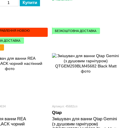
Купити
ПРАВЛЕННЯ НОВОЮ
БЕЗКОШТОВНА ДОСТАВКА
А ДОСТАВКА
%
9634
Артикул: 45682сп
Qtap
ля ванни REA
Змішувач для ванни Qtap Gemini
ACK чорний
(з душовим гарнітуром)