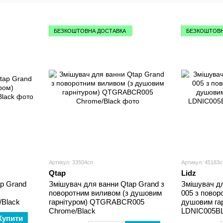
см)
БЕЗКОШТОВНА ДОСТАВКА
БЕЗКОШТОВН
Артикул: 33504сп
Артикул: 45183с
Qtap
Lidz
p Grand
Змішувач для ванни Qtap Grand з
Змішувач дл
поворотним виливом (з душовим
005 з повор
Black
гарнітуром) QTGRABCR005
душовим гар
Chrome/Black
LDNIC005BL
Купити