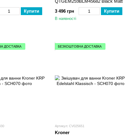
QTGEM259BLM45682 Black Matt
Купити
3 496 грн
Купити
В наявності
А ДОСТАВКА
БЕЗКОШТОВНА ДОСТАВКА
330
Артикул: CV025651
Kroner