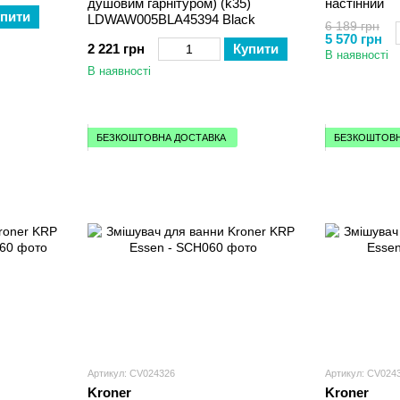
душовим гарнітуром) (k35)
настінний
пити
LDWAW005BLA45394 Black
6 189 грн
5 570 грн
2 221 грн
Купити
В наявності
В наявності
БЕЗКОШТОВНА ДОСТАВКА
БЕЗКОШТОВН
Артикул: CV024326
Артикул: CV024
Kroner
Kroner