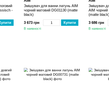
AIM
AIM
логовий
Змішувач для ванни латунь AIM
Змішувач дл
ssisch -
чорний матовий DG01130 (matte
AIM чорний
black)
(matte black
Купити
3 673 грн
Купити
3 686 грн
В наявності
В наявності