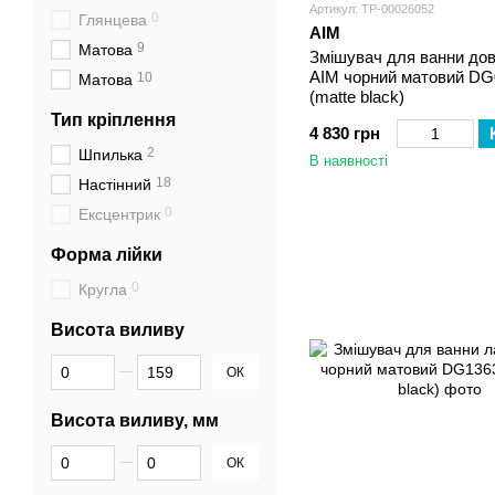
Артикул: ТР-00026052
0
Глянцева
AIM
9
Матова
Змішувач для ванни дов
AIM чорний матовий DG
10
Матова
(matte black)
Тип кріплення
4 830 грн
2
Шпилька
В наявності
18
Настінний
0
Ексцентрик
Форма лійки
0
Кругла
Висота виливу
Від Висота виливу
До Висота виливу
ОК
Висота виливу, мм
Від Висота виливу, мм
До Висота виливу, мм
ОК