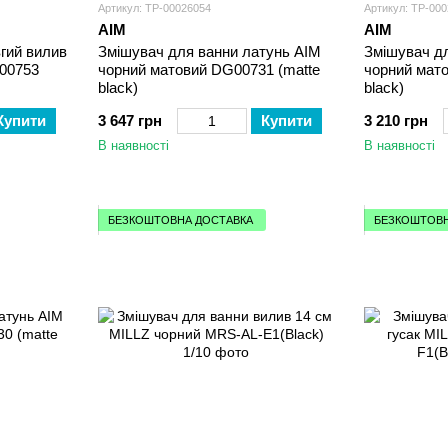
Артикул: ТР-00026054
Артикул: ТР-00
AIM
AIM
гий вилив
Змішувач для ванни латунь AIM
Змішувач д
00753
чорний матовий DG00731 (matte
чорний мат
black)
black)
Купити
3 647 грн
Купити
3 210 грн
В наявності
В наявності
БЕЗКОШТОВНА ДОСТАВКА
БЕЗКОШТОВН