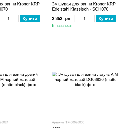
ля ванни Kroner KRP
Змішувач для ванни Kroner KRP
H070
Edelstahl Klassisch - SCH070
Купити
2 852 грн
Купити
В наявності
026024
Артикул: ТР-00026036