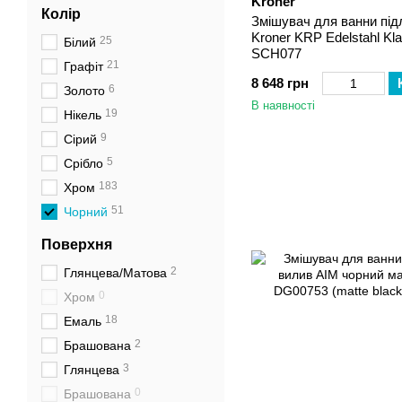
Kroner
Колір
Змішувач для ванни під
Kroner KRP Edelstahl Kla
25
Білий
SCH077
21
Графіт
8 648 грн
6
Золото
В наявності
19
Нікель
9
Сірий
5
Срібло
183
Хром
51
Чорний
Поверхня
2
Глянцева/Матова
0
Хром
18
Емаль
2
Брашована
3
Глянцева
0
Брашована