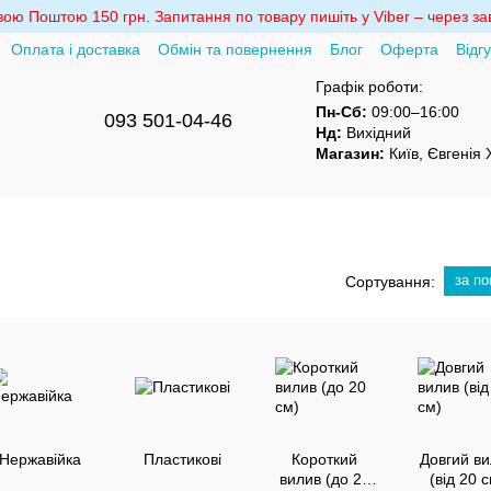
ю Поштою 150 грн. Запитання по товару пишіть у Viber – через зав
Оплата і доставка
Обмін та повернення
Блог
Оферта
Відг
Графік роботи:
Пн-Сб:
09:00–16:00
093 501-04-46
Нд:
Вихідний
Магазин:
Київ, Євгенія
за п
Сортування:
Нержавійка
Пластикові
Короткий
Довгий ви
вилив (до 20
(від 20 с