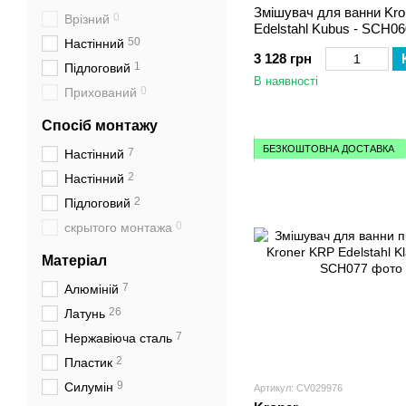
Змішувач для ванни Kr
0
Врізний
Edelstahl Kubus - SCH06
50
Настінний
3 128 грн
1
Підлоговий
В наявності
0
Прихований
Спосіб монтажу
БЕЗКОШТОВНА ДОСТАВКА
7
Настінний
2
Настінний
2
Підлоговий
0
скрытого монтажа
Матеріал
7
Алюміній
26
Латунь
7
Нержавіюча сталь
2
Пластик
9
Силумін
Артикул: CV029976