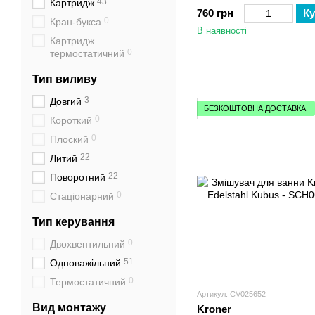
43
Картридж
760 грн
Ку
0
Кран-букса
В наявності
Картридж
0
термостатичний
Тип виливу
3
Довгий
БЕЗКОШТОВНА ДОСТАВКА
0
Короткий
0
Плоский
22
Литий
22
Поворотний
0
Стаціонарний
Тип керування
0
Двохвентильний
51
Одноважільний
0
Термостатичний
Артикул: CV025652
Вид монтажу
Kroner