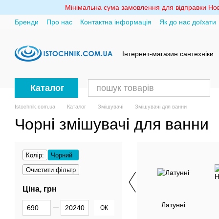
Перейти до основного контенту
Мінімальна сума замовлення для відправки Ново
Бренди
Про нас
Контактна інформація
Як до нас доїхати
Політика конфіденційності
Інтернет-магазин сантехніки
Каталог
Istochnik.com.ua
Каталог
Змішувачі
Змішувачі для ванни
Чорні змішувачі для ванни
Колір:
Чорний
Очистити фільтр
Ціна, грн
Від Ціна, грн
До Ціна, грн
Латунні
ОК