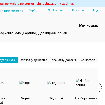
антаженість не завжди відповідаємо на дзвінки.
уки про магазин
Порівняння
Укр
Рус
Бажання
Вхід
Мій кошик
 Харченка, 34а (Бортничі) Дарницький район
опулярністю
спочатку дешевше
спочатку дорожчі
за назвою
лив
Чорні
Підлогові
На борт ванни
м)