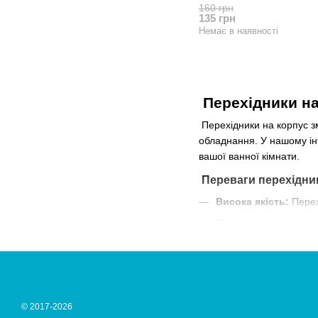
160 грн
135 грн
Немає в наявності
Перехідники на
Перехідники на корпус з
обладнання. У нашому ін
вашої ванної кімнати.
Переваги перехідник
Висока якість:
Перехі
Різноманітність мод
Легкість установки:
Герметичність:
Забез
Доступні ціни:
Ми про
© 2017-2026
Купуйте перехідники на 