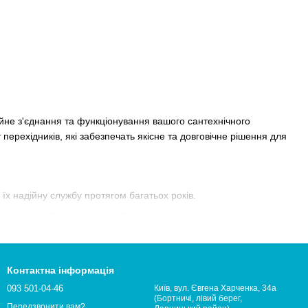
йне з'єднання та функціонування вашого сантехнічного
ерехідників, які забезпечать якісне та довговічне рішення для
 їх надійну службу протягом багатьох років.
озволить підібрати ідеальний варіант для вашого змішувача.
ів або спеціальних навичок для встановлення.
м та забезпечуючи надійне функціонування змішувача.
Контактна інформація
ними для широкого кола покупців.
093 501-04-46
Київ, вул. Євгена Харченка, 34а
(Бортничі, лівий берег,
om.ua
і насолоджуйтесь їх якістю та надійністю. Ми пропонуємо
Передзвонити вам?