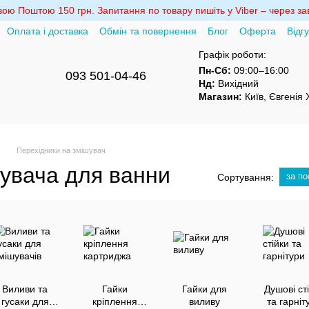
ю Поштою 150 грн. Запитання по товару пишіть у Viber – через зав
Оплата і доставка
Обмін та повернення
Блог
Оферта
Відг
Графік роботи:
Пн-Сб:
09:00–16:00
093 501-04-46
Нд:
Вихідний
Магазин:
Київ, Євгенія
Перехідники на змішувач
шувача для ванни
за п
Сортування:
Виливи та
Гайки
Гайки для
Душові ст
гусаки для
кріплення
виливу
та гарніт