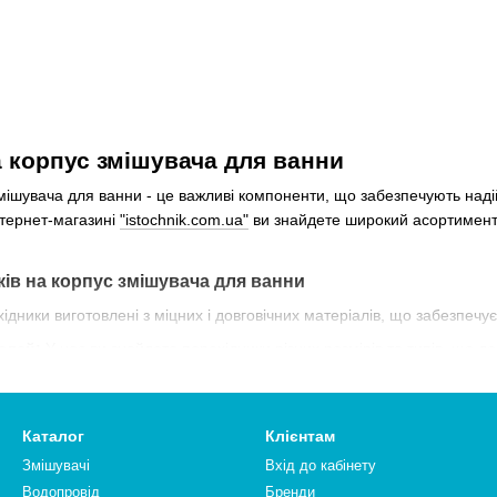
 корпус змішувача для ванни
мішувача для ванни - це важливі компоненти, що забезпечують наді
тернет-магазині
"istochnik.com.ua"
ви знайдете широкий асортимент п
ів на корпус змішувача для ванни
дники виготовлені з міцних і довговічних матеріалів, що забезпечує
елей:
У нас ви знайдете перехідники різних розмірів та типів, що д
Перехідники легко монтуються і не потребують складних інструмент
печують надійне та герметичне з'єднання, запобігаючи протікання
Каталог
Клієнтам
понуємо конкурентні ціни на всі наші товари, що робить їх доступ
Змішувачі
Вхід до кабінету
корпус змішувача для ванни у нашому інтернет-магазині
istochnik.c
Водопровід
Бренди