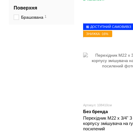
Поверхня
1
Брашована
🏪 ДОСТУПНИЙ САМОВИВІЗ
ЗНИЖКА -16%
Артикул: 108410см
Без бренда
Перехідник М22 х 3/4" З 
корпусу змішувача на г
посилений