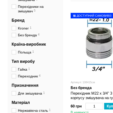
Перехідники на
5
змішувач
🏪 ДОСТУПНИЙ САМОВИВІЗ
Бренд
1
Kroner
4
Без бренда
Країна-виробник
1
Польща
Тип виробу
1
Гайка
4
Переходник
Артикул: 108415см
Призначення
Без бренда
1
Перехідник М22 х 3/4" З 
Для змішувача
корпусу змішувача на г
Матеріал
60 грн
Ку
1
Нержавіюча сталь
В наявності