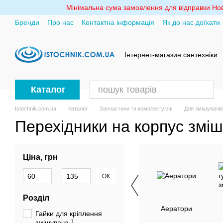
Перейти до основного контенту
Мінімальна сума замовлення для відправки Ново
Бренди
Про нас
Контактна інформація
Як до нас доїхати
Політика конфіденційності
Інтернет-магазин сантехніки
Каталог
Istochnik.com.ua
Каталог
Запчастини та комплектуючі
Для змішувачів
Перехідники на корпус змі
Ціна, грн
Від Ціна, грн
До Ціна, грн
ОК
Розділ
Аератори
Гайки для кріплення
1
змішувача