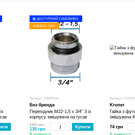
змішувачів
картриджа
🏪 ДОСТУПНИЙ САМОВИВІЗ
ЗНИЖКА -25%
Артикул: 108405см
Артикул: CV029
Без бренда
Kroner
із
Перехідник М22-1,5 х 3/4" З із
Гайка з фут
усак
корпусу змішувача на гусак
змішувача 
180 грн
пити
Купити
74 грн
135 грн
В наявності
В наявності