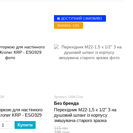
змішувача
картриджа
змішувача
🏪 ДОСТУПНИЙ САМОВИВІЗ
ЗНИЖКА -13%
538
Артикул: 108417см
Без бренда
оркою для настінного
Перехідник М22-1,5 х 1/2" З на
Kroner KRP - ESG929
душовий шланг із корпусу
змішувача старого зразка
Купити
115 грн
100 грн