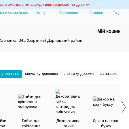
антаженість не завжди відповідаємо на дзвінки.
уки про магазин
Порівняння
Укр
Рус
Бажання
Вхід
Мій кошик
 Харченка, 34а (Бортничі) Дарницький район
опулярністю
спочатку дешевше
спочатку дорожчі
за назвою
ійки
Гайки для
Декоративна
Декор на кран
ури
кріплення
гайка
буксу