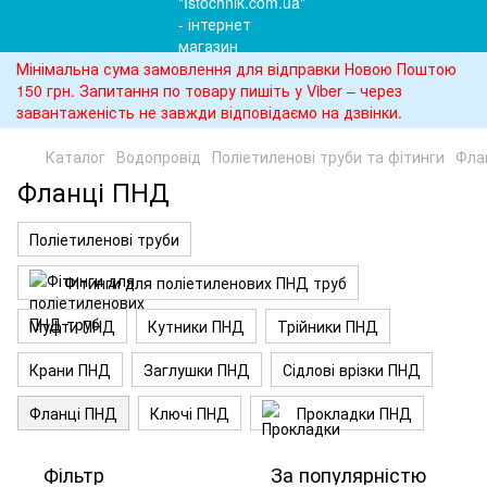
Мінімальна сума замовлення для відправки Новою Поштою
150 грн. Запитання по товару пишіть у Viber – через
завантаженість не завжди відповідаємо на дзвінки.
Каталог
Водопровід
Поліетиленові труби та фітинги
Фла
Фланці ПНД
Поліетиленові труби
Фітинги для поліетиленових ПНД труб
Муфти ПНД
Кутники ПНД
Трійники ПНД
Крани ПНД
Заглушки ПНД
Сідлові врізки ПНД
Фланці ПНД
Ключі ПНД
Прокладки ПНД
Фільтр
За популярністю