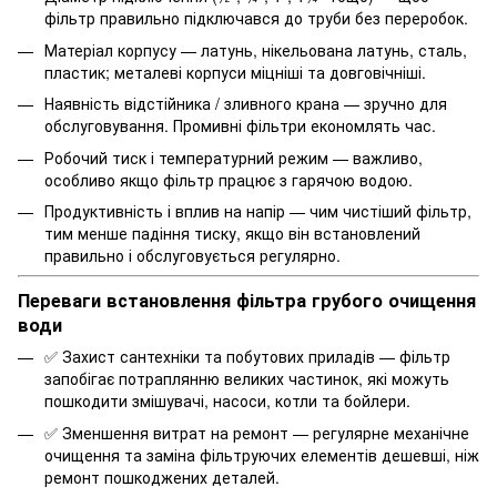
фільтр правильно підключався до труби без переробок.
Матеріал корпусу
— латунь, нікельована латунь, сталь,
пластик; металеві корпуси міцніші та довговічніші.
Наявність відстійника / зливного крана
— зручно для
обслуговування.
Промивні фільтри
економлять час.
Робочий тиск і температурний режим
— важливо,
особливо якщо фільтр працює з гарячою водою.
Продуктивність і вплив на напір
— чим чистіший фільтр,
тим менше падіння тиску, якщо він встановлений
правильно і обслуговується регулярно.
Переваги встановлення фільтра грубого очищення
води
✅
Захист сантехніки та побутових приладів
— фільтр
запобігає потраплянню великих частинок, які можуть
пошкодити змішувачі,
насоси
, котли та бойлери.
✅
Зменшення витрат на ремонт
— регулярне механічне
очищення та заміна фільтруючих елементів дешевші, ніж
ремонт пошкоджених деталей.