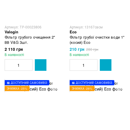
Артикул: ТР-00023806
Артикул: 13167свсм
Valogin
Eco
Фільтр грубого очищення 2"
Фільтр грубої очистки води 1"
ВВ V&G 3шт.
(косий) Eco
2 110 грн
210 грн
280 грн
В наявності
В наявності
🏪 ДОСТУПНИЙ САМОВИВІЗ
🏪 ДОСТУПНИЙ САМОВИВІЗ
ЗНИЖКА -25%
ЗНИЖКА -26%