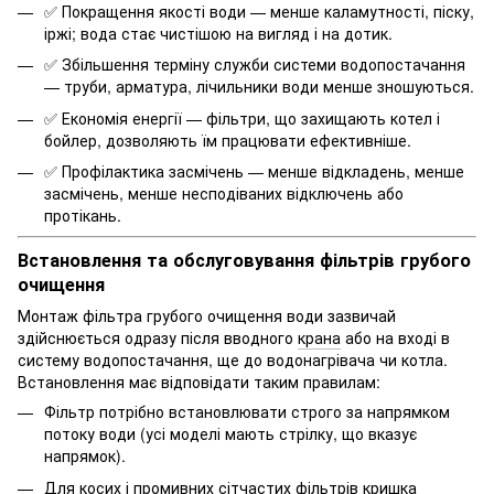
✅
Покращення якості води
— менше каламутності, піску,
іржі; вода стає чистішою на вигляд і на дотик.
✅
Збільшення терміну служби системи водопостачання
— труби, арматура,
лічильники води
менше зношуються.
✅
Економія енергії
— фільтри, що захищають котел і
бойлер, дозволяють їм працювати ефективніше.
✅
Профілактика засмічень
— менше відкладень, менше
засмічень, менше несподіваних відключень або
протікань.
Встановлення та обслуговування фільтрів грубого
очищення
Монтаж фільтра грубого очищення води зазвичай
здійснюється одразу після вводного
крана
або на вході в
систему водопостачання, ще до водонагрівача чи котла.
Встановлення має відповідати таким правилам:
Фільтр потрібно встановлювати строго за напрямком
потоку води (усі моделі мають стрілку, що вказує
напрямок).
Для косих і промивних сітчастих фільтрів кришка