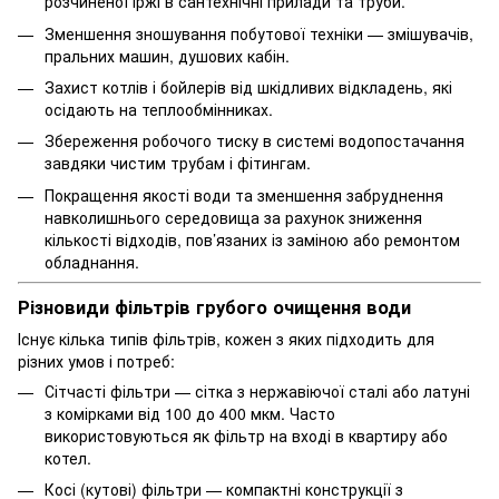
розчиненої іржі в сантехнічні прилади та труби.
Зменшення зношування побутової техніки — змішувачів,
пральних машин, душових кабін.
Захист котлів і бойлерів від шкідливих відкладень, які
осідають на теплообмінниках.
Збереження робочого тиску в системі водопостачання
завдяки чистим трубам і фітингам.
Покращення якості води та зменшення забруднення
навколишнього середовища за рахунок зниження
кількості відходів, пов’язаних із заміною або ремонтом
обладнання.
Різновиди фільтрів грубого очищення води
Існує кілька типів фільтрів, кожен з яких підходить для
різних умов і потреб:
Сітчасті фільтри
— сітка з нержавіючої сталі або латуні
з комірками від 100 до 400 мкм. Часто
використовуються як фільтр на вході в квартиру або
котел.
Косі (кутові) фільтри
— компактні конструкції з