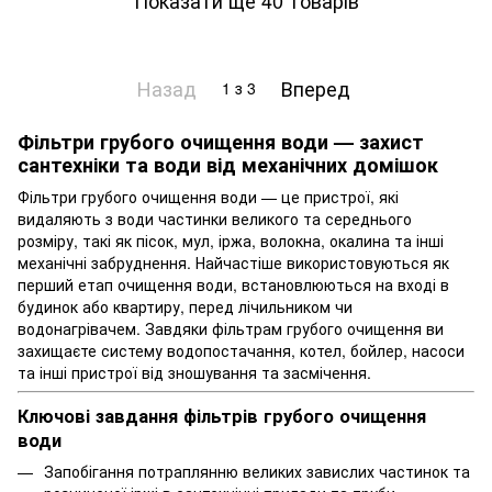
Назад
Вперед
1
з 3
Фільтри грубого очищення води — захист
сантехніки та води від механічних домішок
Фільтри грубого очищення води — це пристрої, які
видаляють з води частинки великого та середнього
розміру, такі як пісок, мул, іржа, волокна, окалина та інші
механічні забруднення. Найчастіше використовуються як
перший етап очищення води
, встановлюються на вході в
будинок або квартиру, перед лічильником чи
водонагрівачем. Завдяки фільтрам грубого очищення ви
захищаєте систему водопостачання, котел, бойлер, насоси
та інші пристрої від зношування та засмічення.
Ключові завдання фільтрів грубого очищення
води
Запобігання потраплянню великих завислих частинок та