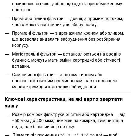
нахиленою сіткою, добре підходять при обмеженому
просторі.
Прямі або лінійні фільтри
— довші, з прямим потоком,
часто мають відстійник для збору осаду.
Промивні фільтри
— з дренажним краном або зливом,
що дозволяє видаляти забруднення без розбирання
корпусу.
Магістральні фільтри
— встановлюються на вводі в
будинок, можуть мати змінні картриджі або сітчасті
вставки.
Самоочисні фільтри
— з автоматичним або
напівавтоматичним промиванням, часто оснащені
манометром для контролю забруднення.
Ключові характеристики, на які варто звертати
увагу
Розмір комірок фільтруючої сітки або картриджа
— від
~50 мкм до 400 мкм; чим менша комірка, тим чистіша
вода, але більший опір потоку.
Діаметр підключення (½", ¾", 1", 1¼" тощо)
— щоб