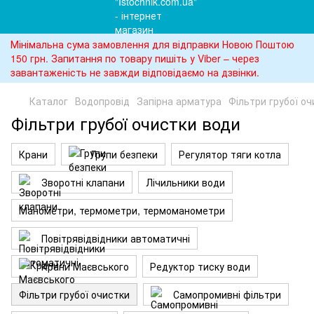
Мінімальна сума замовлення для відправки Новою Поштою
150 грн. Запитання по товару пишіть у Viber – через
завантаженість не завжди відповідаємо на дзвінки.
Каталог
Водопровід
Запірна арматура
Фільтри грубої о
Фільтри грубої очистки води
Крани
Групи безпеки
Регулятор тяги котла
Зворотні клапани
Лічильники води
Манометри, термометри, термоманометри
Повітрявідвідники автоматичні
Крани Маєвського
Редуктор тиску води
Фільтри грубої очистки
Самопромивні фільтри