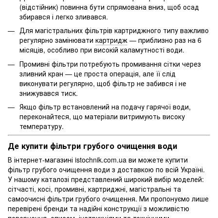
(відстійник) повинна бути спрямована вниз, щоб осад
збирався і легко зливався.
Для магістральних фільтрів картриджного типу важливо
регулярно замінювати
картридж
— приблизно раз на 6
місяців, особливо при високій каламутності води.
Промивні фільтри потребують промивання сітки через
зливний кран — це проста операція, але її слід
виконувати регулярно, щоб фільтр не забився і не
знижувався тиск.
Якщо фільтр встановлений на подачу гарячої води,
переконайтеся, що матеріали витримують високу
температуру.
Де купити фільтри грубого очищення води
В інтернет-магазині istochnik.com.ua ви можете
купити
фільтр грубого очищення води
з доставкою по всій Україні.
У нашому каталозі представлений широкий вибір моделей:
сітчасті, косі, промивні, картриджні, магістральні та
самоочисні фільтри грубого очищення. Ми пропонуємо лише
перевірені бренди та надійні конструкції з можливістю