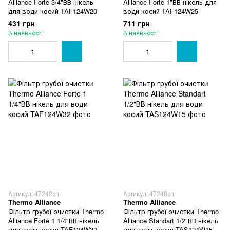
Alliance Forte 3/4"ВВ нікель
Alliance Forte 1"ВВ нікель для
для води косий TAF124W20
води косий TAF124W25
431 грн
711 грн
В наявності
В наявності
Артикул: 47242сп
Артикул: 47248сп
Thermo Alliance
Thermo Alliance
Фільтр грубої очистки Thermo
Фільтр грубої очистки Thermo
Alliance Forte 1 1/4"ВВ нікель
Alliance Standart 1/2"ВВ нікель
для води косий TAF124W32
для води косий TAS124W15