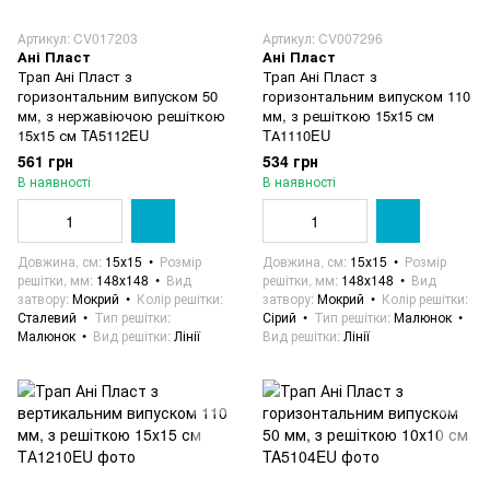
Артикул: CV017203
Артикул: CV007296
Ані Пласт
Ані Пласт
Трап Ані Пласт з
Трап Ані Пласт з
горизонтальним випуском 50
горизонтальним випуском 110
мм, з нержавіючою решіткою
мм, з решіткою 15х15 см
15х15 см TA5112EU
TА1110EU
561 грн
534 грн
В наявності
В наявності
Довжина, см
15х15
Розмір
Довжина, см
15х15
Розмір
решітки, мм
148х148
Вид
решітки, мм
148х148
Вид
затвору
Мокрий
Колір решітки
затвору
Мокрий
Колір решітки
Сталевий
Тип решітки
Сірий
Тип решітки
Малюнок
Малюнок
Вид решітки
Лінії
Вид решітки
Лінії