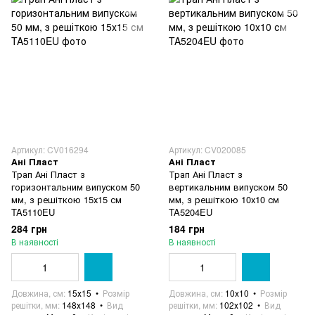
Артикул: CV016294
Артикул: CV020085
Ані Пласт
Ані Пласт
Трап Ані Пласт з
Трап Ані Пласт з
горизонтальним випуском 50
вертикальним випуском 50
мм, з решіткою 15х15 см
мм, з решіткою 10х10 см
TA5110EU
TA5204EU
284 грн
184 грн
В наявності
В наявності
Довжина, см
15х15
Розмір
Довжина, см
10х10
Розмір
решітки, мм
148х148
Вид
решітки, мм
102х102
Вид