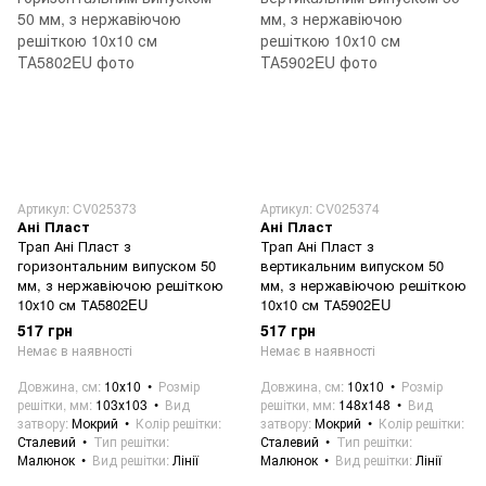
Артикул: CV025373
Артикул: CV025374
Ані Пласт
Ані Пласт
Трап Ані Пласт з
Трап Ані Пласт з
горизонтальним випуском 50
вертикальним випуском 50
мм, з нержавіючою решіткою
мм, з нержавіючою решіткою
10х10 см ТА5802EU
10х10 см ТА5902EU
517 грн
517 грн
Немає в наявності
Немає в наявності
Довжина, см
10х10
Розмір
Довжина, см
10х10
Розмір
решітки, мм
103х103
Вид
решітки, мм
148х148
Вид
затвору
Мокрий
Колір решітки
затвору
Мокрий
Колір решітки
Сталевий
Тип решітки
Сталевий
Тип решітки
Малюнок
Вид решітки
Лінії
Малюнок
Вид решітки
Лінії