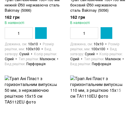
нижній Ø50 нержавіюча сталь
боковий Ø50 нержавіюча
Bakimay (5066)
сталь Bakimay (5056)
162 грн
162 грн
В наявності
В наявності
Довжина, см
10х10
Розмір
Довжина, см
10х10
Розмір
решітки, мм
100х100
Вид
решітки, мм
100х100
Вид
затвору
Сухий
Колір решітки
затвору
Сухий
Колір решітки
Сірий
Тип решітки
Малюнок
Сірий
Тип решітки
Малюнок
Вид решітки
Перфорація
Вид решітки
Перфорація