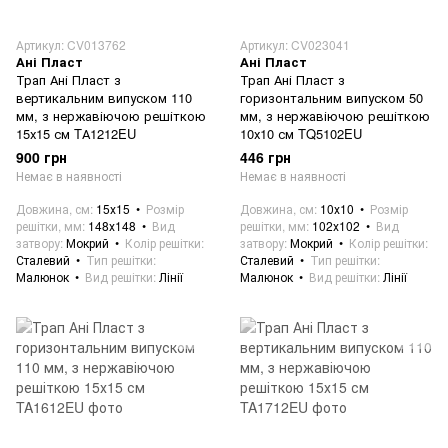
Артикул: CV013762
Артикул: CV023041
Ані Пласт
Ані Пласт
Трап Ані Пласт з
Трап Ані Пласт з
вертикальним випуском 110
горизонтальним випуском 50
мм, з нержавіючою решіткою
мм, з нержавіючою решіткою
15х15 см TА1212EU
10х10 см TQ5102EU
900 грн
446 грн
Немає в наявності
Немає в наявності
Довжина, см
15х15
Розмір
Довжина, см
10х10
Розмір
решітки, мм
148х148
Вид
решітки, мм
102х102
Вид
затвору
Мокрий
Колір решітки
затвору
Мокрий
Колір решітки
Сталевий
Тип решітки
Сталевий
Тип решітки
Малюнок
Вид решітки
Лінії
Малюнок
Вид решітки
Лінії