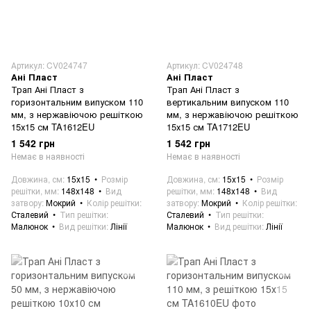
Артикул: CV024747
Артикул: CV024748
Ані Пласт
Ані Пласт
Трап Ані Пласт з
Трап Ані Пласт з
горизонтальним випуском 110
вертикальним випуском 110
мм, з нержавіючою решіткою
мм, з нержавіючою решіткою
15х15 см TA1612EU
15х15 см TA1712EU
1 542 грн
1 542 грн
Немає в наявності
Немає в наявності
Довжина, см
15х15
Розмір
Довжина, см
15х15
Розмір
решітки, мм
148х148
Вид
решітки, мм
148х148
Вид
затвору
Мокрий
Колір решітки
затвору
Мокрий
Колір решітки
Сталевий
Тип решітки
Сталевий
Тип решітки
Малюнок
Вид решітки
Лінії
Малюнок
Вид решітки
Лінії