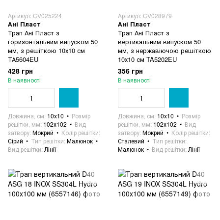
Артикул: CV025224
Артикул: CV028979
Ані Пласт
Ані Пласт
Трап Ані Пласт з
Трап Ані Пласт з
горизонтальним випуском 50
вертикальним випуском 50
мм, з решіткою 10х10 см
мм, з нержавіючою решіткою
ТА5604EU
10х10 см TA5202EU
428 грн
356 грн
В наявності
В наявності
Довжина, см
10х10
Розмір
Довжина, см
10х10
Розмір
решітки, мм
102х102
Вид
решітки, мм
102х102
Вид
затвору
Мокрий
Колір решітки
затвору
Мокрий
Колір решітки
Сірий
Тип решітки
Малюнок
Сталевий
Тип решітки
Вид решітки
Лінії
Малюнок
Вид решітки
Лінії