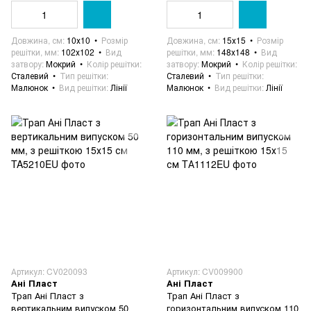
Довжина, см
10х10
Розмір
Довжина, см
15х15
Розмір
решітки, мм
102х102
Вид
решітки, мм
148х148
Вид
затвору
Мокрий
Колір решітки
затвору
Мокрий
Колір решітки
Сталевий
Тип решітки
Сталевий
Тип решітки
Малюнок
Вид решітки
Лінії
Малюнок
Вид решітки
Лінії
Артикул: CV020093
Артикул: CV009900
Ані Пласт
Ані Пласт
Трап Ані Пласт з
Трап Ані Пласт з
вертикальним випуском 50
горизонтальним випуском 110