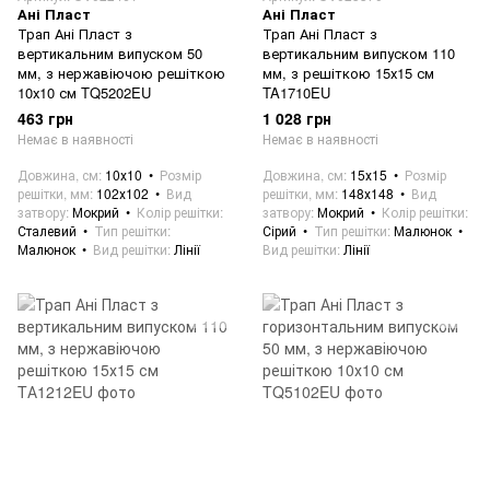
Ані Пласт
Ані Пласт
Трап Ані Пласт з
Трап Ані Пласт з
вертикальним випуском 50
вертикальним випуском 110
мм, з нержавіючою решіткою
мм, з решіткою 15х15 см
10х10 см TQ5202EU
TA1710EU
463 грн
1 028 грн
Немає в наявності
Немає в наявності
Довжина, см
10х10
Розмір
Довжина, см
15х15
Розмір
решітки, мм
102х102
Вид
решітки, мм
148х148
Вид
затвору
Мокрий
Колір решітки
затвору
Мокрий
Колір решітки
Сталевий
Тип решітки
Сірий
Тип решітки
Малюнок
Малюнок
Вид решітки
Лінії
Вид решітки
Лінії