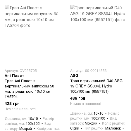
Артикул: CV025705
Артикул: 00-00014553
Ані Пласт
ASG
Трап Ані Пласт з
Трап вертикальний D40 ASG
вертикальним випуском 50
19 GREY SS304L Hydro
мм, з решіткою 10х10 см
100х100 мм (6557151)
TA5704
486 грн
428 грн
Немає в наявності
Немає в наявності
Довжина, см
10х10
Розмір
решітки, мм
100х100
Вид
Довжина, см
10х10
Розмір
затвору
Мокрий
Колір решітки
решітки, мм
102х102
Вид
Сірий
Тип решітки
Малюнок
затвору
Мокрий
Колір решітки