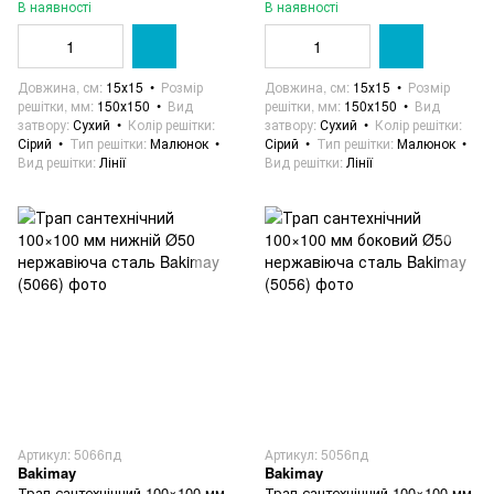
В наявності
В наявності
Довжина, см
15х15
Розмір
Довжина, см
15х15
Розмір
решітки, мм
150х150
Вид
решітки, мм
150х150
Вид
затвору
Сухий
Колір решітки
затвору
Сухий
Колір решітки
Сірий
Тип решітки
Малюнок
Сірий
Тип решітки
Малюнок
Вид решітки
Лінії
Вид решітки
Лінії
Артикул: 5066пд
Артикул: 5056пд
Bakimay
Bakimay
Трап сантехнічний 100×100 мм
Трап сантехнічний 100×100 мм