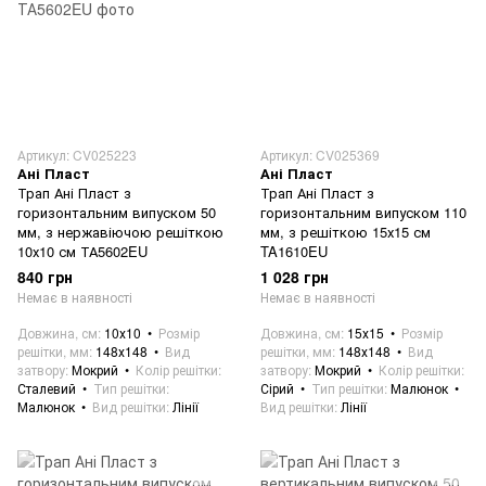
Артикул: CV025223
Артикул: CV025369
Ані Пласт
Ані Пласт
Трап Ані Пласт з
Трап Ані Пласт з
горизонтальним випуском 50
горизонтальним випуском 110
мм, з нержавіючою решіткою
мм, з решіткою 15х15 см
10х10 см ТА5602EU
TA1610EU
840 грн
1 028 грн
Немає в наявності
Немає в наявності
Довжина, см
10х10
Розмір
Довжина, см
15х15
Розмір
решітки, мм
148х148
Вид
решітки, мм
148х148
Вид
затвору
Мокрий
Колір решітки
затвору
Мокрий
Колір решітки
Сталевий
Тип решітки
Сірий
Тип решітки
Малюнок
Малюнок
Вид решітки
Лінії
Вид решітки
Лінії