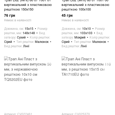
вертикальний з пластиковою
вертикальний з пластиковою
решіткою 150х150
решіткою 100х100
76 грн
45 грн
Немає в наявності
Немає в наявності
Довжина, см
15х15
Розмір
Довжина, см
10х10
Розмір
решітки, мм
148х148
Вид
решітки, мм
103х103
Вид
затвору
Сухий
Колір решітки
затвору
Мокрий
Колір решітки
Сірий
Тип решітки
Малюнок
Сірий
Тип решітки
Малюнок
Вид решітки
Лінії
Вид решітки
Лінії
Артикул: CV022461
Артикул: CV025370