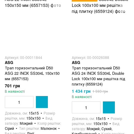
Артикул: 00-00011844
Артикул: 00-00026088
ASG
ASG
Трап горизонтальний D50
Трап горизонтальний D50
ASG 22 INOX SS304L 150х150
ASG 24 INOX SS304L Double
мм (6557153)
Lock 100х100 мм решітка під
плитку (6559124)
701 грн
1 434 грн
В наявності
1 593 грн
В наявності
Довжина, см
15х15
Розмір
решітки, мм
150х150
Вид
Довжина, см
15х15
Розмір
затвору
Мокрий
Колір решітки
решітки, мм
150х150
Вид
Сірий
Тип решітки
Малюнок
затвору
Мокрий, Сухий,
Вид решітки
Лінії
Комбінований
Колір решітки