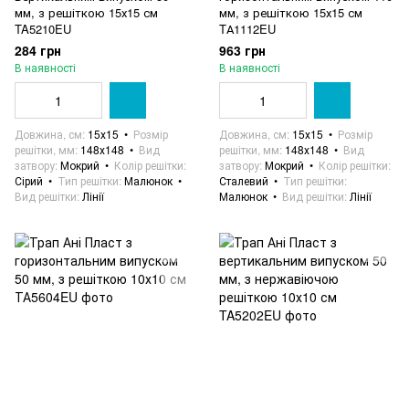
мм, з решіткою 15х15 см
мм, з решіткою 15х15 см
TA5210EU
TА1112EU
284 грн
963 грн
В наявності
В наявності
Довжина, см
15х15
Розмір
Довжина, см
15х15
Розмір
решітки, мм
148х148
Вид
решітки, мм
148х148
Вид
затвору
Мокрий
Колір решітки
затвору
Мокрий
Колір решітки
Сірий
Тип решітки
Малюнок
Сталевий
Тип решітки
Вид решітки
Лінії
Малюнок
Вид решітки
Лінії