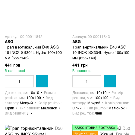
Артикул: 00-00011842
Артикул: 00-00011843
ASG
ASG
Трап вертикальний D40 ASG
Трап вертикальний D40 ASG
18 INOX SS304L Hydro 100х100
19 INOX SS304L Hydro 100х100
мм (6557146)
мм (6557149)
441 грн
441 грн
В наявності
В наявності
Довжина, см
10х10
Розмір
Довжина, см
10х10
Розмір
решітки, мм
100х100
Вид
решітки, мм
100х100
Вид
затвору
Мокрий
Колір решітки
затвору
Мокрий
Колір решітки
Сірий
Тип решітки
Малюнок
Сірий
Тип решітки
Малюнок
Вид решітки
Лінії
Вид решітки
Лінії
БЕЗКОШТОВНА ДОСТАВКА
ЗНИЖКА -10%