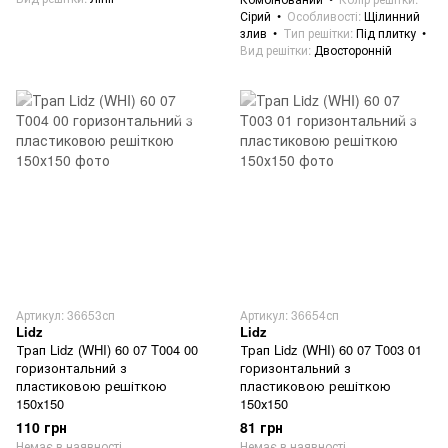
Сірий
Особливості
Щілинний
злив
Тип решітки
Під плитку
Вид решітки
Двосторонній
Артикул: 36653сп
Артикул: 36654сп
Lidz
Lidz
Трап Lidz (WHI) 60 07 T004 00
Трап Lidz (WHI) 60 07 T003 01
горизонтальний з
горизонтальний з
пластиковою решіткою
пластиковою решіткою
150х150
150х150
110 грн
81 грн
Немає в наявності
Немає в наявності