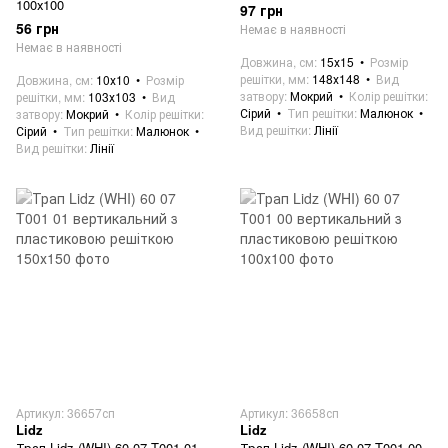
100х100
97 грн
56 грн
Немає в наявності
Немає в наявності
Довжина, см
15х15
Розмір
решітки, мм
148х148
Вид
Довжина, см
10х10
Розмір
затвору
Мокрий
Колір решітки
решітки, мм
103х103
Вид
Сірий
Тип решітки
Малюнок
затвору
Мокрий
Колір решітки
Вид решітки
Лінії
Сірий
Тип решітки
Малюнок
Вид решітки
Лінії
Артикул: 36657сп
Артикул: 36658сп
Lidz
Lidz
Трап Lidz (WHI) 60 07 T001 01
Трап Lidz (WHI) 60 07 T001 00