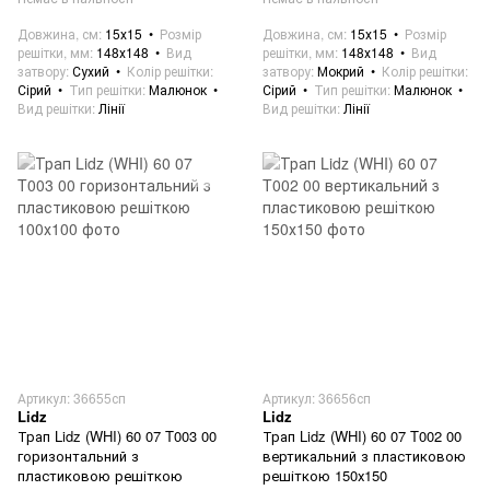
Довжина, см
15х15
Розмір
Довжина, см
15х15
Розмір
решітки, мм
148х148
Вид
решітки, мм
148х148
Вид
затвору
Сухий
Колір решітки
затвору
Мокрий
Колір решітки
Сірий
Тип решітки
Малюнок
Сірий
Тип решітки
Малюнок
Вид решітки
Лінії
Вид решітки
Лінії
Артикул: 36655сп
Артикул: 36656сп
Lidz
Lidz
Трап Lidz (WHI) 60 07 T003 00
Трап Lidz (WHI) 60 07 T002 00
горизонтальний з
вертикальний з пластиковою
пластиковою решіткою
решіткою 150х150