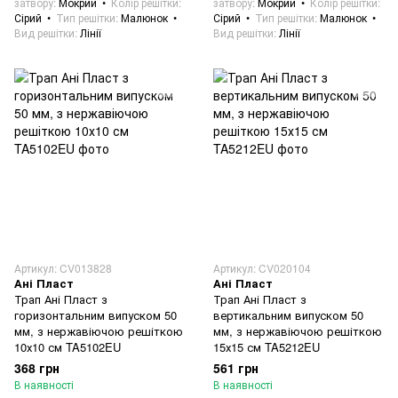
затвору
Мокрий
Колір решітки
затвору
Мокрий
Колір решітки
Сірий
Тип решітки
Малюнок
Сірий
Тип решітки
Малюнок
Вид решітки
Лінії
Вид решітки
Лінії
Артикул: CV013828
Артикул: CV020104
Ані Пласт
Ані Пласт
Трап Ані Пласт з
Трап Ані Пласт з
горизонтальним випуском 50
вертикальним випуском 50
мм, з нержавіючою решіткою
мм, з нержавіючою решіткою
10х10 см TA5102EU
15х15 см TA5212EU
368 грн
561 грн
В наявності
В наявності