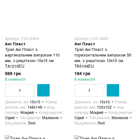
Артикул: CV012904
Артикул: CV014682
Ані Пласт
Ані Пласт
Трап Ані Пласт з
Трап Ані Пласт з
вертикальним випуском 110
горизонтальним випуском 50
мм, з решіткою 15х15 см
мм, з решіткою 10х10 см
TА1210EU
TA5104EU
569 грн
184 грн
В наявності
В наявності
Довжина, см
15х15
Розмір
Довжина, см
10х10
Розмір
решітки, мм
148х148
Вид
решітки, мм
102х102
Вид
затвору
Мокрий
Колір решітки
затвору
Мокрий
Колір решітки
Сірий
Тип решітки
Малюнок
Сірий
Тип решітки
Малюнок
Вид решітки
Лінії
Вид решітки
Лінії