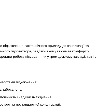
 підключення сантехнічного приладу до каналізації та
ного гідрозатвора, завдяки якому гігієна та комфорт у
ектна робота пісуара — як у громадському закладі, так і в
ливостями підключення:
ід забруднень.
вічність і надійність з’єднання.
стору та нестандартної конфігурації.