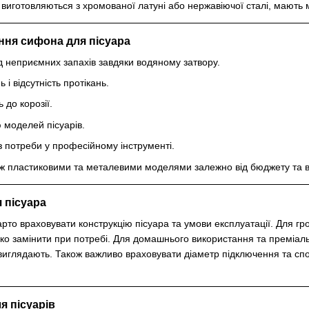
виготовляються з хромованої латуні або нержавіючої сталі, мають мі
ння сифона для пісуара
д неприємних запахів завдяки водяному затвору.
 і відсутність протікань.
ь до корозії.
ю моделей пісуарів.
 потреби у професійному інструменті.
ж пластиковими та металевими моделями залежно від бюджету та в
 пісуара
рто враховувати конструкцію пісуара та умови експлуатації. Для гро
егко замінити при потребі. Для домашнього використання та преміал
 виглядають. Також важливо враховувати діаметр підключення та спос
я пісуарів