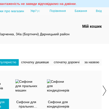
антаженість не завжди відповідаємо на дзвінки.
уки про магазин
Порівняння
Укр
Рус
Бажання
Вхід
Мій кошик
 Харченка, 34а (Бортничі) Дарницький район
опулярністю
спочатку дешевше
спочатку дорожчі
за назвою
для
Сифони для
Сифони для
в
пральних
кондиціонерів