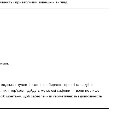
цність і привабливий зовнішній вигляд.
имог.
мадських туалетів частіше обирають прості та надійні
ьних інтер’єрів підійдуть металеві сифони — вони не лише
іб монтажу, щоб забезпечити герметичність і довговічність