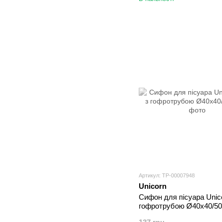
Артикул: ТР-00007948
Unicorn
Сифон для пісуара Unic
гофротрубою Ø40х40/50