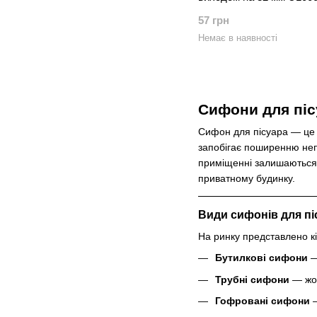
57 грн
Немає в наявності
Сифони для піс
Сифон для пісуара — це 
запобігає поширенню непр
приміщенні залишаються н
приватному будинку.
Види сифонів для пі
На ринку представлено кі
Бутилкові сифони
—
Трубні сифони
— жор
Гофровані сифони
—