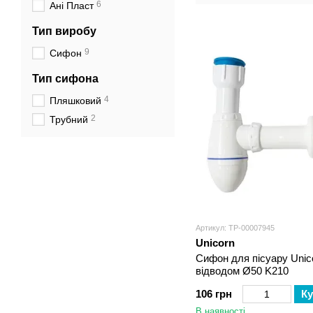
6
мийок
Ані Пласт
Тип виробу
9
Сифон
Тип сифона
4
Пляшковий
2
Трубний
Артикул: ТР-00007945
Unicorn
Cифон для пісуару Unic
відводом Ø50 K210
106 грн
Ку
В наявності