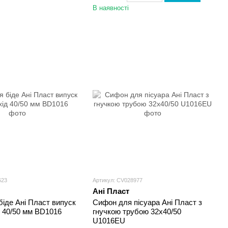
В наявності
623
Артикул: CV028977
Ані Пласт
іде Ані Пласт випуск
Сифон для пісуара Ані Пласт з
д 40/50 мм BD1016
гнучкою трубою 32x40/50
U1016EU