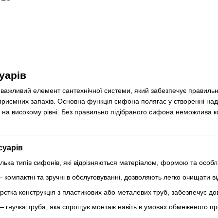
уарів
важливий елемент сантехнічної системи, який забезпечує правильне
иємних запахів. Основна функція сифона полягає у створенні надій
а високому рівні. Без правильно підібраного сифона неможлива кор
суарів
лька типів сифонів, які відрізняються матеріалом, формою та особ
 компактні та зручні в обслуговуванні, дозволяють легко очищати в
стка конструкція з пластикових або металевих труб, забезпечує довго
 гнучка труба, яка спрощує монтаж навіть в умовах обмеженого про