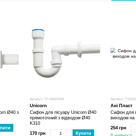
піддонів
Артикул: ТР-00007949
Артикул: CV023
Unicorn
Ані Пласт
orn Ø40 з
Cифон для пісуару Unicorn Ø40
Сифон для п
прямоточний з відводом Ø40
виходом на
K310
пити
254 грн
170 грн
Купити
В наявності