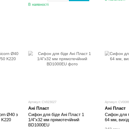
В наявності
Артикул: CV023027
Артикул: CV008
Ані Пласт
Ані Пласт
orn Ø40 з
Сифон для біде Ані Пласт 1
Сифон для б
 K220
1/4"х32 мм прямотечійний
64 мм, вихі
BD1000EU