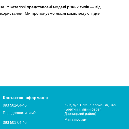
a. У каталозі представлені моделі різних типів — від
використання. Ми пропонуємо якісні комплектуючі для
Контактна інформація
093 501-04-46
Київ, вул. Євгена Харченка, 34а
(Бортничі, лівий берег,
Передзвонити вам?
Дарницький район)
Мапа проїзду
093 501-04-46