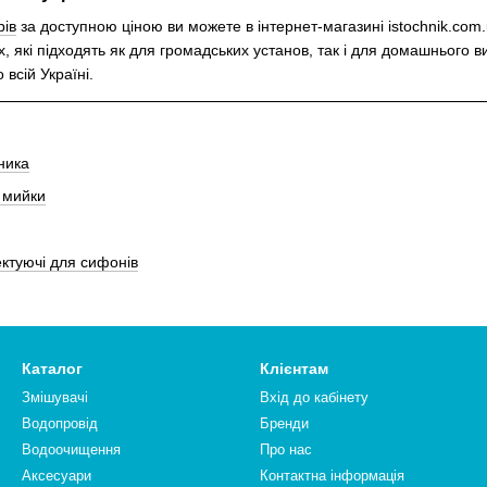
рів
за доступною ціною ви можете в інтернет-магазині istochnik.com.u
 які підходять як для громадських установ, так і для домашнього 
 всій Україні.
ника
 мийки
ктуючі для сифонів
Каталог
Клієнтам
Змішувачі
Вхід до кабінету
Водопровід
Бренди
Водоочищення
Про нас
Аксесуари
Контактна інформація