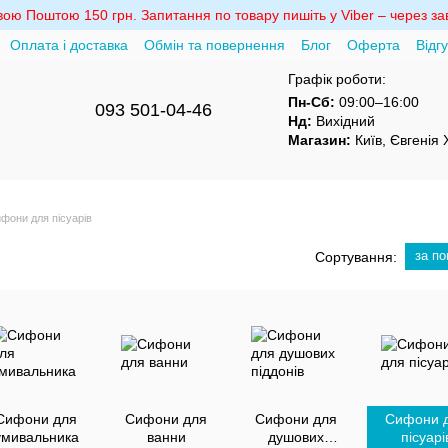
ю Поштою 150 грн. Запитання по товару пишіть у Viber – через зав
Оплата і доставка
Обмін та повернення
Блог
Оферта
Відг
Графік роботи:
Пн-Сб:
09:00–16:00
093 501-04-46
Нд:
Вихідний
Магазин:
Київ, Євгенія
фони для пісуарів
за п
Сортування:
Сифони для
Сифони для
Сифони для
Сифони 
умивальника
ванни
душових
пісуарі