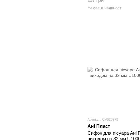
137 грн
Немає в наявності
Артикул: CV028978
Ані Пласт
Сифон для пісуара Ані 
виходом на 32 мм U100