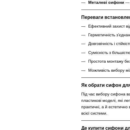
Металеві сифони
— 
Переваги встановле
Ефективний захист ві
Герметичність з’єднань
Довговічність і стійкіст
Сумісність з більшіст
Простота монтажу без
Можливість вибору мі
Як обрати сифон для
Під час вибору сифона ва
пластикові моделі, які л
практичні, а й естетично
всієї системи.
Де купити сифони дл