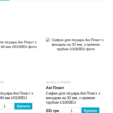
машин
030
Артикул: CV008624
Ані Пласт
ісуара Ані Пласт з
Сифон для пісуара Ані Пласт з
 40 мм U0100EU
виходом на 32 мм, з прямою
трубою U1003EU
Купити
231 грн
Купити