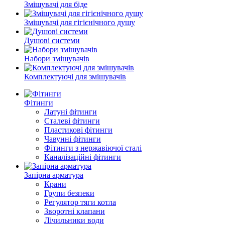
Змішувачі для біде
Змішувачі для гігієнічного душу
Душові системи
Набори змішувачів
Комплектуючі для змішувачів
Фітинги
Латуні фітинги
Сталеві фітинги
Пластикові фітинги
Чавунні фітинги
Фітинги з нержавіючої сталі
Каналізаційні фітинги
Запірна арматура
Крани
Групи безпеки
Регулятор тяги котла
Зворотні клапани
Лічильники води