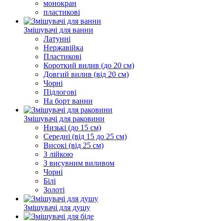
монокран
пластикові
Змішувачі для ванни
Латунні
Нержавійка
Пластикові
Короткий вилив (до 20 см)
Довгий вилив (від 20 см)
Чорні
Підлогові
На борт ванни
Змішувачі для раковини
Низькі (до 15 см)
Середні (від 15 до 25 см)
Високі (від 25 см)
З лійкою
З висувним виливом
Чорні
Білі
Золоті
Змішувачі для душу