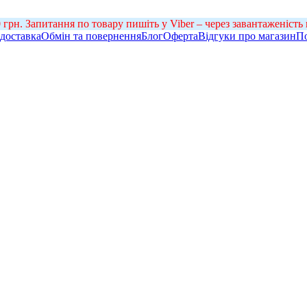
н. Запитання по товару пишіть у Viber – через завантаженість н
 доставка
Обмін та повернення
Блог
Оферта
Відгуки про магазин
По