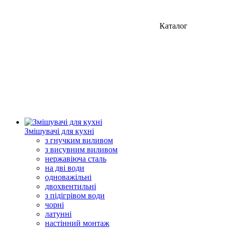
Каталог
Змішувачі для кухні
з гнучким виливом
з висувним виливом
нержавіюча сталь
на дві води
одноважільні
двохвентильні
з підігрівом води
чорні
латунні
настінний монтаж