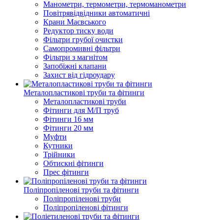
Манометри, термометри, термоманометри
Повітрявідвідники автоматичні
Крани Маєвського
Редуктор тиску води
Фільтри грубої очистки
Самопромивні фільтри
Фільтри з магнітом
Запобіжні клапани
Захист від гідроудару
Металопластикові труби та фітинги
Металопластикові труби
Фітинги для М/П труб
Фітинги 16 мм
Фітинги 20 мм
Муфти
Кутники
Трійники
Обтискні фітинги
Прес фітинги
Поліпропіленові труби та фітинги
Поліпропіленові труби
Поліпропіленові фітинги