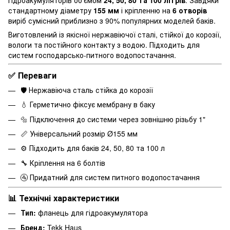
стандартному діаметру
155 мм
і кріпленню на
6 отворів
виріб сумісний приблизно з 90% популярних моделей баків.
Виготовлений із якісної нержавіючої сталі, стійкої до корозії,
вологи та постійного контакту з водою. Підходить для
систем господарсько-питного водопостачання.
✅ Переваги
🛡 Нержавіюча сталь стійка до корозії
💧 Герметично фіксує мембрану в баку
🔩 Підключення до системи через зовнішню різьбу 1"
📏 Універсальний розмір Ø155 мм
⚙️ Підходить для баків 24, 50, 80 та 100 л
🔧 Кріплення на 6 болтів
🚰 Придатний для систем питного водопостачання
📊 Технічні характеристики
Тип:
фланець для гідроакумулятора
Бренд:
Tekk Haus