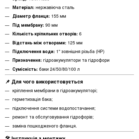
Матеріал:
нержавіюча сталь
Діаметр фланця:
155 мм
Під мембрану:
90 мм
Кількість кріпильних отворів:
6
Відстань між отворами:
125 мм
Підключення води:
1" зовнішня різьба (НР)
Призначення:
гідроакумулятори та гідрофори
Сумісність:
баки 24/50/80/100 л
📌 Для чого використовується
кріплення мембрани в гідроакумуляторі;
герметизація бака;
підключення системи водопостачання;
ремонт та обслуговування гідрофорів;
заміна пошкодженого фланця.
🛠 Інструкція з монтажу