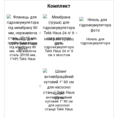
Комплект
Фланець для
Мембрана (груша)
Ніпель для
гідроакумулятора
для
гідроакумулятора
під мембрану 90
гідроакумулятора
мм, нержавіюча
Tekk Haus 24 л/ 9
сталь (Ø155 мм,
см з хвостом
1"НР) Tekk Haus
Шланг
антивібраційний
кутовий 1" 60 см
для насосної
станції Tekk Haus