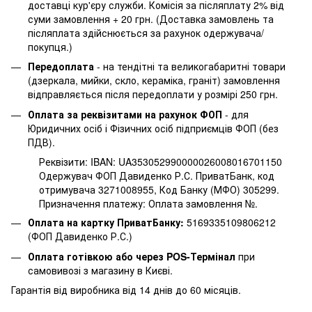
доставці кур'єру служби. Комісія за післяплату 2% від
суми замовлення + 20 грн. (Доставка замовлень та
післяплата здійснюється за рахунок одержувача/
покупця.)
Передоплата
- на тендітні та великогабаритні товари
(дзеркала, мийки, скло, кераміка, граніт) замовлення
відправляється після передоплати у розмірі 250 грн.
Оплата за реквізитами на рахунок ФОП
- для
Юридичних осіб і Фізичних осіб підприємців ФОП (без
ПДВ).
Реквізити: IBAN: UA353052990000026008016701150
Одержувач ФОП Давиденко Р.С. ПриватБанк, код
отримувача 3271008955, Код Банку (МФО) 305299.
Призначення платежу: Оплата замовлення №.
Оплата на картку ПриватБанку:
5169335109806212
(ФОП Давиденко Р.С.)
Оплата готівкою або через POS-Термінал
при
самовивозі з магазину в Києві.
Гарантія від виробника від 14 днів до 60 місяців.