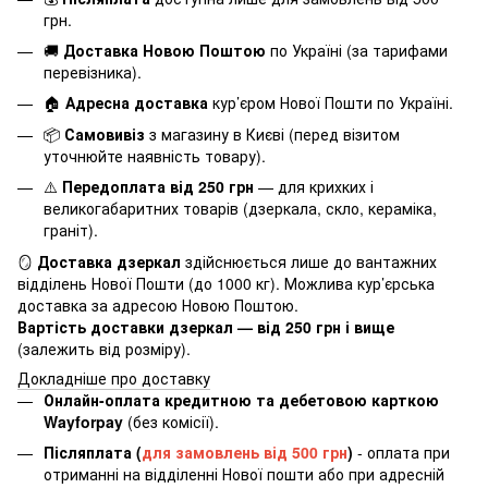
грн.
🚚
Доставка Новою Поштою
по Україні (за тарифами
перевізника).
🏠
Адресна доставка
кур’єром Нової Пошти по Україні.
📦
Самовивіз
з магазину в Києві (перед візитом
уточнюйте наявність товару).
⚠️
Передоплата від 250 грн
— для крихких і
великогабаритних товарів (дзеркала, скло, кераміка,
граніт).
🪞
Доставка дзеркал
здійснюється лише до вантажних
відділень Нової Пошти (до 1000 кг). Можлива кур’єрська
доставка за адресою Новою Поштою.
Вартість доставки дзеркал — від 250 грн і вище
(залежить від розміру).
Докладніше про доставку
Онлайн-оплата кредитною та дебетовою карткою
Wayforpay
(без комісії).
Післяплата
(
для замовлень від 500 грн
)
- оплата при
отриманні на відділенні Нової пошти або при адресній