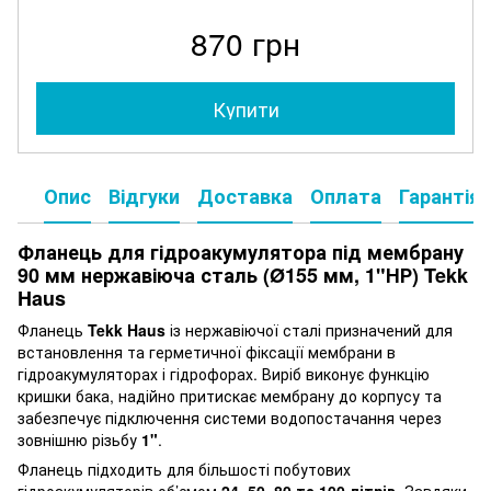
870 грн
Купити
Опис
Відгуки
Доставка
Оплата
Гарантія
Фланець для гідроакумулятора під мембрану
90 мм нержавіюча сталь (Ø155 мм, 1"НР) Tekk
Haus
Фланець
Tekk Haus
із нержавіючої сталі призначений для
встановлення та герметичної фіксації мембрани в
гідроакумуляторах і гідрофорах. Виріб виконує функцію
кришки бака, надійно притискає мембрану до корпусу та
забезпечує підключення системи водопостачання через
зовнішню різьбу
1"
.
Фланець підходить для більшості побутових
гідроакумуляторів об’ємом
24, 50, 80 та 100 літрів
. Завдяки