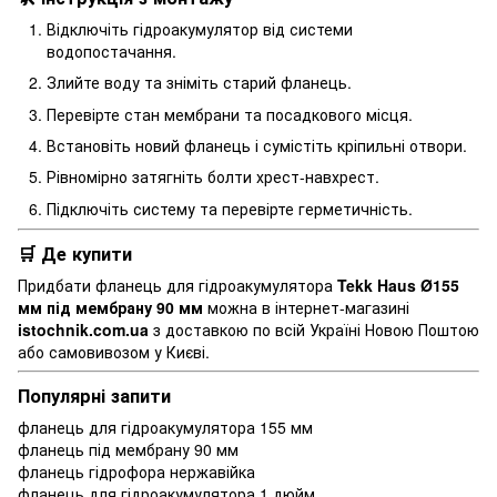
Відключіть гідроакумулятор від системи
водопостачання.
Злийте воду та зніміть старий фланець.
Перевірте стан мембрани та посадкового місця.
Встановіть новий фланець і сумістіть кріпильні отвори.
Рівномірно затягніть болти хрест-навхрест.
Підключіть систему та перевірте герметичність.
🛒 Де купити
Придбати фланець для гідроакумулятора
Tekk Haus Ø155
мм під мембрану 90 мм
можна в інтернет-магазині
istochnik.com.ua
з доставкою по всій Україні Новою Поштою
або самовивозом у Києві.
Популярні запити
фланець для гідроакумулятора 155 мм
фланець під мембрану 90 мм
фланець гідрофора нержавійка
фланець для гідроакумулятора 1 дюйм