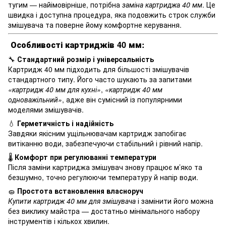
тугим — найімовірніше, потрібна
заміна картриджа 40 мм
. Це
швидка і доступна процедура, яка подовжить строк служби
змішувача та поверне йому комфортне керування.
Особливості картриджів 40 мм:
🔧
Стандартний розмір і універсальність
Картридж 40 мм підходить для більшості змішувачів
стандартного типу. Його часто шукають за запитами
«картридж 40 мм для кухні»
,
«картридж 40 мм
одноважільний»
, адже він сумісний із популярними
моделями змішувачів.
💧
Герметичність і надійність
Завдяки якісним ущільнювачам картридж запобігає
витіканню води, забезпечуючи стабільний і рівний напір.
🌡️
Комфорт при регулюванні температури
Після заміни картриджа змішувач знову працює м’яко та
безшумно, точно регулюючи температуру й напір води.
🧽
Простота встановлення власноруч
Купити картридж 40 мм для змішувача
і замінити його можна
без виклику майстра — достатньо мінімального набору
інструментів і кількох хвилин.