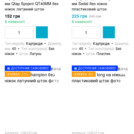
мм Qtap Spojeni QT40MM без
мм Sedal без ніжок
ніжок латунний шток
пластиковий шток
152 грн
225 грн
240 грн
В наявності
В наявності
Тип виробу
Картридж
Діаметр,
Тип виробу
Картридж
Діаметр,
мм
40
Тип конструкції
Без
мм
40
Тип конструкції
Без
ніжок
Шток
Латунь
ніжок
Шток
Пластик
🏪 ДОСТУПНИЙ САМОВИВІЗ
🏪 ДОСТУПНИЙ САМОВИВІЗ
ЗНИЖКА -17%
ЗНИЖКА -6%
Артикул: 108167см
Артикул: 108151см