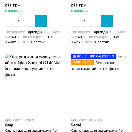
211 грн
211 грн
В наявності
В наявності
Тип виробу
Картридж
Діаметр,
Тип виробу
Картридж
Діаметр,
мм
40
Тип конструкції
На
мм
40
Тип конструкції
Без
ніжках
Шток
Пластик
ніжок
Шток
Пластик
🏪 ДОСТУПНИЙ САМОВИВІЗ
ЗНИЖКА -6%
Артикул: 11728сп
Артикул: 108147см
Qtap
Sedal
Картридж для змішувача 40
Картридж для змішувача 40