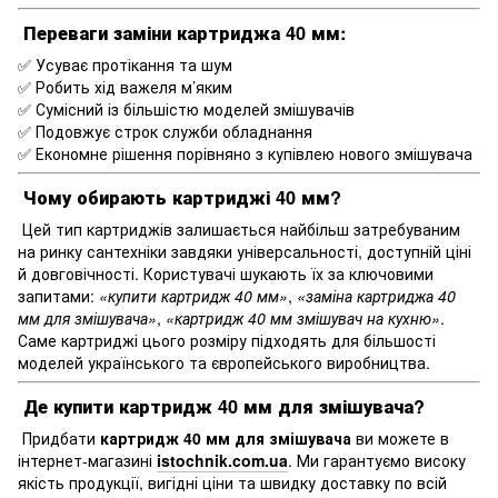
Переваги заміни картриджа 40 мм:
✅ Усуває протікання та шум
✅ Робить хід важеля м’яким
✅ Сумісний із більшістю моделей змішувачів
✅ Подовжує строк служби обладнання
✅ Економне рішення порівняно з купівлею нового змішувача
Чому обирають картриджі 40 мм?
Цей тип картриджів залишається найбільш затребуваним
на ринку сантехніки завдяки універсальності, доступній ціні
й довговічності. Користувачі шукають їх за ключовими
запитами:
«купити картридж 40 мм»
,
«заміна картриджа 40
мм для змішувача»
,
«картридж 40 мм змішувач на кухню»
.
Саме картриджі цього розміру підходять для більшості
моделей українського та європейського виробництва.
Де купити картридж 40 мм для змішувача?
Придбати
картридж 40 мм для змішувача
ви можете в
інтернет-магазині
istochnik.com.ua
. Ми гарантуємо високу
якість продукції, вигідні ціни та швидку доставку по всій