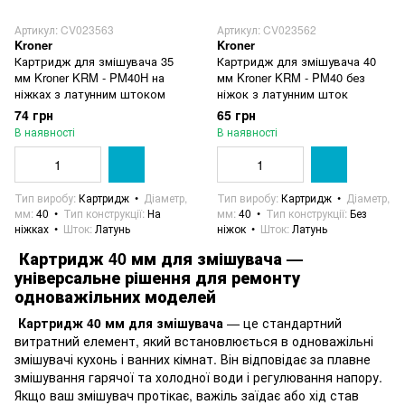
Артикул: CV023563
Артикул: CV023562
Kroner
Kroner
Картридж для змішувача 35
Картридж для змішувача 40
мм Kroner KRM - PM40H на
мм Kroner KRM - PM40 без
ніжках з латунним штоком
ніжок з латунним шток
74 грн
65 грн
В наявності
В наявності
Тип виробу
Картридж
Діаметр,
Тип виробу
Картридж
Діаметр,
мм
40
Тип конструкції
На
мм
40
Тип конструкції
Без
ніжках
Шток
Латунь
ніжок
Шток
Латунь
Картридж 40 мм для змішувача —
універсальне рішення для ремонту
одноважільних моделей
Картридж 40 мм для змішувача
— це стандартний
витратний елемент, який встановлюється в одноважільні
змішувачі кухонь і ванних кімнат. Він відповідає за плавне
змішування гарячої та холодної води і регулювання напору.
Якщо ваш змішувач протікає, важіль заїдає або хід став