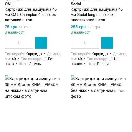
O&L
Sedal
Картридж для змішувача 40
Картридж для змішувача 40
мм O&L Champion без ніжок
мм Sedal long на ніжках
латунний шток
пластиковий шток
75 грн
255 грн
90 грн
270 грн
В наявності
В наявності
Тип виробу
Картридж
Діаметр,
Тип виробу
Картридж
Діаметр,
мм
40
Тип конструкції
Без
мм
40
Тип конструкції
На
ніжок
Шток
Латунь
ніжках
Шток
Пластик