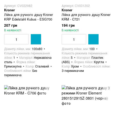
Артикул: CV022982
Артикул: CV031202
Kroner
Kroner
Лійка для ручного душу Kroner
Лійка для ручного душу Kroner
KRP Edelstahl Kubus - ESG700
KRM - C721
207 грн
194 грн
В наявності
В наявності
Діаметр лійки, мм
100х80
Діаметр лійки, мм
100
Кількість режимів перемикання
Кількість режимів перемикання
лійки
1
Матеріал
Нержавіюча
лійки
5
Матеріал
Пластик
сталь
Форма лійки
(ABS)
Форма лійки
Кругла
Прямокутна
Колір
Сталевий
Колір
Хром
Особливості лійки
Особливості лійки
Без
З перемикачем
перемикача