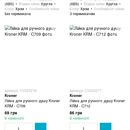
(ABS)
Форма лійки
Кругла
(ABS)
Форма лійки
Кругла
Колір
Хром
Особливості лійки
Колір
Хром
Особливості лійки
Без перемикача
З перемикачем
Артикул: CV023278
Артикул: CV023277
Kroner
Kroner
Лійка для ручного душу Kroner
Лійка для ручного душу Kroner
KRM - C709
KRM - C712
69 грн
86 грн
В наявності
В наявності