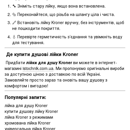
🔧 Зніміть стару лійку, якщо вона встановлена.
🔩 Переконайтеся, що різьба на шлангу ціла і чиста.
🔗 Встановіть лійку Kroner вручну, без інструментів, щоб
не пошкодити покриття.
💧 Перевірте герметичність з’єднання та увімкніть воду
для тестування.
Де купити душові лійки Kroner
Придбати
лійки для душу Kroner
ви можете в інтернет-
магазині
istochnik.com.ua
. Ми пропонуємо оригінальні вироби
за доступною ціною з доставкою по всій Україні.
Замовляйте просто зараз та оновіть вашу душову з
комфортом і вигодою!
Популярні запити:
лійка для душу Kroner
купити душову лійку Kroner
лійка Kroner з режимами
хромована лійка Kroner
універсальна лійка Kroner