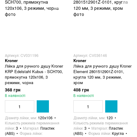
Артикул: CV031196
Артикул: CV036146
Kroner
Kroner
Лійка для ручного душу Kroner
Лійка для ручного душу Kroner
KRP Edelstahl Kubus - SCH700,
Element 2801512901Z-0101,
прямокутна 120х106, 3
кругла 120 мм, 3 режими,
режими, чорна
хром
368 грн
408 грн
В наявності
В наявності
Діаметр лійки, мм
120х106
Діаметр лійки, мм
120
Кількість режимів перемикання
Кількість режимів перемикання
лійки
3
Матеріал
Пластик
лійки
3
Матеріал
Пластик
(ABS)
Форма лійки
(ABS)
Форма лійки
Кругла