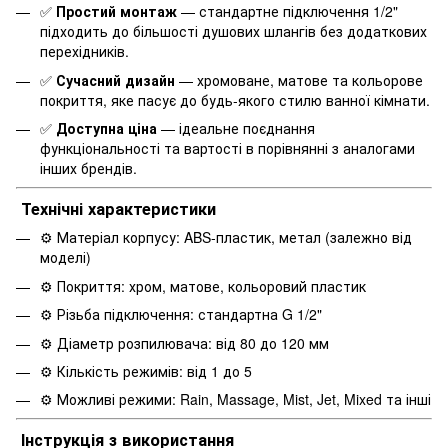
✅
Простий монтаж
— стандартне підключення 1/2"
підходить до більшості душових шлангів без додаткових
перехідників.
✅
Сучасний дизайн
— хромоване, матове та кольорове
покриття, яке пасує до будь-якого стилю ванної кімнати.
✅
Доступна ціна
— ідеальне поєднання
функціональності та вартості в порівнянні з аналогами
інших брендів.
Технічні характеристики
⚙️ Матеріал корпусу: ABS-пластик, метал (залежно від
моделі)
⚙️ Покриття: хром, матове, кольоровий пластик
⚙️ Різьба підключення: стандартна G 1/2"
⚙️ Діаметр розпилювача: від 80 до 120 мм
⚙️ Кількість режимів: від 1 до 5
⚙️ Можливі режими: Rain, Massage, Mist, Jet, Mixed та інші
Інструкція з використання