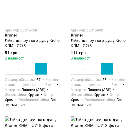
Артикул: CV015458
Артикул: CV015693
Kroner
Kroner
Лійка для ручного душу Kroner
Лійка для ручного душу Kroner
KRM - C715
KRM - C716
51 грн
111 грн
В наявності
В наявності
Діаметр лійки, мм
67
Кількість
Діаметр лійки, мм
85
Кількість
режимів перемикання лійки
1
режимів перемикання лійки
1
Матеріал
Пластик (ABS)
Матеріал
Пластик (ABS)
Форма лійки
Кругла
Колір
Форма лійки
Кругла
Колір
Хром
Особливості лійки
Без
Хром
Особливості лійки
Без
перемикача
перемикача