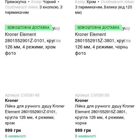
Прямокутна
Колір
Чорний
Колір
Хром
Особливості лійки
Особливості лійки
З кнопкою, З
З перемикачем, Велика (від 120
перемикачем
мм)
БЕЗКОШТОВНА ДОСТАВКА
БЕЗКОШТОВНА ДОСТАВКА
Артикул: CV036149
Артикул: CV036150
Kroner
Kroner
Лійка для ручного душу Kroner
Лійка для ручного душу Kroner
Element 2801552901Z-0101,
Element 2801552915Z-3801,
кругла 126 мм, 4 режими,
кругла 126 мм, 4 режими,
хром
чорна
999 грн
999 грн
В наявності
В наявності