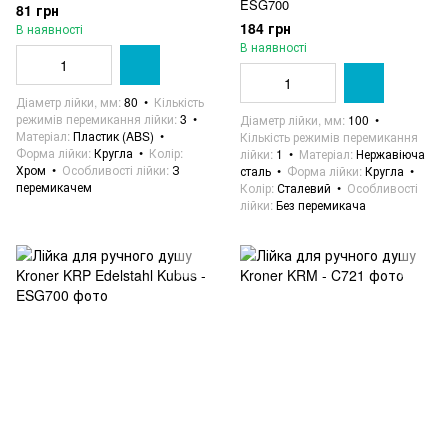
ESG700
81 грн
184 грн
В наявності
В наявності
Діаметр лійки, мм
80
Кількість
режимів перемикання лійки
3
Діаметр лійки, мм
100
Матеріал
Пластик (ABS)
Кількість режимів перемикання
Форма лійки
Кругла
Колір
лійки
1
Матеріал
Нержавіюча
Хром
Особливості лійки
З
сталь
Форма лійки
Кругла
перемикачем
Колір
Сталевий
Особливості
лійки
Без перемикача