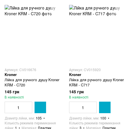
Артикул: CV016676
Артикул: CV015920
Kroner
Kroner
Лійка для ручного душу Kroner
Лійка для ручного душу Kroner
KRM - C720
KRM - C717
145 грн
145 грн
В наявності
В наявності
Діаметр лійки, мм
105
Діаметр лійки, мм
100
Кількість режимів перемикання
Кількість режимів перемикання
лійки
1
Матеріал
Пластик
лійки
3
Матеріал
Пластик