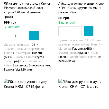
Лійка для ручного душу Kroner
Лійка для ручного душу Kroner
Element 2801552923Z-5301,
KRM - C714, кругла 65 мм, 1
кругла 126 мм, 4 режими,
режим, біла
графіт
60 грн
999 грн
В наявності
В наявності
Діаметр лійки, мм
65
Кількість
режимів перемикання лійки
1
Діаметр лійки, мм
126
Матеріал
Пластик (ABS)
Кількість режимів перемикання
Форма лійки
Кругла
Колір
лійки
4
Матеріал
Пластик
Білий
Особливості лійки
Без
(ABS)
Форма лійки
Кругла
перемикача
Колір
Графіт
Особливості
лійки
З кнопкою, З перемикачем,
Велика (від 120 мм)