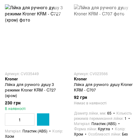
Артикул: CV035449
Артикул: CV023566
Kroner
Kroner
Лійка для ручного душу 3
Лійка для ручного душу Kroner
режими Kroner KRM - C727
KRM - C707
(хром)
92 грн
230 грн
Немає в наявності
В наявності
Діаметр лійки, мм
65
Кількість
режимів перемикання лійки
1
Матеріал
Пластик (ABS)
Форма лійки
Кругла
Колір
Матеріал
Пластик (ABS)
Колір
Хром
Особливості лійки
Без
Хром