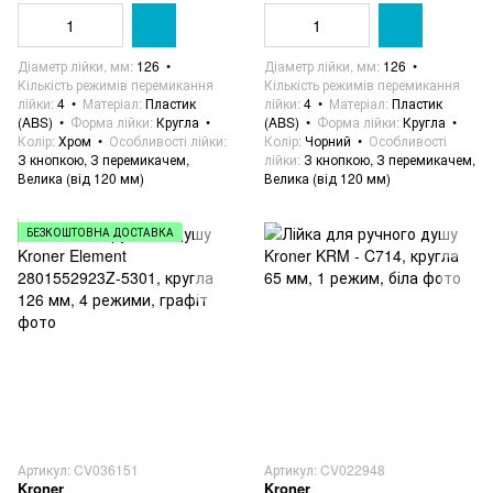
Діаметр лійки, мм
126
Діаметр лійки, мм
126
Кількість режимів перемикання
Кількість режимів перемикання
лійки
4
Матеріал
Пластик
лійки
4
Матеріал
Пластик
(ABS)
Форма лійки
Кругла
(ABS)
Форма лійки
Кругла
Колір
Хром
Особливості лійки
Колір
Чорний
Особливості
З кнопкою, З перемикачем,
лійки
З кнопкою, З перемикачем,
Велика (від 120 мм)
Велика (від 120 мм)
БЕЗКОШТОВНА ДОСТАВКА
Артикул: CV036151
Артикул: CV022948
Kroner
Kroner