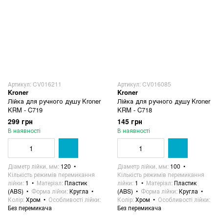
Артикул: CV016211
Артикул: CV016085
Kroner
Kroner
Лійка для ручного душу Kroner
Лійка для ручного душу Kroner
KRM - C719
KRM - C718
299 грн
145 грн
В наявності
В наявності
Діаметр лійки, мм
120
Діаметр лійки, мм
100
Кількість режимів перемикання
Кількість режимів перемикання
лійки
1
Матеріал
Пластик
лійки
1
Матеріал
Пластик
(ABS)
Форма лійки
Кругла
(ABS)
Форма лійки
Кругла
Колір
Хром
Особливості лійки
Колір
Хром
Особливості лійки
Без перемикача
Без перемикача