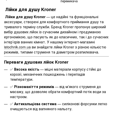
перемикача
Лійки для душу Kroner
Лійки для душу Kroner
— це надійні та функціональні
аксесуари, створені для комфортного приймання душу та
тривалого терміну служби. Бренд Kroner пропонує широкий
вибір душових лійок із сучасним дизайном і продуманою
ергономікою, що пасують як до класичних, так і до сучасних
інтер’єрів ванних кімнат. У нашому інтернет-магазині
istochnik.com.ua
ви знайдете лійки Kroner з різною кількістю
режимів, типами струменя та діаметром розпилювача.
Переваги душових лійок Kroner
✅
Висока якість
— міцні матеріали корпусу стійкі до
корозії, механічних пошкоджень і перепадів
температури.
✅
Різноманіття режимів
— від м’якого струменя до
масажу, що дозволяє обрати комфортний потік води за
настроєм.
✅
Антикальцієва система
— силіконові форсунки легко
очищуються від вапняного нальоту.