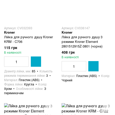
Артикул: CV032393
Артикул: CV036147
Kroner
Kroner
Лійка для ручного душу Kroner
Лійка для ручного душу 3
KRM - C706
режими Kroner Element
2801512915Z-3801 (чорна)
115 грн
408 грн
В наявності
В наявності
Діаметр лійки, мм
85
Кількість
режимів перемикання лійки
3
Матеріал
Пластик (ABS)
Колір
Матеріал
Пластик (ABS)
Чорний
Форма лійки
Кругла
Колір
Хром
Особливості лійки
З
перемикачем