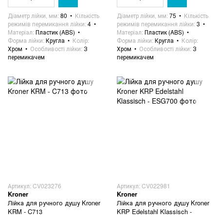
Діаметр лійки, мм
80
Кількість
Діаметр лійки, мм
75
Кількість
режимів перемикання лійки
4
режимів перемикання лійки
3
Матеріал
Пластик (ABS)
Матеріал
Пластик (ABS)
Форма лійки
Кругла
Колір
Форма лійки
Кругла
Колір
Хром
Особливості лійки
З
Хром
Особливості лійки
З
перемикачем
перемикачем
Артикул: CV023276
Артикул: CV022981
Kroner
Kroner
Лійка для ручного душу Kroner
Лійка для ручного душу Kroner
KRM - C713
KRP Edelstahl Klassisch -