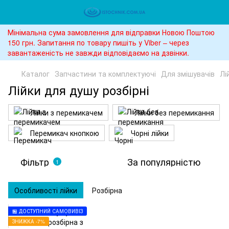
Мінімальна сума замовлення для відправки Новою Поштою
150 грн. Запитання по товару пишіть у Viber – через
завантаженість не завжди відповідаємо на дзвінки.
Каталог
Запчастини та комплектуючі
Для змішувачів
Лі
Лійки для душу розбірні
Лійки з перемикачем
Лійки без перемикання
Перемикач кнопкою
Чорні лійки
Фільтр
За популярністю
1
Особливості лійки
Розбірна
🏪 ДОСТУПНИЙ САМОВИВІЗ
ЗНИЖКА -7%