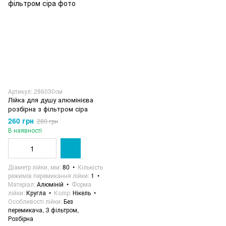
Артикул: 286030см
Лійка для душу алюмінієва
розбірна з фільтром сіра
260 грн
280 грн
В наявності
Діаметр лійки, мм
80
Кількість
режимів перемикання лійки
1
Матеріал
Алюміній
Форма
лійки
Кругла
Колір
Нікель
Особливості лійки
Без
перемикача, З фільтром,
Розбірна