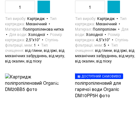
Тип виробу
Картридж
Тип
Тип виробу
Картридж
Тип
картриджа
Механічний
картриджа
Механічний
Матеріал
Поліпропіленова нитка
Матеріал
Поліпропілен
Для
Для води
Холодної
Розмір
води
Холодної
Розмір
картриджа
2,5"х10"
Ступінь
картриджа
4,5"х10"
Ступінь
фільтрації, мкм
1
Тип
фільтрації, мкм
5
Тип
очищення
від глини, від іржі, від
очищення
від глини, від іржі, від
механічних забруднень, від мулу,
механічних забруднень, від мулу,
від окалин, від піску
від окалин, від піску
🏪 ДОСТУПНИЙ САМОВИВІЗ