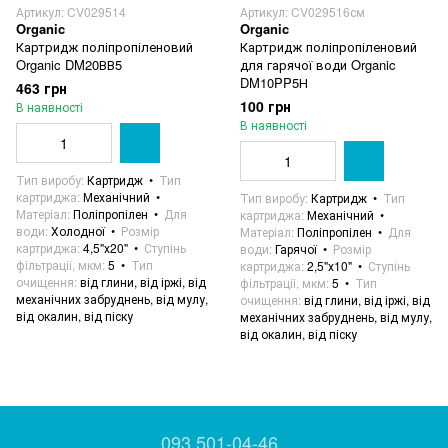
Артикул: CV029514
Артикул: CV029516см
Organic
Organic
Картридж поліпропіленовий
Картридж поліпропіленовий
Organic DM20ВВ5
для гарячої води Organic
DM10PP5Н
463 грн
100 грн
В наявності
В наявності
Тип виробу
Картридж
Тип
картриджа
Механічний
Тип виробу
Картридж
Тип
Матеріал
Поліпропілен
Для
картриджа
Механічний
води
Холодної
Розмір
Матеріал
Поліпропілен
Для
картриджа
4,5"х20"
Ступінь
води
Гарячої
Розмір
фільтрації, мкм
5
Тип
картриджа
2,5"х10"
Ступінь
очищення
від глини, від іржі, від
фільтрації, мкм
5
Тип
механічних забруднень, від мулу,
очищення
від глини, від іржі, від
від окалин, від піску
механічних забруднень, від мулу,
від окалин, від піску
093 501-04-46