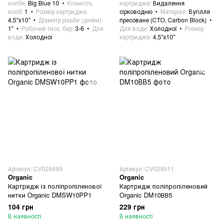
колби
Big Blue 10
Кількість
картриджа
Видалення
колб
1
Розмір картриджа
сірководню
Матеріал
Вугілля
4,5"х10"
Діаметр різьби (дюйм)
пресоване (CTO, Carbon Block)
1"
Робочий тиск, бар
3-6
Для
Для води
Холодної
Розмір
води
Холодної
картриджа
4,5"х10"
Артикул: CV029499
Артикул: CV029511
Organic
Organic
Картридж із поліпропіленової
Картридж поліпропіленовий
нитки Organic DMSW10PP1
Organic DM10ВВ5
104 грн
229 грн
В наявності
В наявності