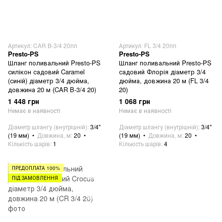
Артикул: CAR B-3/4 20пп
Артикул: FL 3/4 20пп
Presto-PS
Presto-PS
Шланг поливальний Presto-PS
Шланг поливальний Presto-PS
силікон садовий Caramel
садовий Флорія діаметр 3/4
(синій) діаметр 3/4 дюйма,
дюйма, довжина 20 м (FL 3/4
довжина 20 м (CAR B-3/4 20)
20)
1 448 грн
1 068 грн
Немає в наявності
Немає в наявності
Діаметр шлангу (внутрішній)
3/4"
Діаметр шлангу (внутрішній)
3/4"
(19 мм)
Довжина, м
20
(19 мм)
Довжина, м
20
Кількість шарів
1
Кількість шарів
4
ПРЕДОПЛАТА 100%
ПІД ЗАМОВЛЕННЯ