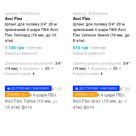
Артикул: 90828свсм
Артикул: 90820свсм
Avci Flex
Avci Flex
Шланг для поливу 3/4" 20 м
Шланг для поливу 3/4" 20 м
армований 4 шари ПВХ Avci
армований 4 шари ПВХ Avci
Flex Леопард (19 мм, до 10
Flex Силікон Хвиля (19 мм, до
атм)
8 атм)
1 140 грн
915 грн
1 220 грн
1 000 грн
Немає в наявності
Немає в наявності
Діаметр шлангу (внутрішній)
3/4"
Діаметр шлангу (внутрішній)
3/4"
(19 мм)
Довжина, м
20
(19 мм)
Довжина, м
20
Кількість шарів
4
Кількість шарів
4
🏪 ДОСТУПНИЙ САМОВИВІЗ
🏪 ДОСТУПНИЙ САМОВИВІЗ
ЗНИЖКА -8%
ЗНИЖКА -9%