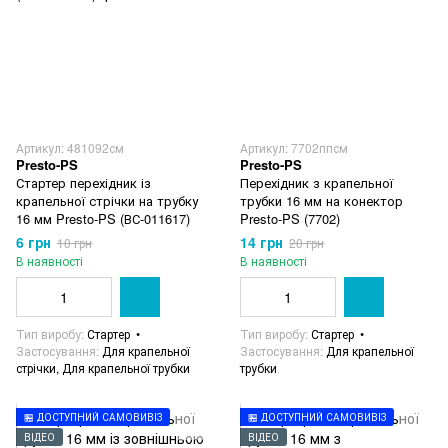
Артикул: 481092см
Артикул: 7702ппсм
Presto-PS
Presto-PS
Стартер перехідник із
Перехідник з крапельної
крапельної стрічки на трубку
трубки 16 мм на конектор
16 мм Presto-PS (ВС-011617)
Presto-PS (7702)
6 грн
14 грн
10 грн
20 грн
В наявності
В наявності
Тип виробу
Стартер
Тип виробу
Стартер
Застосування
Для крапельної
Застосування
Для крапельної
стрічки, Для крапельної трубки
трубки
🏪 ДОСТУПНИЙ САМОВИВІЗ
🏪 ДОСТУПНИЙ САМОВИВІЗ
ВІДЕО
ВІДЕО