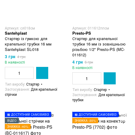
Артикул: сл018см
Артикул: 011612ппсм
Santehplast
Presto-PS
Стартер із гумкою для
Стартер для крапельної
крапельної трубки 16 мм
трубки 16 мм із зовнішньою
Santehplast SL-018
різьбою 1/2" Presto-PS (MC-
011612)
3 грн
4 грн
4 грн
В наявності
6 грн
В наявності
Тип виробу
Стартер
Застосування
Для крапельної
Тип виробу
Стартер
стрічки
Застосування
Для крапельної
трубки
🏪 ДОСТУПНИЙ САМОВИВІЗ
🏪 ДОСТУПНИЙ САМОВИВІЗ
ВІДЕО
ЗНИЖКА -30%
ЗНИЖКА -40%