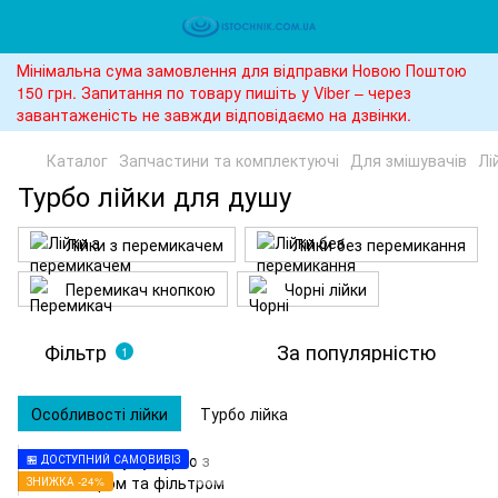
Мінімальна сума замовлення для відправки Новою Поштою
150 грн. Запитання по товару пишіть у Viber – через
завантаженість не завжди відповідаємо на дзвінки.
Каталог
Запчастини та комплектуючі
Для змішувачів
Лі
Турбо лійки для душу
Лійки з перемикачем
Лійки без перемикання
Перемикач кнопкою
Чорні лійки
Фільтр
За популярністю
1
Особливості лійки
Турбо лійка
🏪 ДОСТУПНИЙ САМОВИВІЗ
ЗНИЖКА -24%