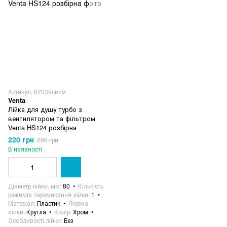
Артикул: 82039свсм
Venta
Лійка для душу турбо з
вентилятором та фільтром
Venta HS124 розбірна
220 грн
290 грн
В наявності
Діаметр лійки, мм
80
Кількість
режимів перемикання лійки
1
Матеріал
Пластик
Форма
лійки
Кругла
Колір
Хром
Особливості лійки
Без