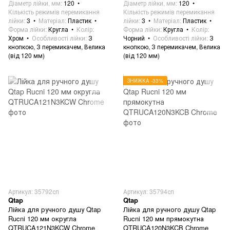
Діаметр лійки, мм
120
Діаметр лійки, мм
120
Кількість режимів перемикання
Кількість режимів перемикання
лійки
3
Матеріал
Пластик
лійки
3
Матеріал
Пластик
Форма лійки
Кругла
Колір
Форма лійки
Кругла
Колір
Хром
Особливості лійки
З
Чорний
Особливості лійки
З
кнопкою, З перемикачем, Велика
кнопкою, З перемикачем, Велика
(від 120 мм)
(від 120 мм)
ЗНИЖКА -33%
Артикул: 35792сп
Артикул: 35794сп
Qtap
Qtap
Лійка для ручного душу Qtap
Лійка для ручного душу Qtap
Rucni 120 мм округла
Rucni 120 мм прямокутна
QTRUCA121N3KCW Chrome
QTRUCA120N3KCB Chrome