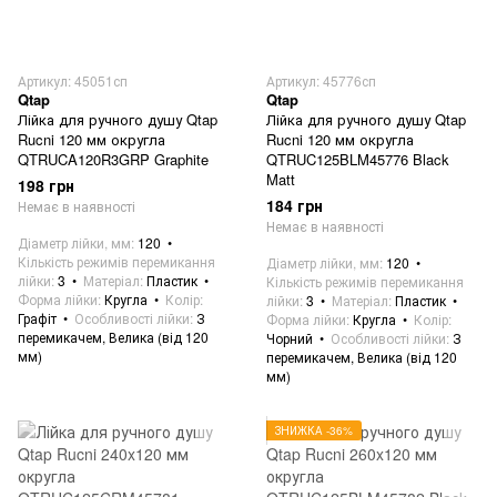
Артикул: 45051сп
Артикул: 45776сп
Qtap
Qtap
Лійка для ручного душу Qtap
Лійка для ручного душу Qtap
Rucni 120 мм округла
Rucni 120 мм округла
QTRUCA120R3GRP Graphite
QTRUC125BLM45776 Black
Matt
198 грн
184 грн
Немає в наявності
Немає в наявності
Діаметр лійки, мм
120
Кількість режимів перемикання
Діаметр лійки, мм
120
лійки
3
Матеріал
Пластик
Кількість режимів перемикання
Форма лійки
Кругла
Колір
лійки
3
Матеріал
Пластик
Графіт
Особливості лійки
З
Форма лійки
Кругла
Колір
перемикачем, Велика (від 120
Чорний
Особливості лійки
З
мм)
перемикачем, Велика (від 120
мм)
ЗНИЖКА -36%