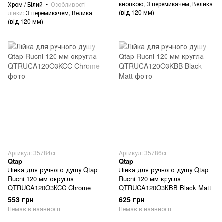
кнопкою, З перемикачем, Велика
Хром / Білий
Особливості
(від 120 мм)
лійки
З перемикачем, Велика
(від 120 мм)
Артикул: 35784сп
Артикул: 35786сп
Qtap
Qtap
Лійка для ручного душу Qtap
Лійка для ручного душу Qtap
Rucni 120 мм округла
Rucni 120 мм кругла
QTRUCA120O3KCC Chrome
QTRUCA120O3KBB Black Matt
553 грн
625 грн
Немає в наявності
Немає в наявності