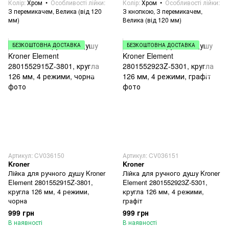
Колір
Хром
Особливості лійки
Колір
Хром
Особливості лійки
З перемикачем, Велика (від 120
З кнопкою, З перемикачем,
мм)
Велика (від 120 мм)
БЕЗКОШТОВНА ДОСТАВКА
БЕЗКОШТОВНА ДОСТАВКА
Артикул: CV036150
Артикул: CV036151
Kroner
Kroner
Лійка для ручного душу Kroner
Лійка для ручного душу Kroner
Element 2801552915Z-3801,
Element 2801552923Z-5301,
кругла 126 мм, 4 режими,
кругла 126 мм, 4 режими,
чорна
графіт
999 грн
999 грн
В наявності
В наявності