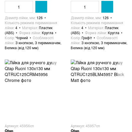
Діаметр лійки, мм
126
Діаметр лійки, мм
126
Кількість режимів перемикання
Кількість режимів перемикання
лійки
4
Матеріал
Пластик
лійки
4
Матеріал
Пластик
(ABS)
Форма лійки
Кругла
(ABS)
Форма лійки
Кругла
Колір
Чорний
Особливості
Колір
Графіт
Особливості
лійки
З кнопкою, З перемикачем,
лійки
З кнопкою, З перемикачем,
Велика (від 120 мм)
Велика (від 120 мм)
Артикул: 45956сп
Артикул: 45957сп
Qtap
Qtap