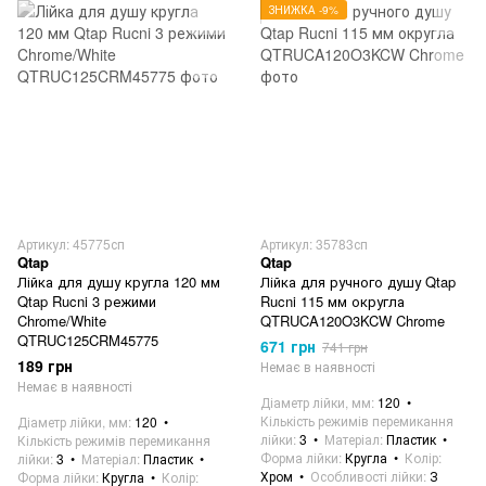
ЗНИЖКА -9%
Артикул: 45775сп
Артикул: 35783сп
Qtap
Qtap
Лійка для душу кругла 120 мм
Лійка для ручного душу Qtap
Qtap Rucni 3 режими
Rucni 115 мм округла
Chrome/White
QTRUCA120O3KCW Chrome
QTRUC125CRM45775
671 грн
741 грн
189 грн
Немає в наявності
Немає в наявності
Діаметр лійки, мм
120
Кількість режимів перемикання
Діаметр лійки, мм
120
лійки
3
Матеріал
Пластик
Кількість режимів перемикання
Форма лійки
Кругла
Колір
лійки
3
Матеріал
Пластик
Хром
Особливості лійки
З
Форма лійки
Кругла
Колір