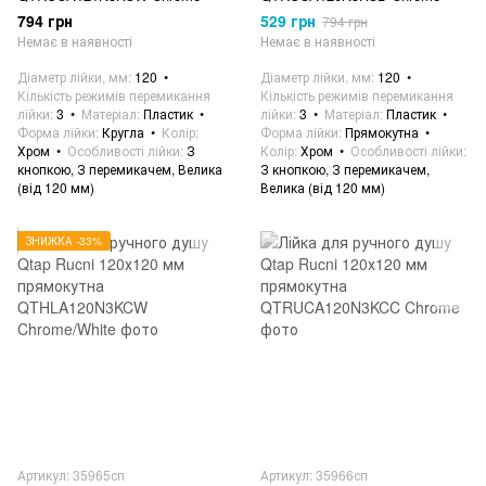
794 грн
529 грн
794 грн
Немає в наявності
Немає в наявності
Діаметр лійки, мм
120
Діаметр лійки, мм
120
Кількість режимів перемикання
Кількість режимів перемикання
лійки
3
Матеріал
Пластик
лійки
3
Матеріал
Пластик
Форма лійки
Кругла
Колір
Форма лійки
Прямокутна
Хром
Особливості лійки
З
Колір
Хром
Особливості лійки
кнопкою, З перемикачем, Велика
З кнопкою, З перемикачем,
(від 120 мм)
Велика (від 120 мм)
ЗНИЖКА -33%
Артикул: 35965сп
Артикул: 35966сп