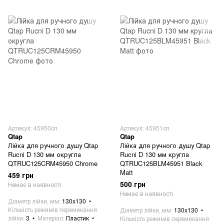
Артикул: 45950сп
Артикул: 45951сп
Qtap
Qtap
Лійка для ручного душу Qtap
Лійка для ручного душу Qtap
Rucni D 130 мм округла
Rucni D 130 мм кругла
QTRUC125CRM45950 Chrome
QTRUC125BLM45951 Black
Matt
459 грн
500 грн
Немає в наявності
Немає в наявності
Діаметр лійки, мм
130x130
Кількість режимів перемикання
Діаметр лійки, мм
130x130
лійки
3
Матеріал
Пластик
Кількість режимів перемикання