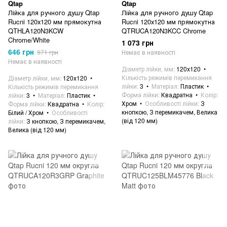
Qtap
Qtap
Лійка для ручного душу Qtap
Лійка для ручного душу Qtap
Rucni 120х120 мм прямокутна
Rucni 120х120 мм прямокутна
QTHLA120N3KCW
QTRUCA120N3KCC Chrome
Chrome/White
1 073 грн
646 грн
971 грн
Немає в наявності
Немає в наявності
Діаметр лійки, мм
120х120
Кількість режимів перемикання
Діаметр лійки, мм
120х120
лійки
3
Матеріал
Пластик
Кількість режимів перемикання
Форма лійки
Квадратна
Колір
лійки
3
Матеріал
Пластик
Хром
Особливості лійки
З
Форма лійки
Квадратна
Колір
кнопкою, З перемикачем, Велика
Білий / Хром
Особливості
(від 120 мм)
лійки
З кнопкою, З перемикачем,
Велика (від 120 мм)