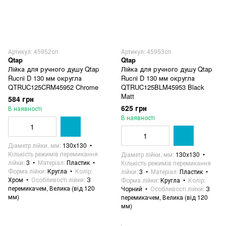
Артикул: 45952сп
Артикул: 45953сп
Qtap
Qtap
Лійка для ручного душу Qtap
Лійка для ручного душу Qtap
Rucni D 130 мм округла
Rucni D 130 мм округла
QTRUC125CRM45952 Chrome
QTRUC125BLM45953 Black
Matt
584 грн
625 грн
В наявності
В наявності
Діаметр лійки, мм
130x130
Кількість режимів перемикання
Діаметр лійки, мм
130x130
лійки
3
Матеріал
Пластик
Кількість режимів перемикання
Форма лійки
Кругла
Колір
лійки
3
Матеріал
Пластик
Хром
Особливості лійки
З
Форма лійки
Кругла
Колір
перемикачем, Велика (від 120
Чорний
Особливості лійки
З
мм)
перемикачем, Велика (від 120
мм)