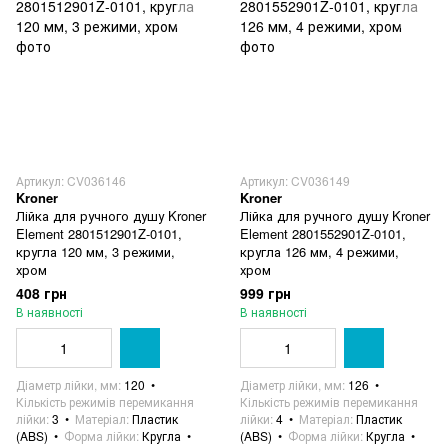
Артикул: CV036146
Артикул: CV036149
Kroner
Kroner
Лійка для ручного душу Kroner
Лійка для ручного душу Kroner
Element 2801512901Z-0101,
Element 2801552901Z-0101,
кругла 120 мм, 3 режими,
кругла 126 мм, 4 режими,
хром
хром
408 грн
999 грн
В наявності
В наявності
Діаметр лійки, мм
120
Діаметр лійки, мм
126
Кількість режимів перемикання
Кількість режимів перемикання
лійки
3
Матеріал
Пластик
лійки
4
Матеріал
Пластик
(ABS)
Форма лійки
Кругла
(ABS)
Форма лійки
Кругла