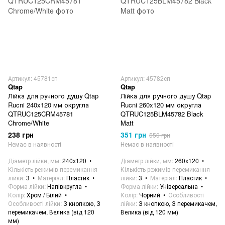
Артикул: 45781сп
Артикул: 45782сп
Qtap
Qtap
Лійка для ручного душу Qtap
Лійка для ручного душу Qtap
Rucni 240x120 мм округла
Rucni 260x120 мм округла
QTRUC125CRM45781
QTRUC125BLM45782 Black
Chrome/White
Matt
238 грн
351 грн
550 грн
Немає в наявності
Немає в наявності
Діаметр лійки, мм
240x120
Діаметр лійки, мм
260x120
Кількість режимів перемикання
Кількість режимів перемикання
лійки
3
Матеріал
Пластик
лійки
3
Матеріал
Пластик
Форма лійки
Напівкругла
Форма лійки
Універсальна
Колір
Хром / Білий
Колір
Чорний
Особливості
Особливості лійки
З кнопкою, З
лійки
З кнопкою, З перемикачем,
перемикачем, Велика (від 120
Велика (від 120 мм)
мм)