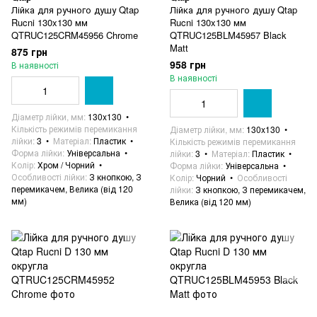
Лійка для ручного душу Qtap
Лійка для ручного душу Qtap
Rucni 130x130 мм
Rucni 130x130 мм
QTRUC125CRM45956 Chrome
QTRUC125BLM45957 Black
Matt
875 грн
958 грн
В наявності
В наявності
Діаметр лійки, мм
130x130
Кількість режимів перемикання
Діаметр лійки, мм
130x130
лійки
3
Матеріал
Пластик
Кількість режимів перемикання
Форма лійки
Універсальна
лійки
3
Матеріал
Пластик
Колір
Хром / Чорний
Форма лійки
Універсальна
Особливості лійки
З кнопкою, З
Колір
Чорний
Особливості
перемикачем, Велика (від 120
лійки
З кнопкою, З перемикачем,
мм)
Велика (від 120 мм)