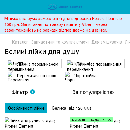
Мінімальна сума замовлення для відправки Новою Поштою
150 грн. Запитання по товару пишіть у Viber – через
завантаженість не завжди відповідаємо на дзвінки.
Каталог
Запчастини та комплектуючі
Для змішувачів
Лі
Великі лійки для душу
Лійки з перемикачем
Лійки без перемикання
Перемикач кнопкою
Чорні лійки
Фільтр
За популярністю
1
Особливості лійки
Велика (від 120 мм)
БЕЗКОШТОВНА ДОСТАВКА