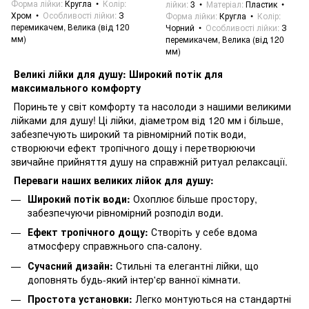
Форма лійки
Кругла
Колір
лійки
3
Матеріал
Пластик
Хром
Особливості лійки
З
Форма лійки
Кругла
Колір
перемикачем, Велика (від 120
Чорний
Особливості лійки
З
мм)
перемикачем, Велика (від 120
мм)
Великі лійки для душу: Широкий потік для
максимального комфорту
Пориньте у світ комфорту та насолоди з нашими великими
лійками для душу! Ці лійки, діаметром від 120 мм і більше,
забезпечують широкий та рівномірний потік води,
створюючи ефект тропічного дощу і перетворюючи
звичайне прийняття душу на справжній ритуал релаксації.
Переваги наших великих лійок для душу:
Широкий потік води:
Охоплює більше простору,
забезпечуючи рівномірний розподіл води.
Ефект тропічного дощу:
Створіть у себе вдома
атмосферу справжнього спа-салону.
Сучасний дизайн:
Стильні та елегантні лійки, що
доповнять будь-який інтер'єр ванної кімнати.
Простота установки:
Легко монтуються на стандартні