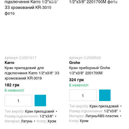
Артикул: CV021617
Артикул: CV030543
Karro
Grohe
Кран приладовий для
Кран приборный Grohe
підключення Karro 1/2"х3/8" ЗЗ
1/2"х3/8" 2201700M
хромований KR-3019
324 грн
182 грн
В наявності
В наявності
Тип виробу
Кран приладовий
Розмір підключення
1/2"х3/8"
Тип виробу
Кран приладовий
Матеріал
Латунь/ABS пластик
Розмір підключення
1/2"х3/8"
Колір
Хром
Матеріал
Латунь
Колір
Хром