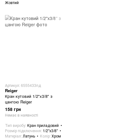
Жовтий
Артикул: 6555433пд
Reiger
Кран кутовий 1/2"x3/8" з
цангою Reiger
158 грн
Немає в наявності
Тип виробу
Кран приладовий
Розмір підключення
1/2"х3/8"
Матеріал
Латунь
Колір
Хром