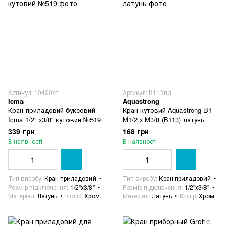
Артикул: 10490сп
Артикул: В113пд
Icma
Aquastrong
Кран приладовий буксовий
Кран кутовий Aquastrong B1
Icma 1/2" х3/8" кутовий №519
M1/2 х M3/8 (B113) латунь
339 грн
168 грн
В наявності
В наявності
Тип виробу
Кран приладовий
Тип виробу
Кран приладовий
Розмір підключення
1/2"х3/8"
Розмір підключення
1/2"х3/8"
Матеріал
Латунь
Колір
Хром
Матеріал
Латунь
Колір
Хром