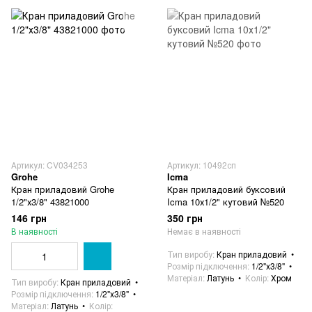
Артикул: CV034253
Артикул: 10492сп
Grohe
Icma
Кран приладовий Grohe
Кран приладовий буксовий
1/2"х3/8" 43821000
Icma 10х1/2" кутовий №520
146 грн
350 грн
В наявності
Немає в наявності
Тип виробу
Кран приладовий
Розмір підключення
1/2"х3/8"
Матеріал
Латунь
Колір
Хром
Тип виробу
Кран приладовий
Розмір підключення
1/2"х3/8"
Матеріал
Латунь
Колір