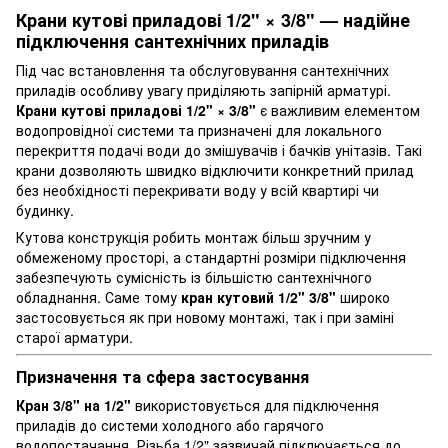
Крани кутові приладові 1/2" × 3/8" — надійне
підключення сантехнічних приладів
Під час встановлення та обслуговування сантехнічних
приладів особливу увагу приділяють запірній арматурі.
Крани кутові приладові 1/2" × 3/8"
є важливим елементом
водопровідної системи та призначені для локального
перекриття подачі води до змішувачів і бачків унітазів. Такі
крани дозволяють швидко відключити конкретний прилад
без необхідності перекривати воду у всій квартирі чи
будинку.
Кутова конструкція робить монтаж більш зручним у
обмеженому просторі, а стандартні розміри підключення
забезпечують сумісність із більшістю сантехнічного
обладнання. Саме тому
кран кутовий 1/2" 3/8"
широко
застосовується як при новому монтажі, так і при заміні
старої арматури.
Призначення та сфера застосування
Кран 3/8" на 1/2"
використовується для підключення
приладів до системи холодного або гарячого
водопостачання. Різьба 1/2" зазвичай підключається до