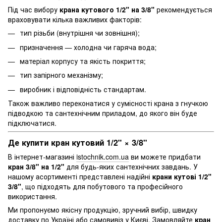
Під час вибору
крана кутового 1/2" на 3/8"
рекомендується
враховувати кілька важливих факторів:
тип різьби (внутрішня чи зовнішня);
призначення — холодна чи гаряча вода;
матеріал корпусу та якість покриття;
тип запірного механізму;
виробник і відповідність стандартам.
Також важливо переконатися у сумісності крана з гнучкою
підводкою та сантехнічним приладом, до якого він буде
підключатися.
Де купити кран кутовий 1/2" × 3/8"
В інтернет-магазині
istochnik.com.ua
ви можете придбати
кран 3/8" на 1/2"
для будь-яких сантехнічних завдань. У
нашому асортименті представлені надійні
крани кутові 1/2"
3/8"
, що підходять для побутового та професійного
використання.
Ми пропонуємо якісну продукцію, зручний вибір, швидку
доставку по Україні або самовивіз у Києві. Замовляйте
кран