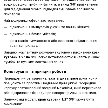
водопровідної труби чи фітинга, а вихід 3/8" призначений
для під’єднання гнучкої підводки змішувача або іншого
пристрою.
Найпоширеніші сфери застосування:
підключення змішувачів у кухні та ванній кімнаті;
підключення бачків унітазів;
організація тимчасового або сервісного відключення
води до приладу.
Завдяки компактним розмірам і кутовому виконанню
кран
кутовий 1/2" на 3/8"
легко встановлюється навіть у нішах,
тумбах та вузьких монтажних зонах.
Конструкція та принцип роботи
Приладові кутові крани належать до запірної арматури й
працюють за простим і надійним принципом. Усередині
корпусу розташований запірний механізм, який перекриває
або відкриває потік води при повороті ручки чи вентиля.
Залежно від моделі,
кран кутовий 1/2" 3/8"
може бути
виконаний: